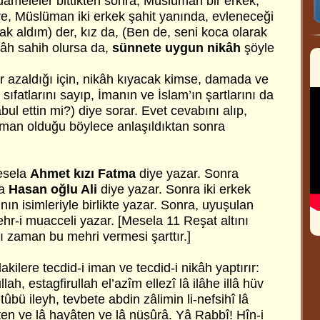
ameleler bittikten sonra, Müslüman bir erkek,
, Müslüman iki erkek şahit yanında, evleneceği
ak aldım) der, kız da, (Ben de, seni koca olarak
kâh sahih olursa da,
sünnete uygun nikâh
şöyle
er azaldığı için, nikâh kıyacak kimse, damada ve
 sıfatlarını sayıp, İmanın ve İslam’ın şartlarını da
bul ettin mi?) diye sorar. Evet cevabını alıp,
man olduğu böylece anlaşıldıktan sonra
mesela
Ahmet kızı Fatma
diye yazar. Sonra
la
Hasan oğlu Ali
diye yazar. Sonra iki erkek
nın isimleriyle birlikte yazar. Sonra, uyuşulan
hr-i muacceli yazar. [Mesela 11 Reşat altını
ğı zaman bu mehri vermesi şarttır.]
akilere tecdid-i iman ve tecdid-i nikâh yaptırır:
llah, estagfirullah el’azîm ellezî lâ ilâhe illâ hüv
bü ileyh, tevbete abdin zâlimin li-nefsihî lâ
ten ve lâ hayâten ve lâ nüşûrâ. Yâ Rabbî! Hîn-i