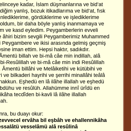
inceye kadar, İslam düşmanlarına ve bid’at
diğim yanlış, bozuk itikadlarıma ve bid’at, fısk
inlediklerime, gördüklerime ve işlediklerime
oldum, bir daha böyle yanlış inanmamaya ve
 ve kasd eyledim. Peygamberlerin evveli
 âhiri bizim sevgili Peygamberimiz Muhammed
ki Peygambere ve ikisi arasında gelmiş geçmiş
ine iman ettim. Hepsi haktır, sadıkdır.
 Âmentü billah ve bi-mâ câe min indillah, alâ
i-Resûlillah ve bi-mâ câe min indi Resûlillah
. Âmentü billâhi ve Melâiketihi ve kütübihi ve
i ve bilkaderi hayrihi ve şerrihi minallâhi teâlâ
hakkun. Eşhedü en lâ ilâhe illallah ve eşhedü
ühu ve resûlüh. Allahümme innî ürîdü en
âha tecdîden bi-kavli lâ ilâhe illallah
ah.
ra, bu duayı okur:
î zevvecel ervâha bil eşbâh ve ehallennikâha
essalâtü vesselâmü alâ resûlinâ