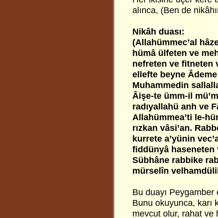
alınca, (Ben de nikâhı
Nikâh duası:
(Allahümmec’al hâz
hümâ ülfeten ve meh
nefreten ve fitneten
ellefte beyne Âdeme
Muhammedin sallalla
Âişe-te ümm-il mü’m
radıyallahü anh ve F
Allahümmea’ti le-hü
rızkan vâsi’an. Rabb
kurrete a’yünin vec’
fiddünyâ haseneten v
Sübhâne rabbike rab
mürselîn velhamdülill
Bu duayı Peygamber ef
Bunu okuyunca, karı 
mevcut olur, rahat ve 