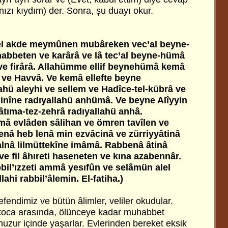
nızı kıydım) der. Sonra, şu duayı okur.
el akde meymûnen mubâreken vec’al beyne-
abbeten ve karârâ ve lâ tec’al beyne-hümâ
 ve firârâ. Allahümme ellif beynehümâ kemâ
 ve Havvâ. Ve kemâ ellefte beyne
hü aleyhi ve sellem ve Hadîce-tel-kübrâ ve
inîne radıyallahü anhümâ. Ve beyne Alîyyin
âtıma-tez-zehrâ radıyallahü anhâ.
mâ evlâden sâlihan ve ömren tavîlen ve
enâ heb lenâ min ezvâcinâ ve zürriyyâtinâ
alnâ lilmüttekîne imâmâ. Rabbenâ âtinâ
e fil âhıreti haseneten ve kına azabennâr.
bil’ızzeti ammâ yesıfûn ve selâmün alel
ahi rabbil’âlemin. El-fatiha.)
endimiz ve bütün âlimler, veliler okudular.
koca arasında, ölünceye kadar muhabbet
huzur içinde yaşarlar. Evlerinden bereket eksik