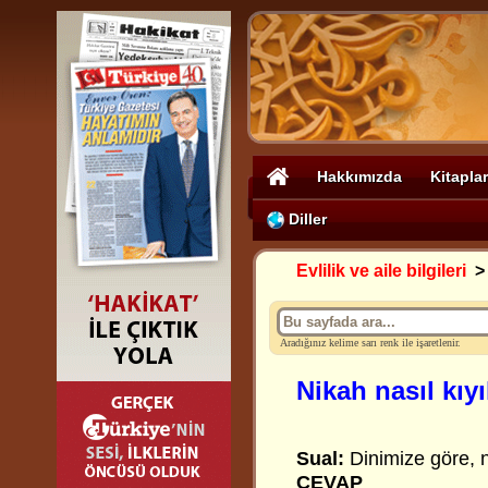
Hakkımızda
Kitaplar
Diller
Evlilik ve aile bilgileri
Aradığınız kelime sarı renk ile işaretlenir.
Nikah nasıl kıyı
Sual:
Dinimize göre, n
CEVAP