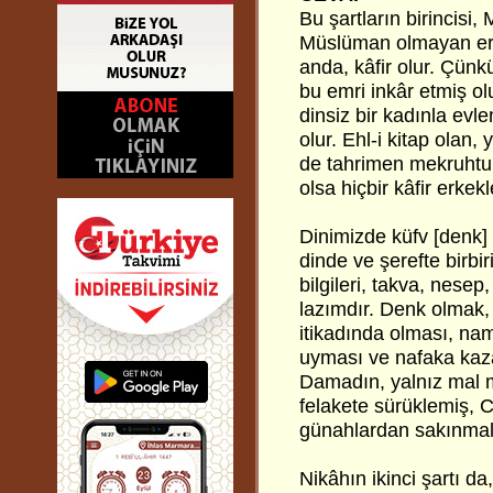
Bu şartların birincis
Müslüman olmayan erk
anda, kâfir olur. Çünk
bu emri inkâr etmiş o
dinsiz bir kadınla evl
olur. Ehl-i kitap olan
de tahrimen mekruhtur,
olsa hiçbir kâfir erke
Dinimizde küfv [denk]
dinde ve şerefte birbi
bilgileri, takva, nese
lazımdır. Denk olmak,
itikadında olması, nam
uyması ve nafaka kaza
Damadın, yalnız mal m
felakete sürüklemiş, 
günahlardan sakınmalı
Nikâhın ikinci şartı da