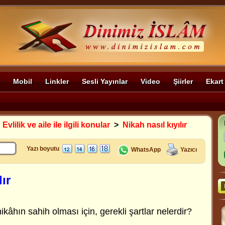
Mobil
Linkler
Sesli Yayınlar
Video
Şiirler
Ekart
>
Evlilik ve aile ile ilgili konular
>
Nikah nasıl kıyılır
Yazı boyutu
WhatsApp
Yazıcı
lır
ikâhın sahih olması için, gerekli şartlar nelerdir?