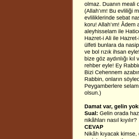
olmaz. Duanın meali d
(Allah’ım! Bu evliliği 
evliliklerinde sebat na
koru! Allah’ım! Âdem
aleyhisselam ile Hatic
Hazret-i Ali ile Hazre
ülfeti bunlara da nasi
ve bol rızık ihsan eyl
bize göz aydınlığı kıl
rehber eyle! Ey Rabbimi
Bizi Cehennem azabınd
Rabbin, onların söyle
Peygamberlere selam 
olsun.)
Damat var, gelin yo
Sual:
Gelin orada hazır
nikâhları nasıl kıyılır?
CEVAP
Nikâh kıyacak kimse, d