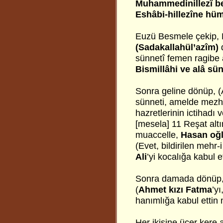
Muhammedinillezî be
Eshâbi-hillezîne hüm
Euzü Besmele çekip, N
(Sadakallahül’azîm)
d
sünnetî femen ragibe 
Bismillâhi ve alâ sün
Sonra geline dönüp, (
sünneti, amelde mezh
hazretlerinin ictihadı 
[mesela] 11 Reşat alt
muaccelle,
Hasan oğl
(Evet, bildirilen mehr
Ali
’yi kocalığa kabul e
Sonra damada dönüp,
(
Ahmet kızı Fatma
’y
hanımlığa kabul ettin 
Her ikisine üçer kere 