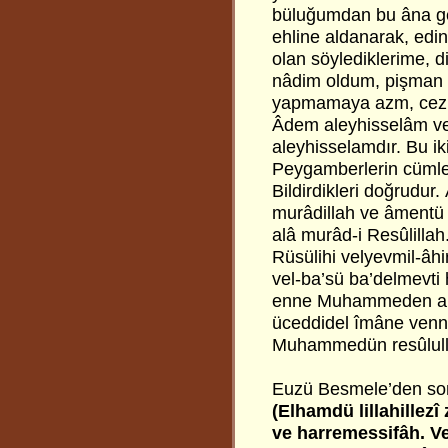
büluğumdan bu âna gel
ehline aldanarak, edin
olan söylediklerime, d
nâdim oldum, pişman 
yapmamaya azm, cezm
Âdem aleyhisselâm ve
aleyhisselamdır. Bu i
Peygamberlerin cümles
Bildirdikleri doğrudur.
murâdillah ve âmentü b
alâ murâd-i Resûlillah
Rüsülihi velyevmil-âhir
vel-ba’sü ba’delmevti 
enne Muhammeden abd
üceddidel îmâne vennik
Muhammedün resûlull
Euzü Besmele’den son
(Elhamdü lillahillez
ve harremessifâh. V