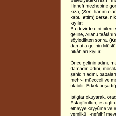
Belediyedeki resmi mu
Hanefî mezhebine göre
kıza, (Seni hanım olar
kabul ettim) derse, ni
kıyılır:
Bu devirde dini bilenl
geline, Allahü teâlânın
söyledikten sonra, (Ka
damatla gelinin Müslü
nikâhları kıyılır.
Önce gelinin adını, 
damadın adını, mese
şahidin adını, babaları
mehr-i müecceli ve me
olabilir. Erkek boşadı
İstigfar okuyarak, orad
Estagfirullah, estagfiru
elhayyelkayyûme ve etû
yemlikü li-nefsihî mev