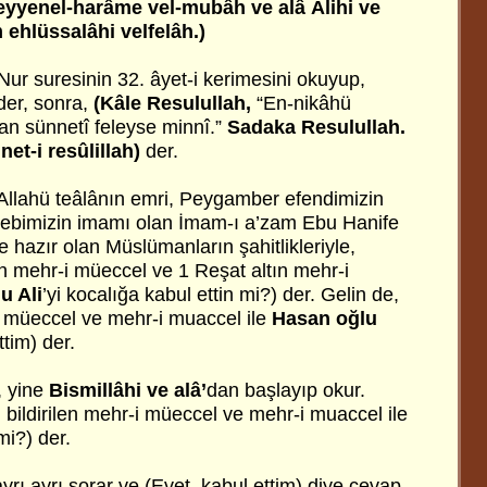
yyenel-harâme vel-mubâh ve alâ Âlihi ve
 ehlüssalâhi velfelâh.)
ur suresinin 32. âyet-i kerimesini okuyup,
er, sonra,
(Kâle Resulullah,
“En-nikâhü
an sünnetî feleyse minnî.”
Sadaka Resulullah.
net-i resûlillah)
der.
Allahü teâlânın emri, Peygamber efendimizin
ebimizin imamı olan İmam-ı a’zam Ebu Hanife
ve hazır olan Müslümanların şahitlikleriyle,
ın mehr-i müeccel ve 1 Reşat altın mehr-i
u Ali
’yi kocalığa kabul ettin mi?) der. Gelin de,
-i müeccel ve mehr-i muaccel ile
Hasan oğlu
ttim) der.
 yine
Bismillâhi ve alâ’
dan başlayıp okur.
ı, bildirilen mehr-i müeccel ve mehr-i muaccel ile
mi?) der.
ayrı ayrı sorar ve (Evet, kabul ettim) diye cevap