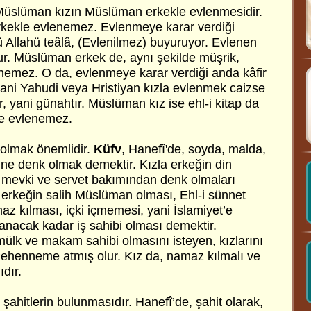
i, Müslüman kızın Müslüman erkekle evlenmesidir.
ekle evlenemez. Evlenmeye karar verdiği
ü Allahü teâlâ, (Evlenilmez) buyuruyor. Evlenen
lur. Müslüman erkek de, aynı şekilde müşrik,
enemez. O da, evlenmeye karar verdiği anda kâfir
, yani Yahudi veya Hristiyan kızla evlenmek caizse
 yani günahtır. Müslüman kız ise ehl-i kitap da
kle evlenemez.
 olmak önemlidir.
Küfv
, Hanefî'de, soyda, malda,
rine denk olmak demektir. Kızla erkeğin din
p, mevki ve servet bakımından denk olmaları
 erkeğin salih Müslüman olması, Ehl-i sünnet
az kılması, içki içmemesi, yani İslamiyet’e
nacak kadar iş sahibi olması demektir.
ülk ve makam sahibi olmasını isteyen, kızlarını
Cehenneme atmış olur. Kız da, namaz kılmalı ve
dır.
, şahitlerin bulunmasıdır. Hanefî’de, şahit olarak,