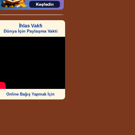
İhlas Vakfı
Dünya İçin Paylaşma Vakti
Online Bağış Yapmak İçin