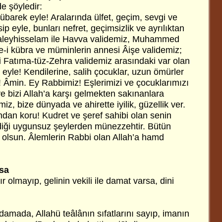
e şöyledir:
mübarek eyle! Aralarında ülfet, geçim, sevgi ve
sip eyle, bunları nefret, geçimsizlik ve ayrılıktan
 aleyhisselam ile Havva validemiz, Muhammed
e-i kübra ve müminlerin annesi Âişe validemiz;
t-i Fatıma-tüz-Zehra validemiz arasındaki var olan
p eyle! Kendilerine, salih çocuklar, uzun ömürler
e! Âmin. Ey Rabbimiz! Eşlerimizi ve çocuklarımızı
 ve bizi Allah’a karşı gelmekten sakınanlara
z, bize dünyada ve ahirette iyilik, güzellik ver.
an koru! Kudret ve şeref sahibi olan senin
diği uygunsuz şeylerden münezzehtir. Bütün
olsun. Âlemlerin Rabbi olan Allah’a hamd
ksa
 olmayıp, gelinin vekili ile damat varsa, dini
amada, Allahü teâlânın sıfatlarını sayıp, imanın