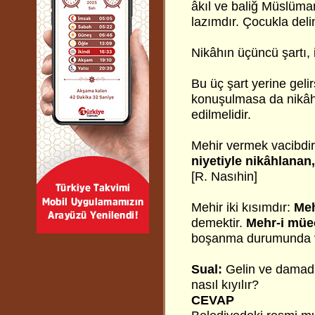
âkıl ve baliğ Müslüman
lazımdır. Çocukla delin
Nikâhın üçüncü şartı, 
Bu üç şart yerine geli
konuşulmasa da nikâh 
edilmelidir.
Mehir vermek vacibdi
niyetiyle nikâhlanan,
[R. Nasıhin]
Mehir iki kısımdır:
Meh
demektir.
Mehr-i müe
boşanma durumunda ve
Sual:
Gelin ve damadın
nasıl kıyılır?
CEVAP