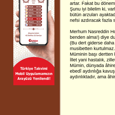
artar. Fakat bu döne
Şunu iyi bilelim ki, va
bütün arzuları ayaktad
nefsi azdıracak fazla 
Merhum Nasreddin Hoc
benden alma!) diye du
(Bu dert giderse daha
musibetten kurtulmaz.
Müminin başı dertten k
İllet yani hastalık, zill
Mümin, dünyada âhirett
ebedî aydınlığa kavuşa
aydınlıktadır, ama âhir