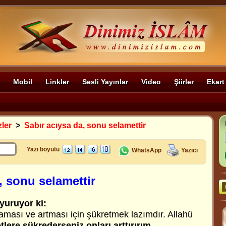
Mobil
Linkler
Sesli Yayınlar
Video
Şiirler
Ekart
zler
>
Sabır acıysa da, sonu selamettir
Yazı boyutu
WhatsApp
Yazıcı
, sonu selamettir
yuruyor ki:
aması ve artması için şükretmek lazımdır. Allahü
lere şükrederseniz onları arttırırım.