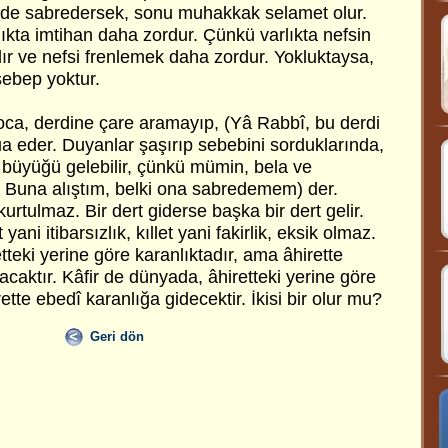
mde sabredersek, sonu muhakkak selamet olur.
rlıkta imtihan daha zordur. Çünkü varlıkta nefsin
ır ve nefsi frenlemek daha zordur. Yokluktaysa,
sebep yoktur.
a, derdine çare aramayıp, (Yâ Rabbî, bu derdi
a eder. Duyanlar şaşırıp sebebini sorduklarında,
 büyüğü gelebilir, çünkü mümin, bela ve
 Buna alıştım, belki ona sabredemem) der.
urtulmaz. Bir dert giderse başka bir dert gelir.
et yani itibarsızlık, kıllet yani fakirlik, eksik olmaz.
eki yerine göre karanlıktadır, ama âhirette
caktır. Kâfir de dünyada, âhiretteki yerine göre
ette ebedî karanlığa gidecektir. İkisi bir olur mu?
Geri dön