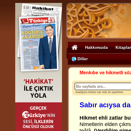
Hakkımızda
Kitaplar
Diller
Menkıbe ve hikmetli sö
Aradığınız kelime sarı renk ile işaretlenir.
Sabır acıysa da
Hikmet ehli zatlar bu
Nimetlerin elden çıkm
teâlâ,
(Verdiğim nimet