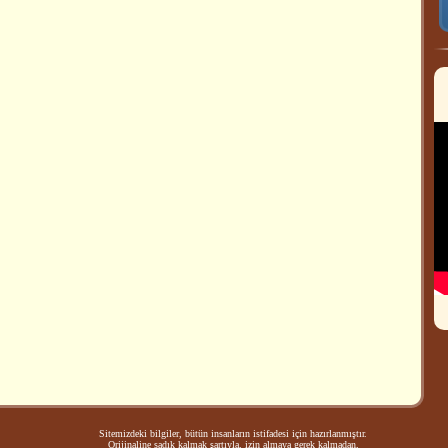
Sitemizdeki bilgiler, bütün insanların istifadesi için hazırlanmıştır.
Orijinaline sadık kalmak şartıyla, izin almaya gerek kalmadan,