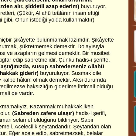
zden alır, şiddetli azap ederim)
buyuruyor.
tleri, (Şükür, Allahü teâlânın ihsan ettiği
i gibi, Onun istediği yolda kullanmaktır)
hiçbir şikâyette bulunmamak lazımdır. Şikâyette
nutmak, şükretmemek demektir. Dolayısıyla
ası ve azapların gelmesi demektir. Bir musibet
igfar edip sabretmelidir. Çünkü hadis-i şerifte,
ılaştığınızda, susup sabrederseniz Allahü
uhakkak giderir)
buyuruluyor. Susmak dile
e kalbe hâkim olmak demektir. Aksi durumda
edilmezse haksızlığın giderilme ihtimali olduğu
mali de vardır.
ırakmamalıyız. Kazanmak muhakkak iken
olur.
(Sabreden zafere ulaşır)
hadis-i şerifi,
man selamet olduğunu bildiriyor. Sabır
eli. Acelecilik şeytandandır. Şeytandan olan
tur. Eğer acele edip, sabretmezsek, belalar