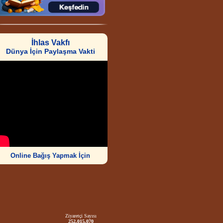
İhlas Vakfı
Dünya İçin Paylaşma Vakti
Online Bağış Yapmak İçin
Ziyaretçi Sayısı
252.015.070