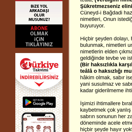
Şükretmezseniz elini
Cüneyd-i Bağdadi hazre
nimetleri, Onun istediğ
buyuruyor.
Hiçbir şeyden dolayı, 
bulunmak, nimetleri u
nimetlerin elden çıkm
geldiğinde tevbe ve ist
(Bir haksızlıkla karş
teâlâ o haksızlığı m
hâkim olmak, sabır is
yani susulmaz ve sabr
kadar giderilmeme ihti
İşimizi ihtimallere b
kaybetmek çok yanlış 
sabrın sonunun her za
döneminde acele etmem
hiçbir şeyde hayır yok