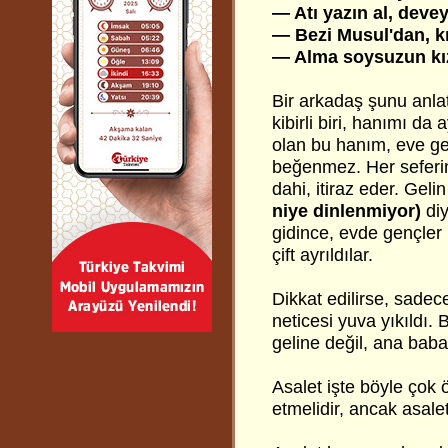
— Atı yazın al, deve
— Bezi Musul'dan, kız
— Alma soysuzun kızı
Bir arkadaş şunu anl
kibirli biri, hanımı da
olan bu hanım, eve gel
beğenmez. Her seferin
dahi, itiraz eder. Gel
niye dinlenmiyor)
diy
gidince, evde gençler 
çift ayrıldılar.
Dikkat edilirse, sadec
neticesi yuva yıkıldı.
geline değil, ana bab
Asalet işte böyle çok ö
etmelidir, ancak asalet