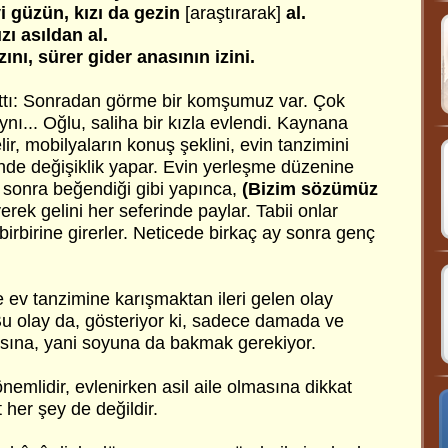
yi güzün, kızı da gezin
[araştırarak]
al.
ı asıldan al.
nı, sürer gider anasının izini.
attı: Sonradan görme bir komşumuz var. Çok
 aynı... Oğlu, saliha bir kızla evlendi. Kaynana
ir, mobilyaların konuş şeklini, evin tanzimini
de değişiklik yapar. Evin yerleşme düzenine
in sonra beğendiği gibi yapınca,
(Bizim sözümüz
erek gelini her seferinde paylar. Tabii onlar
birbirine girerler. Neticede birkaç ay sonra genç
e ev tanzimine karışmaktan ileri gelen olay
 Bu olay da, gösteriyor ki, sadece damada ve
asına, yani soyuna da bakmak gerekiyor.
nemlidir, evlenirken asil aile olmasına dikkat
 her şey de değildir.