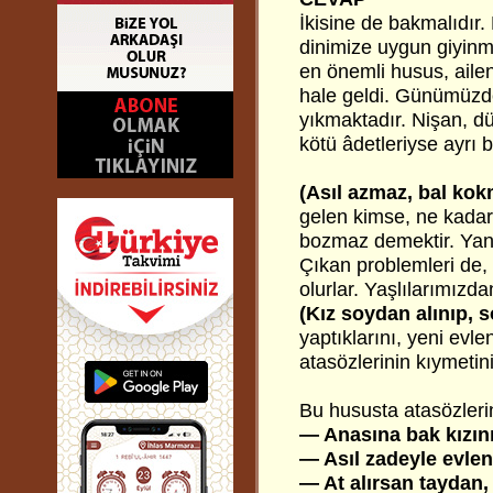
İkisine de bakmalıdır.
dinimize uygun giyinm
en önemli husus, ailen
hale geldi. Günümüzde,
yıkmaktadır. Nişan, 
kötü âdetleriyse ayrı b
(Asıl azmaz, bal ko
gelen kimse, ne kadar t
bozmaz demektir. Yani
Çıkan problemleri de, a
olurlar. Yaşlılarımız
(Kız soydan alınıp, s
yaptıklarını, yeni evle
atasözlerinin kıymetin
Bu hususta atasözlerin
— Anasına bak kızını 
— Asıl zadeyle evlen
— At alırsan taydan, 