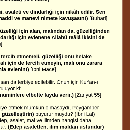
i, asaleti ve dindarlığı için nikâh edilir. Sen
 maddi ve manevi nimete kavuşasın!)
[Buhari]
güzelliği için alan, malından da, güzelliğinden
arlığı için evlenene Allahü teâlâ ikisini de
]
n tercih etmemeli, güzelliği onu helake
malı için de tercih etmeyin, malı onu zarara
nla evlenin!)
[İbni Mace]
nsan da terbiye edilebilir. Onun için Kur'an-ı
luyor ki:
müminlere elbette fayda verir.)
[Zariyat 55]
erbiye etmek mümkün olmasaydı, Peygamber
 güzelleştirin)
buyurur muydu? (İbni Lal)
ep, asalet, mal ve ilimden hangisi daha
lar.
(Edep asaletten, ilim maldan üstündür)