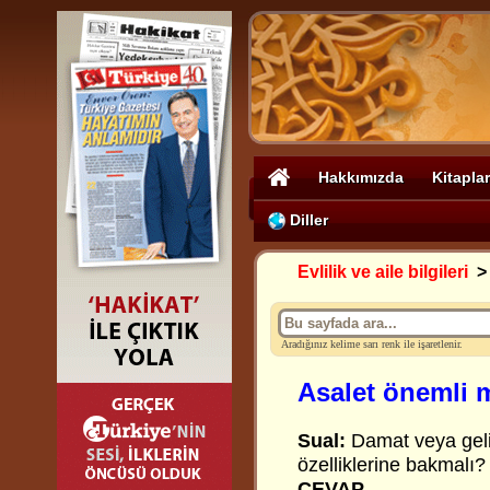
Hakkımızda
Kitaplar
Diller
Evlilik ve aile bilgileri
Aradığınız kelime sarı renk ile işaretlenir.
Asalet önemli 
Sual:
Damat veya gelin
özelliklerine bakmalı?
CEVAP