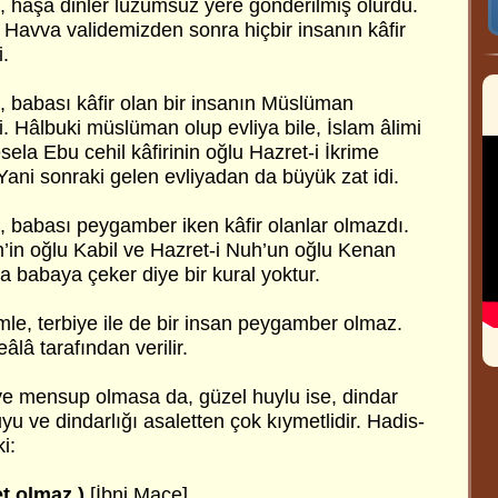
ı, hâşâ dinler lüzumsuz yere gönderilmiş olurdu.
avva validemizden sonra hiçbir insanın kâfir
.
, babası kâfir olan bir insanın Müslüman
. Hâlbuki müslüman olup evliya bile, İslam âlimi
esela Ebu cehil kâfirinin oğlu Hazret-i İkrime
Yani sonraki gelen evliyadan da büyük zat idi.
, babası peygamber iken kâfir olanlar olmazdı.
’in oğlu Kabil ve Hazret-i Nuh’un oğlu Kenan
ka babaya çeker diye bir kural yoktur.
mle, terbiye ile de bir insan peygamber olmaz.
âlâ tarafından verilir.
leye mensup olmasa da, güzel huylu ise, dindar
yu ve dindarlığı asaletten çok kıymetlidir. Hadis-
i:
et olmaz.)
[İbni Mace]