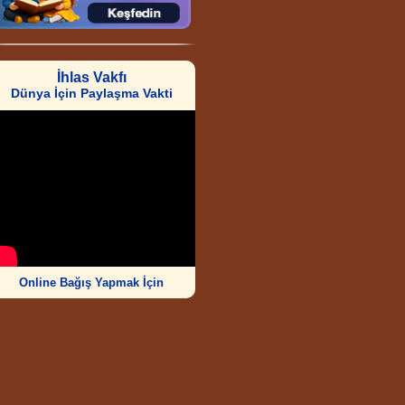
İhlas Vakfı
Dünya İçin Paylaşma Vakti
Online Bağış Yapmak İçin