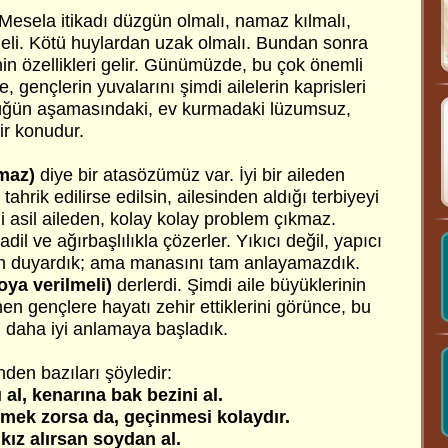
 Mesela itikadı düzgün olmalı, namaz kılmalı,
eli. Kötü huylardan uzak olmalı. Bundan sonra
in özellikleri gelir. Günümüzde, bu çok önemli
 gençlerin yuvalarını şimdi ailelerin kaprisleri
düğün aşamasındaki, ev kurmadaki lüzumsuz,
ir konudur.
kmaz)
diye bir atasözümüz var. İyi bir aileden
ahrik edilirse edilsin, ailesinden aldığı terbiyeyi
 asil aileden, kolay kolay problem çıkmaz.
dil ve ağırbaşlılıkla çözerler. Yıkıcı değil, yapıcı
dan duyardık; ama manasını tam anlayamazdık.
oya verilmeli)
derlerdi. Şimdi aile büyüklerinin
nen gençlere hayatı zehir ettiklerini görünce, bu
i daha iyi anlamaya başladık.
den bazıları şöyledir:
al, kenarına bak bezini al.
mek zorsa da, geçinmesi kolaydır.
kız alırsan soydan al.