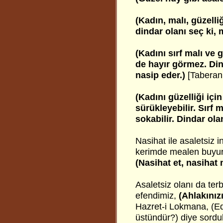
(Kadın, malı, güzelliğ
dindar olanı seç ki,
(Kadını sırf malı ve 
de hayır görmez. Dind
nasip eder.)
[Taberani
(Kadını güzelliği içi
sürükleyebilir. Sırf 
sokabilir. Dindar ola
Nasihat ile asaletsiz i
kerimde mealen buyuru
(Nasihat et, nasihat 
Asaletsiz olanı da t
efendimiz,
(Ahlakınızı
Hazret-i Lokmana, (Ed
üstündür?) diye sordu