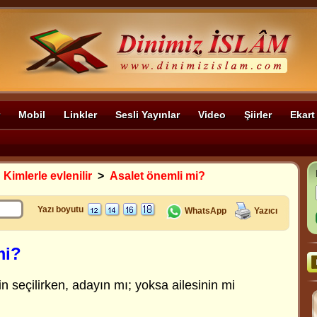
Mobil
Linkler
Sesli Yayınlar
Video
Şiirler
Ekart
>
Kimlerle evlenilir
>
Asalet önemli mi?
Yazı boyutu
WhatsApp
Yazıcı
mi?
 seçilirken, adayın mı; yoksa ailesinin mi