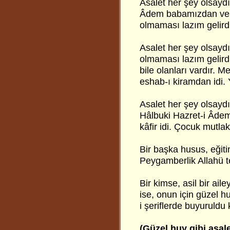
Asalet her şey olsayd
Âdem babamızdan ve H
olmaması lazım gelirdi
Asalet her şey olsaydı
olmaması lazım gelirdi
bile olanları vardır. M
eshab-ı kiramdan idi. 
Asalet her şey olsaydı
Hâlbuki Hazret-i Âdem
kâfir idi. Çocuk mutla
Bir başka husus, eğiti
Peygamberlik Allahü te
Bir kimse, asil bir ai
ise, onun için güzel hu
i şeriflerde buyuruldu k
(Güzel huy gibi asal