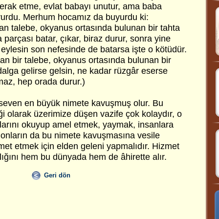
merak etme, evlat babayı unutur, ama baba
yurdu. Merhum hocamız da buyurdu ki:
an talebe, okyanus ortasında bulunan bir tahta
a parçası batar, çıkar, biraz durur, sonra yine
eylesin son nefesinde de batarsa işte o kötüdür.
an bir talebe, okyanus ortasında bulunan bir
dalga gelirse gelsin, ne kadar rüzgâr eserse
maz, hep orada durur.)
 seven en büyük nimete kavuşmuş olur. Bu
i olarak üzerimize düşen vazife çok kolaydır, o
plarını okuyup amel etmek, yaymak, insanlara
e onların da bu nimete kavuşmasına vesile
met etmek için elden geleni yapmalıdır. Hizmet
lığını hem bu dünyada hem de âhirette alır.
Geri dön