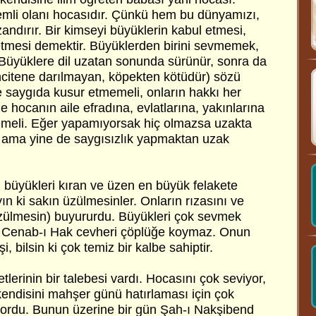
emli olanı hocasıdır. Çünkü hem bu dünyamızı,
andırır. Bir kimseyi büyüklerin kabul etmesi,
tmesi demektir. Büyüklerden birini sevmemek,
Büyüklere dil uzatan sonunda sürünür, sonra da
incitene darılmayan, köpekten kötüdür) sözü
 saygıda kusur etmemeli, onların hakkı her
de hocanın aile efradına, evlatlarına, yakınlarına
emeli. Eğer yapamıyorsak hiç olmazsa uzakta
 ama yine de saygısızlık yapmaktan uzak
büyükleri kıran ve üzen en büyük felakete
ın ki sakın üzülmesinler. Onların rızasını ve
üzülmesin) buyururdu. Büyükleri çok sevmek
kü Cenab-ı Hak cevheri çöplüğe koymaz. Onun
i, bilsin ki çok temiz bir kalbe sahiptir.
lerinin bir talebesi vardı. Hocasını çok seviyor,
kendisini mahşer günü hatırlaması için çok
yordu. Bunun üzerine bir gün Şah-ı Nakşibend