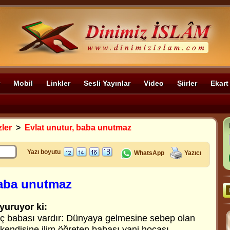
Mobil
Linkler
Sesli Yayınlar
Video
Şiirler
Ekart
zler
>
Evlat unutur, baba unutmaz
Yazı boyutu
WhatsApp
Yazıcı
baba unutmaz
yuruyor ki:
üç babası vardır: Dünyaya gelmesine sebep olan
kendisine ilim öğreten babası yani hocası.