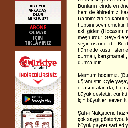
Bunların içinde en ön
hem de âhiretimizi kaz
Rabbimizin de kabul e
hepsini sevmemektir. 
aklı gider. (Hocasını 
meşhurdur. Seyyidlere
şeyin üstündedir. Bir 
hürmette kusur işlem
durmalı, karışmamalı,
durmalıdır.
Merhum hocamız, (Bu 
uğramıştır. Öyle yaşay
duasını alan da, hiç 
büyük devlettir, çün
için büyükleri seven kiş
Şah-ı Nakşibend hazret
çok saygı gösteriyor, 
büyük gayret sarf edi