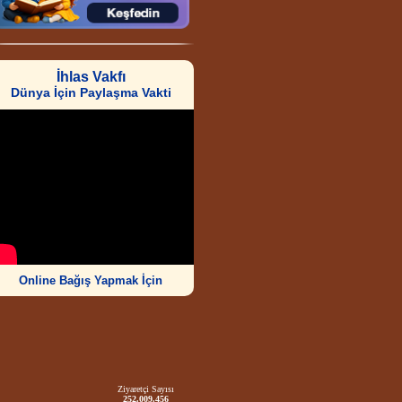
İhlas Vakfı
Dünya İçin Paylaşma Vakti
Online Bağış Yapmak İçin
Ziyaretçi Sayısı
252.009.456