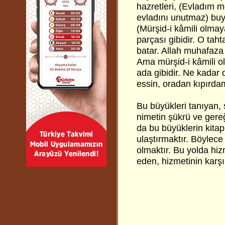
hazretleri, (Evladım 
evladını unutmaz) bu
(Mürşid-i kâmili olmay
parçası gibidir. O taht
batar. Allah muhafaza 
Ama mürşid-i kâmili ol
ada gibidir. Ne kadar 
essin, oradan kıpırda
Bu büyükleri tanıyan,
nimetin şükrü ve gereğ
da bu büyüklerin kita
ulaştırmaktır. Böylec
olmaktır. Bu yolda hiz
eden, hizmetinin karşı