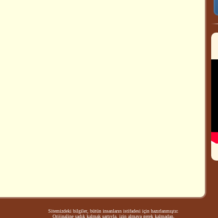
Sitemizdeki bilgiler, bütün insanların istifadesi için hazırlanmıştır.
Orijinaline sadık kalmak şartıyla, izin almaya gerek kalmadan,