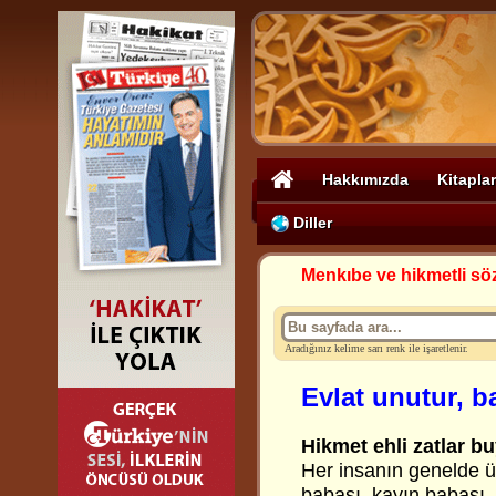
Hakkımızda
Kitaplar
Diller
Menkıbe ve hikmetli sö
Aradığınız kelime sarı renk ile işaretlenir.
Evlat unutur, 
Hikmet ehli zatlar bu
Her insanın genelde 
babası, kayın babası, 