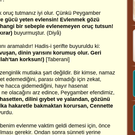
k oruç tutmanız iyi olur. Çünkü Peygamber
e gücü yeten evlensin! Evlenmek gözü
hangi bir sebeple evlenemeyen oruç tutsun!
kırar)
buyurmuştur. (Diyâ)
nı aramalıdır! Hadis-i şerifte buyuruldu ki:
avuşan, dinin yarısını korumuş olur. Geri
llah’tan korksun!)
[Taberani]
zenginlik mutlaka şart değildir. Bir kimse, namaz
t edemediğini, parası olmadığı için zekat,
e hacca gidemediğini, hayır hasenat
, ne olacağını arz edince, Peygamber efendimiz,
 hasetten, dilini gıybet ve yalandan, gözünü
ka hakaretle bakmaktan korursan, Cennette
yurdu.
benim evlenme vaktim geldi demesi için, önce
olması gerekir. Ondan sonra sünneti yerine