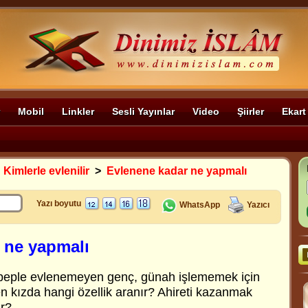
Mobil
Linkler
Sesli Yayınlar
Video
Şiirler
Ekart
>
Kimlerle evlenilir
>
Evlenene kadar ne yapmalı
Yazı boyutu
WhatsApp
Yazıcı
 ne yapmalı
beple evlenemeyen genç, günah işlememek için
n kızda hangi özellik aranır? Ahireti kazanmak
ır?