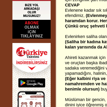
CEVAP
Evlenene kadar sık sı
efendimiz,
(Evlenmey
haramdan korur. Her
Çünkü oruç şehveti 
Evlenirken saliha olanı
(Saliha bir kadına k
kalan yarısında da A
Ahireti kazanmak için 
ve oruçtan başka ibade
sadaka veremediğini v
yapamadığını, halinin
(Eğer kalbini riya ve
namahremden ve hal
benimle olursun)
bu
Müslüman bir gencin, 
dinini iyice öğrenmiş 