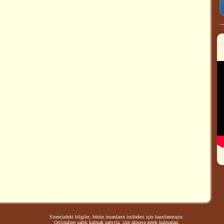
Sitemizdeki bilgiler, bütün insanların istifadesi için hazırlanmıştır.
Orijinaline sadık kalmak şartıyla, izin almaya gerek kalmadan,