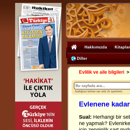
Hakkımızda
Kitaplar
Diller
Evlilik ve aile bilgileri
Aradığınız kelime sarı renk ile işaretlenir.
Evlenene kadar
Sual:
Herhangi bir se
ne yapmalı? Evlenirke
için zenginlik şart mıd