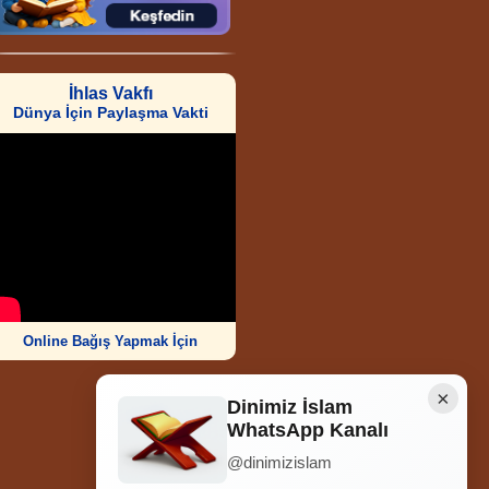
İhlas Vakfı
Dünya İçin Paylaşma Vakti
Online Bağış Yapmak İçin
×
Dinimiz İslam
WhatsApp Kanalı
@dinimizislam
Ziyaretçi Sayısı
252.015.033