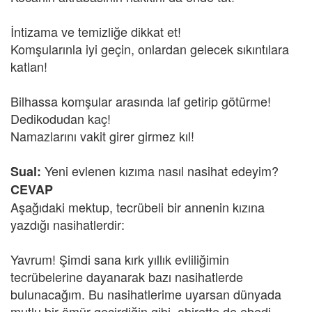
İntizama ve temizliğe dikkat et!
Komşularınla iyi geçin, onlardan gelecek sıkıntılara
katlan!
Bilhassa komşular arasında laf getirip götürme!
Dedikodudan kaç!
Namazlarını vakit girer girmez kıl!
Yeni evlenen kızıma nasıl nasihat edeyim?
Sual:
CEVAP
Aşağıdaki mektup, tecrübeli bir annenin kızına
yazdığı nasihatlerdir:
Yavrum! Şimdi sana kırk yıllık evliliğimin
tecrübelerine dayanarak bazı nasihatlerde
bulunacağım. Bu nasihatlerime uyarsan dünyada
mutlu bir ömür geçirdiğin gibi, ahirette de ebedi