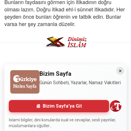
Bunların faydasını görmen için itikadının doğru
olması lazım. Doğru itikad ehl-i sünnet itikadıdır. Her
şeyden önce bunları öğrenin ve tatbik edin. Bunlar
varsa her şey zamanla düzelir.
Copyright © 2008 - Dinimiz İslam. Her Hakkı Saklıdır.
×
Bizim Sayfa
Sitemizdeki bilgiler, bütün insanların istifadesi için
Günün Sohbeti, Yazarlar, Namaz Vakitleri
hazırlanmıştır. Orijinaline sadık kalmak şartıyla, izin
almaya gerek kalmadan, herkes istediği gibi alıp istifade
edebilir.
Bizim Sayfa'ya Git
Normal Siteyi Göster
İslami bilgiler, dini konularda sual ve cevaplar, sesli yayınlar,
müslümanlara öğütler...