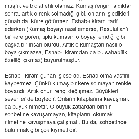
müşrik ve bid'at ehli olamaz. Kumaş rengini aldıktan
sonra, artık o renk solmadığı gibi, onların işledikleri
günah da, küfre götürmez. Eshab-ı kiramı tarif
ederken (Kumaş boyayı nasıl emerse, Resulullah’ı
bir kere gören, tıpkı kumaşın o boyayı emdiği gibi
başka bir insan olurdu. Artık o kumaştan nasıl o
boya çıkmazsa, Eshab-ı kiramdan da bu sahabîlik
özelliği çıkmaz) buyurulmuştur.
Eshab-ı kiram günah işlese de, Eshab olma vasfını
kaybetmez. Çünkü kumaş bir kere solmayan renkle
boyandı. Artık onun rengi değişmez. Büyükleri
sevenler de böyledir. Onların kitaplarına kavuşmak
da büyük nimettir. O büyük zatlardan birinin
sohbetine kavuşamayan, kitaplarını okumak
nimetine kavuşmaya çalışmalı. Bu da, sohbetinde
bulunmak gibi çok kıymetlidir.