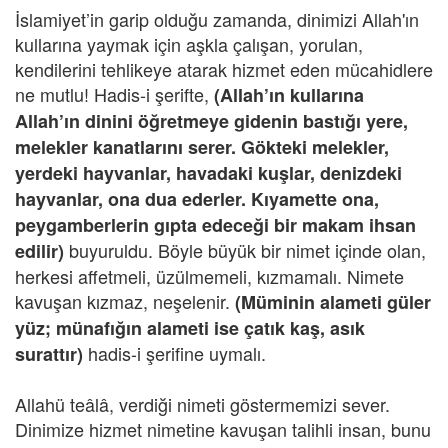
İslamiyet’in garip olduğu zamanda, dinimizi Allah'ın
kullarına yaymak için aşkla çalışan, yorulan,
kendilerini tehlikeye atarak hizmet eden mücahidlere
ne mutlu! Hadis-i şerifte,
(Allah’ın kullarına
Allah’ın dinini öğretmeye gidenin bastığı yere,
melekler kanatlarını serer. Gökteki melekler,
yerdeki hayvanlar, havadaki kuşlar, de
nizdeki
hayvanlar, ona dua ederler. Kıyamette ona,
peygamberlerin gıpta edeceği bir makam ihsan
buyuruldu. Böyle büyük bir nimet içinde olan,
edilir)
herkesi affetmeli, üzülmemeli, kızmamalı. Nimete
kavuşan kızmaz, neşelenir.
(Müminin alameti güler
yüz; münafığın alameti ise çatık kaş, asık
hadis-i şerifine uymalı.
surattır)
Allahü teâlâ, verdiği nimeti göstermemizi sever.
Dinimize hizmet nimetine kavuşan talihli insan, bunu