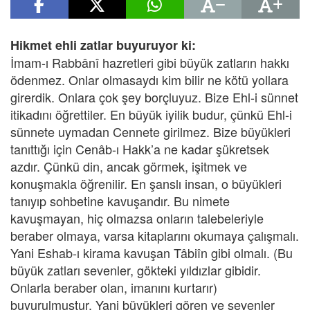
Hikmet ehli zatlar buyuruyor ki:
İmam-ı Rabbânî hazretleri gibi büyük zatların hakkı
ödenmez. Onlar olmasaydı kim bilir ne kötü yollara
girerdik. Onlara çok şey borçluyuz. Bize Ehl-i sünnet
itikadını öğrettiler. En büyük iyilik budur, çünkü Ehl-i
sünnete uymadan Cennete girilmez. Bize büyükleri
tanıttığı için Cenâb-ı Hakk’a ne kadar şükretsek
azdır. Çünkü din, ancak görmek, işitmek ve
konuşmakla öğrenilir. En şanslı insan, o büyükleri
tanıyıp sohbetine kavuşandır. Bu nimete
kavuşmayan, hiç olmazsa onların talebeleriyle
beraber olmaya, varsa kitaplarını okumaya çalışmalı.
Yani Eshab-ı kirama kavuşan Tâbiîn gibi olmalı. (Bu
büyük zatları sevenler, gökteki yıldızlar gibidir.
Onlarla beraber olan, imanını kurtarır)
buyurulmuştur. Yani büyükleri gören ve sevenler