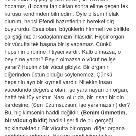
hocamız, (Hocamı tanıdıktan sonra elime geçen tek
kuruşu kendimden bilmedim. Öyle bilsem helak
olurum, hepsi Efendi hazretlerinin bereketidir)
buyururdu. Esas olan, büyüklerin himmeti ve birlikte
çalıştığımız arkadaşlarımızın ihlâsıdır. Hiçbir organ
bir vücutta tek başına bir iş yapamaz. Çünkü
hepsinin birbirine ihtiyacı vardır. Kalb olmazsa, o
beyin ne yapar? Beyin olmazsa o vücut ne işe
yarar? Hepimiz bir vücut gibiyiz. Bir organın
diğerinden üstün olduğu söylenemez. Çünkü
hepsinin ayrı bir kıymeti vardır. Nitekim insan
vücudunda değersiz olan, işe yaramayan bir organ,
hattâ tek tüy yoktur. Nasıl olur da, bir insan bir din
kardeşine, (Sen lüzumsuzsun, işe yaramazsın) der?
Bu, hiç kimsenin haddi değildir.
(Benim ümmetim,
hadis-i şerifi de bu gerçeği
bir vücut gibidir)
açıklamaktadır. Bir vücutta bir organ, diğer organa
müdahale edemez. Herkes kendi işine bakar.