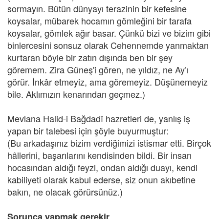
sormayın. Bütün dünyayı terazinin bir kefesine
koysalar, mübarek hocamın gömleğini bir tarafa
koysalar, gömlek ağır basar. Çünkü bizi ve bizim gibi
binlercesini sonsuz olarak Cehennemde yanmaktan
kurtaran böyle bir zatın dışında ben bir şey
göremem. Zira Güneş'i gören, ne yıldız, ne Ay’ı
görür. İnkâr etmeyiz, ama göremeyiz. Düşünemeyiz
bile. Aklımızın kenarından geçmez.)
Mevlana Halid-i Bağdadî hazretleri de, yanlış iş
yapan bir talebesi için şöyle buyurmuştur:
(Bu arkadaşınız bizim verdiğimizi istismar etti. Birçok
hâllerini, başarılarını kendisinden bildi. Bir insan
hocasından aldığı feyzi, ondan aldığı duayı, kendi
kabiliyeti olarak kabul ederse, siz onun akıbetine
bakın, ne olacak görürsünüz.)
Sorunca yapmak gerekir