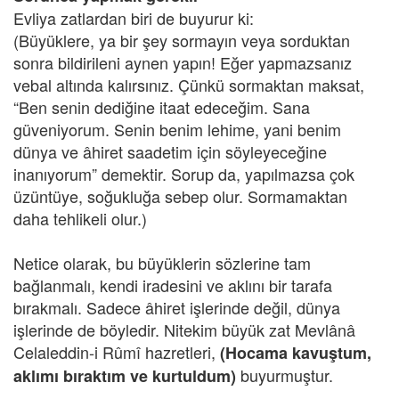
Evliya zatlardan biri de buyurur ki:
(Büyüklere, ya bir şey sormayın veya sorduktan
sonra bildirileni aynen yapın! Eğer yapmazsanız
vebal altında kalırsınız. Çünkü sormaktan maksat,
“Ben senin dediğine itaat edeceğim. Sana
güveniyorum. Senin benim lehime, yani benim
dünya ve âhiret saadetim için söyleyeceğine
inanıyorum” demektir. Sorup da, yapılmazsa çok
üzüntüye, soğukluğa sebep olur. Sormamaktan
daha tehlikeli olur.)
Netice olarak, bu büyüklerin sözlerine tam
bağlanmalı, kendi iradesini ve aklını bir tarafa
bırakmalı. Sadece âhiret işlerinde değil, dünya
işlerinde de böyledir. Nitekim büyük zat Mevlânâ
Celaleddin-i Rûmî hazretleri,
(Hocama kavuştum,
buyurmuştur.
aklımı bıraktım ve kurtuldum)