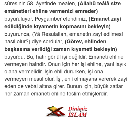
sûresinin 58. âyetinde mealen,
(Allahü teâlâ size
emânetleri ehline vermenizi emreder)
buyuruluyor. Peygamber efendimiz
, (Emanet zayi
edildiğinde kıyametin kopmasını bekleyin)
buyurunca, (Yâ Resulallah, emanetin zayi edilmesi
nasıl olur?) diye sordular,
(Görev, ehlinden
başkasına verildiği zaman kıyameti bekleyin)
buyurdu. Bu, hatır gönül işi değildir. Emaneti ehline
vermeyen haindir. Onun için her işi ehline, yani layık
olana vermelidir. İşin ehli dururken, işi ona
vermeyen mesul olur. İşi, ehli olmayana vererek zayi
eden de vebal altına girer. Bunun için, büyük zatlar
her zaman emaneti ehline teslim etmişlerdir.