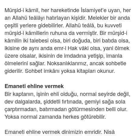
Mürşid-i kâmil, her hareketinde İslamiyet’e uyan, her
an Allahü teâlâyı hatırlayan kişidir. Melekler bir anda
çeşitli yerlere gidebilirler. Allahü teâlâ, bu kuvveti
mürşid-i kâmillerin ruhuna da vermiştir. Bir mürşid-i
kâmilin iki talebesi olsa, biri doğuda, biri batıda olsa,
ikisine de aynı anda emr-i Hak vâki olsa, yani ölmek
üzere olsalar, ikisinin de imdadına yetişip, imanla
ölmelerini sağlar. Noksanlıklarımız, ancak sohbetle
giderilir. Sohbet imkânı yoksa kitapları okunur.
Emaneti ehline vermek
Bir kaptanın, işinin ehli olduğu, normal seyirde değil,
dev dalgalarda, şiddetli fırtınada, gemiyi sağa sola
çarptırmadan, batırmadan götürmesinden belli olur.
Yoksa normal zamanda herkes götürebilir.
Emaneti ehline vermek dinimizin emridir. Nisâ