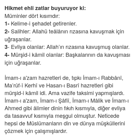
Hikmet ehli zatlar buyuruyor ki:
Müminler dört kısımdır:
Kelime-i şehadet getirenler.
1-
Salihler: Allahü teâlânın rızasına kavuşmak için
2-
uğraşanlar.
- Evliya olanlar: Allah’ın rızasına kavuşmuş olanlar.
3
Mürşid-i kâmil olanlar: Başkalarının da kavuşması
4-
için uğraşanlar.
İmam-ı a'zam hazretleri de, tıpkı İmam-ı Rabbânî,
Ma’rûf-î Kerhî ve Hasan-ı Basrî hazretleri gibi
mürşid-i kâmil idi. Ama vazife taksimi yapmışlardı.
İmam-ı a'zam, İmam-ı Şâfiî, İmam-ı Mâlik ve İmam-ı
Ahmed gibi âlimler dinin fıkıh kısmıyla, diğer evliya
da tasavvuf kısmıyla meşgul olmuştur. Neticede
hepsi de Müslümanların din ve dünya müşküllerini
çözmek için çalışmışlardır.