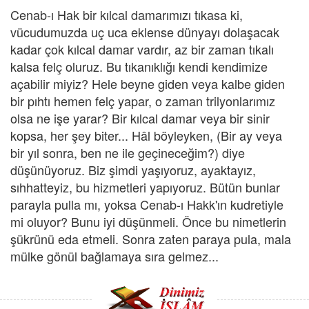
Cenab-ı Hak bir kılcal damarımızı tıkasa ki,
vücudumuzda uç uca eklense dünyayı dolaşacak
kadar çok kılcal damar vardır, az bir zaman tıkalı
kalsa felç oluruz. Bu tıkanıklığı kendi kendimize
açabilir miyiz? Hele beyne giden veya kalbe giden
bir pıhtı hemen felç yapar, o zaman trilyonlarımız
olsa ne işe yarar? Bir kılcal damar veya bir sinir
kopsa, her şey biter... Hâl böyleyken, (Bir ay veya
bir yıl sonra, ben ne ile geçineceğim?) diye
düşünüyoruz. Biz şimdi yaşıyoruz, ayaktayız,
sıhhatteyiz, bu hizmetleri yapıyoruz. Bütün bunlar
parayla pulla mı, yoksa Cenab-ı Hakk'ın kudretiyle
mi oluyor? Bunu iyi düşünmeli. Önce bu nimetlerin
şükrünü eda etmeli. Sonra zaten paraya pula, mala
mülke gönül bağlamaya sıra gelmez...