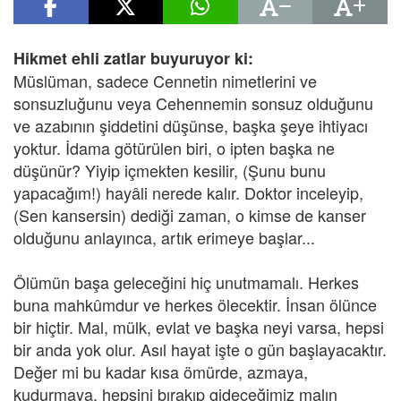
Hikmet ehli zatlar buyuruyor ki:
Müslüman, sadece Cennetin nimetlerini ve
sonsuzluğunu veya Cehennemin sonsuz olduğunu
ve azabının şiddetini düşünse, başka şeye ihtiyacı
yoktur. İdama götürülen biri, o ipten başka ne
düşünür? Yiyip içmekten kesilir, (Şunu bunu
yapacağım!) hayâli nerede kalır. Doktor inceleyip,
(Sen kansersin) dediği zaman, o kimse de kanser
olduğunu anlayınca, artık erimeye başlar...
Ölümün başa geleceğini hiç unutmamalı. Herkes
buna mahkûmdur ve herkes ölecektir. İnsan ölünce
bir hiçtir. Mal, mülk, evlat ve başka neyi varsa, hepsi
bir anda yok olur. Asıl hayat işte o gün başlayacaktır.
Değer mi bu kadar kısa ömürde, azmaya,
kudurmaya, hepsini bırakıp gideceğimiz malın