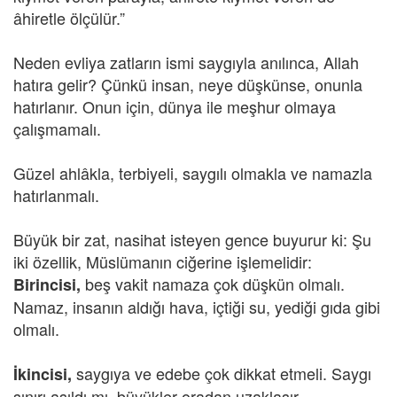
âhiretle ölçülür.”
Neden evliya zatların ismi saygıyla anılınca, Allah
hatıra gelir? Çünkü insan, neye düşkünse, onunla
hatırlanır. Onun için, dünya ile meşhur olmaya
çalışmamalı.
Güzel ahlâkla, terbiyeli, saygılı olmakla ve namazla
hatırlanmalı.
Büyük bir zat, nasihat isteyen gence buyurur ki: Şu
iki özellik, Müslümanın ciğerine işlemelidir:
beş vakit namaza çok düşkün olmalı.
Birincisi,
Namaz, insanın aldığı hava, içtiği su, yediği gıda gibi
olmalı.
saygıya ve edebe çok dikkat etmeli. Saygı
İkincisi,
sınırı aşıldı mı, büyükler oradan uzaklaşır.