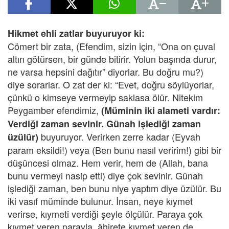
Hikmet ehli zatlar buyuruyor ki:
Cömert bir zata, (Efendim, sizin için, “Ona on çuval
altın götürsen, bir günde bitirir. Yolun başında durur,
ne varsa hepsini dağıtır” diyorlar. Bu doğru mu?)
diye sorarlar. O zat der ki: “Evet, doğru söylüyorlar,
çünkü o kimseye vermeyip saklasa ölür. Nitekim
Peygamber efendimiz,
(Müminin iki alameti vardır:
Verdiği zaman sevinir.
Günah işlediği zaman
buyuruyor. Verirken zerre kadar (Eyvah
üzülür)
param eksildi!) veya (Ben bunu nasıl veririm!) gibi bir
düşüncesi olmaz. Hem verir, hem de (Allah, bana
bunu vermeyi nasip etti) diye çok sevinir. Günah
işlediği zaman, ben bunu niye yaptım diye üzülür. Bu
iki vasıf müminde bulunur. İnsan, neye kıymet
verirse, kıymeti verdiği şeyle ölçülür. Paraya çok
kıymet veren parayla, âhirete kıymet veren de