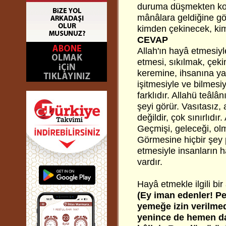
duruma düşmekten kor
mânâlara geldiğine g
kimden çekinecek, ki
CEVAP
Allah'ın hayâ etmesiyl
etmesi, sıkılmak, çekin
keremine, ihsanına ya
işitmesiyle ve bilmesiy
farklıdır. Allahü teâl
şeyi görür. Vasıtasız,
değildir, çok sınırlıdır
Geçmişi, geleceği, olmu
Görmesine hiçbir şey 
etmesiyle insanların h
vardır.
Hayâ etmekle ilgili bir
(Ey iman edenler! P
yemeğe izin verilmed
yenince de hemen da