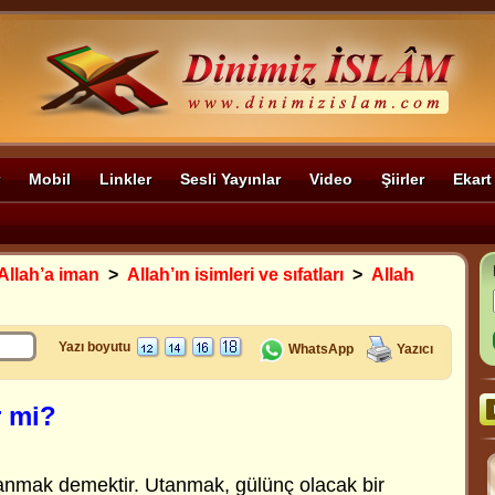
Mobil
Linkler
Sesli Yayınlar
Video
Şiirler
Ekart
Allah’a iman
>
Allah’ın isimleri ve sıfatları
>
Allah
Yazı boyutu
WhatsApp
Yazıcı
r mi?
nmak demektir. Utanmak, gülünç olacak bir