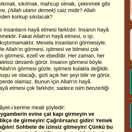
kmak, sıkılmak, mahcup olmak, çekinmek gibi
öre,
(Allah utanır demek)
caiz midir? Allah
mden korkup sıkılacak?
e insanların hayâ etmesi farklıdır. İnsanın hayâ
mektir. Fakat Allah'ın hayâ etmesi, o işi,
kıştırmamaktır. Mesela insanların görmesiyle,
le Allah’ın görmesi, işitmesi ve bilmesi çok
ânın görmesi, ezelî ve ebedîdir. Her zaman, her
 aletsiz devamlı görür. İnsanın görmesi böyle
. Allah'ın görmesi gözle, işitmesi kulakla değildir.
şu ve olacağı, gizli açık her şeyi bilir ve görür.
perde olamaz. Bunun için Allah'ın hayâ
ayâ etmesi çok farklıdır, sadece isim benzerliği
 âyet-i kerime meali şöyledir:
eygamberin evine çat kapı girmeyin ve
ikçe de girmeyin! Çağrılırsanız gidin! Yemek
ğılın! Sohbete de izinsiz gitmeyin! Çünkü bu