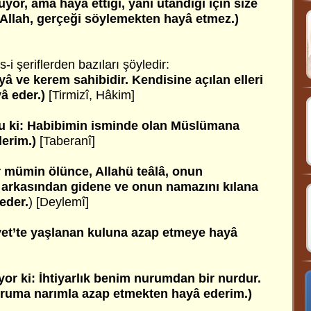
yor, ama hayâ ettiği, yani utandığı için size
 Allah, gerçeği söylemekten hayâ etmez.)
-i şeriflerden bazıları şöyledir:
yâ ve kerem sahibidir. Kendisine açılan elleri
â eder.)
[Tirmizî, Hâkim]
du ki: Habibimin isminde olan Müslümana
derim.)
[Taberanî]
r mümin ölünce, Allahü teâlâ, onun
, arkasından gidene ve onun namazını kılana
eder.
) [Deylemî]
iyet’te yaşlanan kuluna azap etmeye hayâ
yor ki: İhtiyarlık benim nurumdan bir nurdur.
ruma narımla azap etmekten hayâ ederim.)