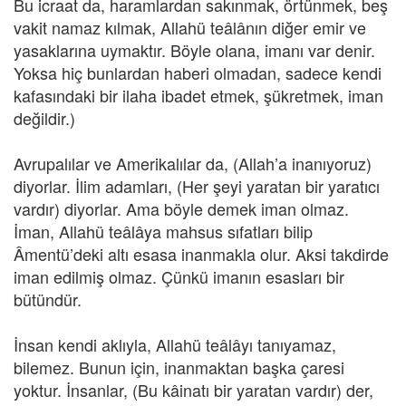
Bu icraat da, haramlardan sakınmak, örtünmek, beş
vakit namaz kılmak, Allahü teâlânın diğer emir ve
yasaklarına uymaktır. Böyle olana, imanı var denir.
Yoksa hiç bunlardan haberi olmadan, sadece kendi
kafasındaki bir ilaha ibadet etmek, şükretmek, iman
değildir.)
Avrupalılar ve Amerikalılar da, (Allah’a inanıyoruz)
diyorlar. İlim adamları, (Her şeyi yaratan bir yaratıcı
vardır) diyorlar. Ama böyle demek iman olmaz.
İman, Allahü teâlâya mahsus sıfatları bilip
Âmentü’deki altı esasa inanmakla olur. Aksi takdirde
iman edilmiş olmaz. Çünkü imanın esasları bir
bütündür.
İnsan kendi aklıyla, Allahü teâlâyı tanıyamaz,
bilemez. Bunun için, inanmaktan başka çaresi
yoktur. İnsanlar, (Bu kâinatı bir yaratan vardır) der,