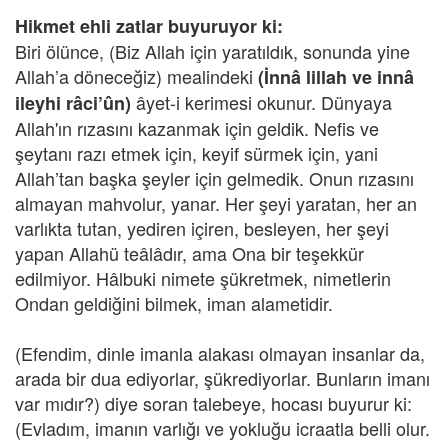
Hikmet ehli zatlar buyuruyor ki:
Biri ölünce, (Biz Allah için yaratıldık, sonunda yine
Allah’a döneceğiz) mealindeki
(İnnâ lillah ve innâ
âyet-i kerimesi okunur. Dünyaya
ileyhi râci’ûn)
Allah'ın rızasını kazanmak için geldik. Nefis ve
şeytanı razı etmek için, keyif sürmek için, yani
Allah’tan başka şeyler için gelmedik. Onun rızasını
almayan mahvolur, yanar. Her şeyi yaratan, her an
varlıkta tutan, yediren içiren, besleyen, her şeyi
yapan Allahü teâlâdır, ama Ona bir teşekkür
edilmiyor. Hâlbuki nimete şükretmek, nimetlerin
Ondan geldiğini bilmek, iman alametidir.
(Efendim, dinle imanla alakası olmayan insanlar da,
arada bir dua ediyorlar, şükrediyorlar. Bunların imanı
var mıdır?) diye soran talebeye, hocası buyurur ki:
(Evladım, imanın varlığı ve yokluğu icraatla belli olur.