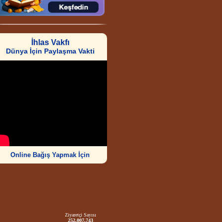
İhlas Vakfı
Dünya İçin Paylaşma Vakti
Online Bağış Yapmak İçin
Ziyaretçi Sayısı
252.007.743