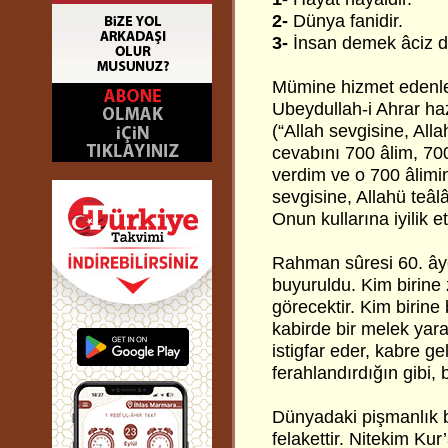
2-
Dünya fanidir.
3-
İnsan demek âciz d
Mümine hizmet edenle
Ubeydullah-i Ahrar haz
(“Allah sevgisine, All
cevabını 700 âlim, 700
verdim ve o 700 âlimin
sevgisine, Allahü teâ
Onun kullarına iyilik e
Rahman sûresi 60. ây
buyuruldu. Kim birine z
görecektir. Kim birine b
kabirde bir melek yara
istigfar eder, kabre g
ferahlandırdığın gibi, 
Dünyadaki pişmanlık b
felakettir. Nitekim Kur