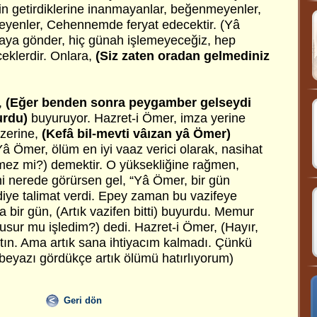
n getirdiklerine inanmayanlar, beğenmeyenler,
tmeyenler, Cehennemde feryat edecektir. (Yâ
yaya gönder, hiç günah işlemeyeceğiz, hep
eklerdir. Onlara,
(Siz zaten oradan gelmediniz
,
(Eğer benden sonra peygamber gelseydi
rdu)
buyuruyor. Hazret-i Ömer, imza yerine
üzerine,
(Kefâ bil-mevti vâızan yâ Ömer)
Yâ Ömer, ölüm en iyi vaaz verici olarak, nasihat
tmez mi?) demektir. O yüksekliğine rağmen,
Beni nerede görürsen gel, “Yâ Ömer, bir gün
 diye talimat verdi. Epey zaman bu vazifeye
ir gün, (Artık vazifen bitti) buyurdu. Memur
kusur mu işledim?) dedi. Hazret-i Ömer, (Hayır,
ptın. Ama artık sana ihtiyacım kalmadı. Çünkü
beyazı gördükçe artık ölümü hatırlıyorum)
Geri dön