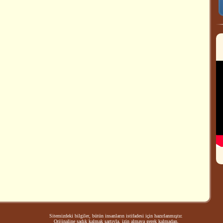
Sitemizdeki bilgiler, bütün insanların istifadesi için hazırlanmıştır.
Orijinaline sadık kalmak şartıyla, izin almaya gerek kalmadan,