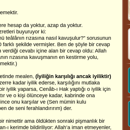
emektir.
re hesap da yoktur, azap da yoktur.
retleri buyuruyor ki:
ahü teâlânın rızasına nasıl kavuşulur?” sorusunun
 farklı şekilde vermişler. Ben de şöyle bir cevap
 verdiği cevabı içine alan bir cevap oldu: Allah
lânın rızasına kavuşmanın en kestirme yolu,
tmektir.)
etinde mealen,
(İyiliğin karşılığı ancak iyiliktir)
erre kadar iyilik ederse, karşılığını mutlaka
ir iyilik yaparsa, Cenâb-ı Hak yaptığı o iyilik için
tır ve o kişi ölünceye kadar, kabrinde ona
elince onu karşılar ve (Sen mümin kulu
ben de seni ferahlandırırım) der.
ir nimettir ama öldükten sonraki pişmanlık bir
’an-ı kerimde bildiriliyor: Allah’a iman etmeyenler,