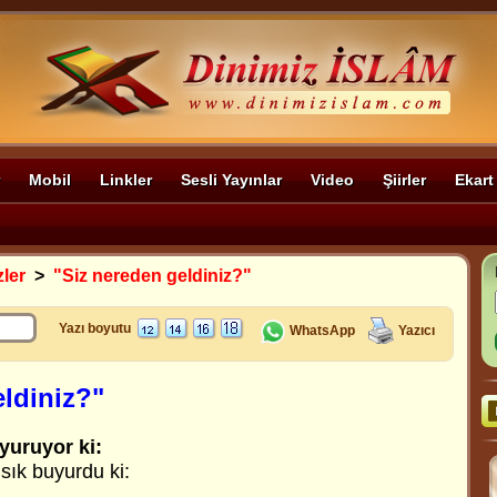
Mobil
Linkler
Sesli Yayınlar
Video
Şiirler
Ekart
zler
>
"Siz nereden geldiniz?"
Yazı boyutu
WhatsApp
Yazıcı
eldiniz?"
yuruyor ki:
ık buyurdu ki: