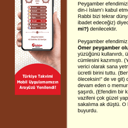
Peygamber efendimizi
din-i İslam’ı kabul e
Rabbi bizi tekrar dün
ibadet edeceğiz) diyec
mi?)
denilecektir.
Peygamber efendimiz
Ömer peygamber olu
yüzüğünü kullanırdı, 
cümlesini kazımıştı. (
verici olarak sana ye
ücretli birini tuttu. (
öleceksin!” de ve git)
devam eden o memura b
şaşırdı, (Efendim bir 
vazifeni çok güzel ya
sakalıma ak düştü. O 
buyurdu.