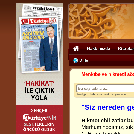
Hakkımızda
Kitaplar
Diller
Menkıbe ve hikmetli sö
Aradığınız kelime sarı renk ile işaretlenir.
"Siz nereden g
Hikmet ehli zatlar bu
Merhum hocamız, sık s
1-
Hayat hayaldir.