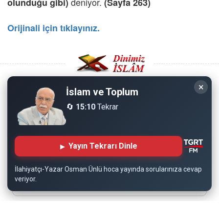
deniyor.
olunduğu gibi)
(Sayfa 263)
Orijinali için tıklayınız.
×
İslam ve Toplum
Copyright © 2008 - Dinimiz İslam. Her Hakkı Saklıdır.
🔄
15:10
Tekrar
Sitemizdeki bilgiler, bütün insanların istifadesi için
hazırlanmıştır. Orijinaline sadık kalmak şartıyla, izin
Yayın Tekrarı Dinle
almaya gerek kalmadan, herkes istediği gibi alıp istifade
edebilir.
İlahiyatçı-Yazar Osman Ünlü hoca yayında sorularınıza cevap
veriyor.
Normal Siteyi Göster