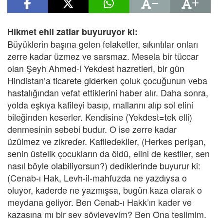
Hikmet ehli zatlar buyuruyor ki:
Büyüklerin başına gelen felaketler, sıkıntılar onları
zerre kadar üzmez ve sarsmaz. Mesela bir tüccar
olan Şeyh Ahmed-i Yekdest hazretleri, bir gün
Hindistan’a ticarete giderken çoluk çocuğunun veba
hastalığından vefat ettiklerini haber alır. Daha sonra,
yolda eşkıya kafileyi basıp, mallarını alıp sol elini
bileğinden keserler. Kendisine (Yekdest=tek elli)
denmesinin sebebi budur. O ise zerre kadar
üzülmez ve zikreder. Kafiledekiler, (Herkes perişan,
senin üstelik çocukların da öldü, elini de kestiler, sen
nasıl böyle olabiliyorsun?) dediklerinde buyurur ki:
(Cenab-ı Hak, Levh-il-mahfuzda ne yazdıysa o
oluyor, kaderde ne yazmışsa, bugün kaza olarak o
meydana geliyor. Ben Cenab-ı Hakk’ın kader ve
kazasına mı bir şey söyleyeyim? Ben Ona teslimim,