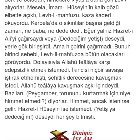
alıyorlar. Mesela, İmam-ı Hüseyin’in kalb gözü
elbette açıktı, Levh-il-mahfuzu, kaza kaderi
okuyordu. Kerbela’da o sıkıntılar başına geldiği
zaman, ne baba, ne dede dedi. Eğer yalnız Hazret-i
Ali’yi çağırsaydı veya (Dedeciğim yetiş!) deseydi,
yerle gök birleşirdi. Ama hiçbirini çağırmadı. Bunun
birinci sebebi, Levh-il-mahfuzda bütün olacakları
görüyordu. Dolayısıyla Allahü teâlâya karşı
edepsizlik etmek istemedi. İkincisi hiçbir savaşa
iştirak etmemişti, şehitlik derecesine kavuşmak
istedi. Allahü teâlâya kavuşmak aşkı içindeydi.
Bazıları, (Peygamber, torununu kurtarmak için niye
himmet etmedi?) diyorlar. Himmet, ancak istenirse
gelir. Hazret-i Hüseyin ise istemedi. (Yetiş ya
dedeciğim!) deseydi her şey bitmişti.