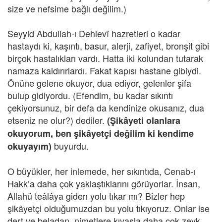
size ve nefsime bağlı değilim.)
Seyyid Abdullah-ı Dehlevî hazretleri o kadar
hastaydı ki, kaşıntı, basur, alerji, zafiyet, bronşit gibi
birçok hastalıkları vardı. Hatta iki kolundan tutarak
namaza kaldırırlardı. Fakat kapısı hastane gibiydi.
Önüne gelene okuyor, dua ediyor, gelenler şifa
bulup gidiyordu. (Efendim, bu kadar sıkıntı
çekiyorsunuz, bir defa da kendinize okusanız, dua
etseniz ne olur?) dediler.
(Şikâyeti olanlara
okuyorum, ben şikâyetçi değilim ki kendime
buyurdu.
okuyayım)
O büyükler, her inlemede, her sıkıntıda, Cenab-ı
Hakk’a daha çok yaklaştıklarını görüyorlar. İnsan,
Allahü teâlâya giden yolu tıkar mı? Bizler hep
şikâyetçi olduğumuzdan bu yolu tıkıyoruz. Onlar ise
dert ve beladan, nimetlere kıyasla daha çok zevk