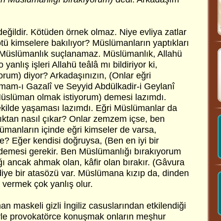
değildir. Kötüden örnek olmaz. Niye evliya zatlar
tü kimselere bakılıyor? Müslümanların yaptıkları
ı Müslümanlık suçlanamaz. Müslümanlık, Allahü
 yanlış işleri Allahü teâlâ mı bildiriyor ki,
orum) diyor? Arkadaşınızın, (Onlar eğri
am-ı Gazalî ve Seyyid Abdülkadir-i Geylanî
 Müslüman olmak istiyorum) demesi lazımdı.
ekilde yaşaması lazımdı. Eğri Müslümanlar da
ıktan nasıl çıkar? Onlar zemzem içse, ben
manların içinde eğri kimseler de varsa,
? Eğer kendisi doğruysa, (Ben en iyi bir
emesi gerekir. Ben Müslümanlığı bırakıyorum
ı ancak ahmak olan, kâfir olan bırakır. (Gâvura
diye bir atasözü var. Müslümana kızıp da, dinden
 vermek çok yanlış olur.
 maskeli gizli İngiliz casuslarından etkilendiği
öyle provokatörce konuşmak onların meşhur