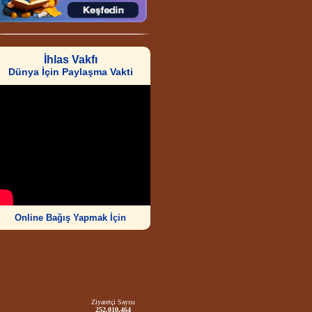
İhlas Vakfı
Dünya İçin Paylaşma Vakti
Online Bağış Yapmak İçin
Ziyaretçi Sayısı
252.010.464