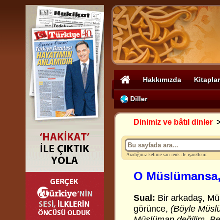
Hakkımızda
Kitaplar
Diller
Dinimiz ve bâtıl dinler
Aradığınız kelime sarı renk ile işaretlenir.
O Müslümansa,
Sual:
Bir arkadaş, Müsl
görünce,
(Böyle Müsl
Müslüman değilim. Be