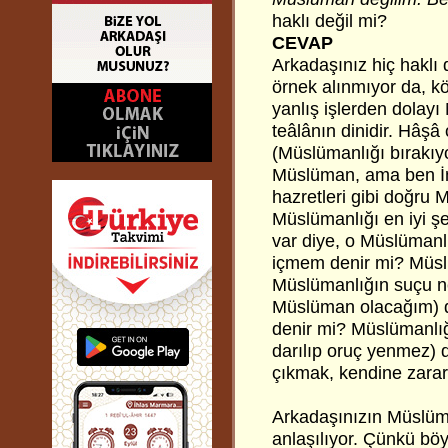
haklı değil mi?
CEVAP
Arkadaşınız hiç haklı 
örnek alınmıyor da, kö
yanlış işlerden dolay
teâlânın dinidir. Hâşâ o
(Müslümanlığı bırakıy
Müslüman, ama ben İm
hazretleri gibi doğru
Müslümanlığı en iyi ş
var diye, o Müslümanl
içmem denir mi? Müslü
Müslümanlığın suçu ne
Müslüman olacağım) d
denir mi? Müslümanlığ
darılıp oruç yenmez) 
çıkmak, kendine zarar
Arkadaşınızın Müslüman
anlaşılıyor. Çünkü b