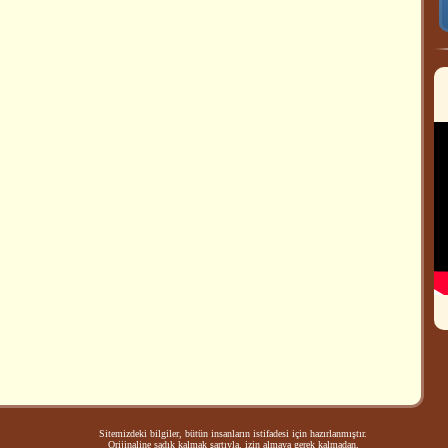
Sitemizdeki bilgiler, bütün insanların istifadesi için hazırlanmıştır.
Orijinaline sadık kalmak şartıyla, izin almaya gerek kalmadan,