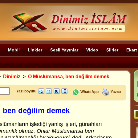
Mobil
Linkler
Sesli Yayınlar
Video
Şiirler
Ekart
>
Dinimiz
>
O Müslümansa, ben değilim demek
Yazı boyutu
WhatsApp
Yazıcı
 ben değilim demek
ümanların işlediği yanlış işleri, günahları
ümanlık olmaz. Onlar Müslümansa ben
n Müslümanlığı bırakıyorum)
dedi. Arkadaşım