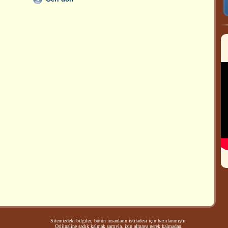
Sitemizdeki bilgiler, bütün insanların istifadesi için hazırlanmıştır.
Orijinaline sadık kalmak şartıyla, izin almaya gerek kalmadan,