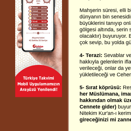
Mahşerin süresi, elli b
dünyanın bin senesidir
büyüklerini tanıyıp on
gölgesi altında, serin
olacaktır) buyuruyor. 
çok sevip, bu yolda g
4- Terazi:
Sevablar ve 
hakkıyla gelenlerin if
verileceği, onlar da y
yükletileceği ve Cehenn
5- Sırat köprüsü:
Res
her Müslümana, iman,
hakkından olmak üzer
Cennete gider)
buyuru
Nitekim Kur'an-ı ker
gireceğinizi mi zan