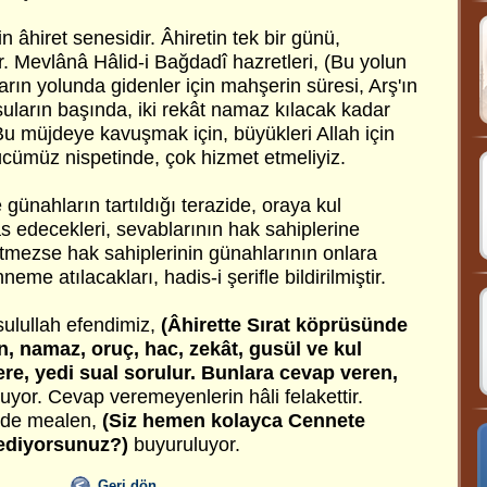
in âhiret senesidir. Âhiretin tek bir günü,
. Mevlânâ Hâlid-i Bağdadî hazretleri, (Bu yolun
ların yolunda gidenler için mahşerin süresi, Arş'ın
 suların başında, iki rekât namaz kılacak kadar
Bu müjdeye kavuşmak için, büyükleri Allah için
ücümüz nispetinde, çok hizmet etmeliyiz.
günahların tartıldığı terazide, oraya kul
las edecekleri, sevablarının hak sahiplerine
etmezse hak sahiplerinin günahlarının onlara
eme atılacakları, hadis-i şerifle bildirilmiştir.
ulullah efendimiz,
(Âhirette Sırat köprüsünde
 namaz, oruç, hac, zekât, gusül ve kul
e, yedi sual sorulur. Bunlara cevap veren,
yor. Cevap veremeyenlerin hâli felakettir.
imde mealen,
(Siz hemen kolayca Cennete
nediyorsunuz?)
buyuruluyor.
Geri dön