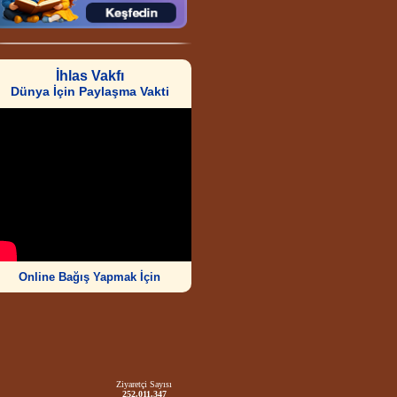
İhlas Vakfı
Dünya İçin Paylaşma Vakti
Online Bağış Yapmak İçin
Ziyaretçi Sayısı
252.011.347