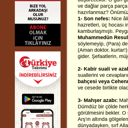
ve dağlar parça parça 
hazırlanmaz? Önümüzd
1- Son nefes:
Nice âli
hazretleri, üç hocası 
kamburlaşmıştı. Peyg
Muhammedün Resulul
söylemeyip, (Para) der
(Aman doktor, kurtar!)
gider. Şefaatlerin, müj
2- Kabir suali ve aza
suallerini ve cevapları
bahçesi veya Cehe
ve cesede birlikte olac
3- Mahşer azabı:
Mah
Dümdüz bir çölde herk
görülmesini bekler. O s
Arş'ın altında gölgel
dünyadayken, sırf Alla