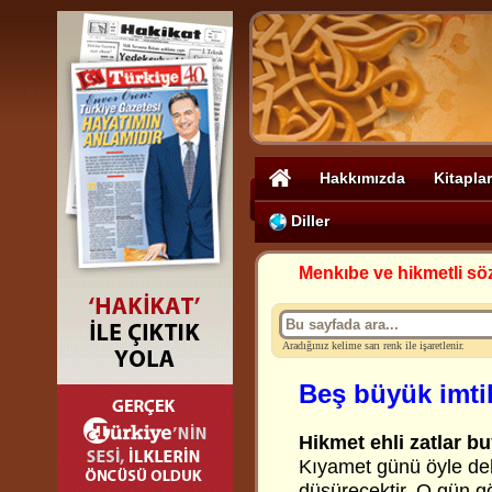
Hakkımızda
Kitaplar
Diller
Menkıbe ve hikmetli sö
Aradığınız kelime sarı renk ile işaretlenir.
Beş büyük imt
Hikmet ehli zatlar bu
Kıyamet günü öyle dehş
düşürecektir. O gün gö