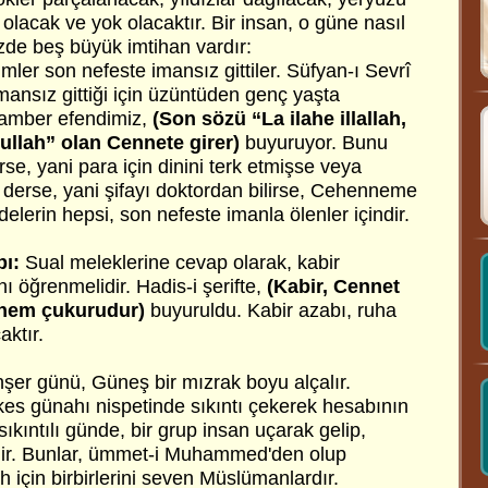
olacak ve yok olacaktır. Bir insan, o güne nasıl
e beş büyük imtihan vardır:
mler son nefeste imansız gittiler. Süfyan-ı Sevrî
imansız gittiği için üzüntüden genç yaşta
amber efendimiz,
(Son sözü “La ilahe illallah,
lah” olan Cennete girer)
buyuruyor. Bunu
se, yani para için dinini terk etmişse veya
 derse, yani şifayı doktordan bilirse, Cehenneme
delerin hepsi, son nefeste imanla ölenler içindir.
bı:
Sual meleklerine cevap olarak, kabir
nı öğrenmelidir. Hadis-i şerifte,
(Kabir, Cennet
nnem çukurudur)
buyuruldu. Kabir azabı, ruha
aktır.
şer günü, Güneş bir mızrak boyu alçalır.
es günahı nispetinde sıkıntı çekerek hesabının
ıkıntılı günde, bir grup insan uçarak gelip,
enir. Bunlar, ümmet-i Muhammed'den olup
h için birbirlerini seven Müslümanlardır.