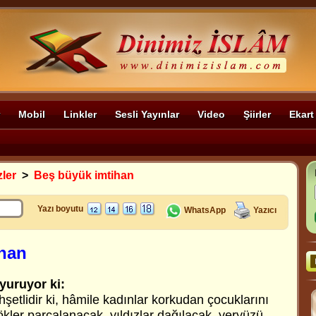
Mobil
Linkler
Sesli Yayınlar
Video
Şiirler
Ekart
zler
>
Beş büyük imtihan
Yazı boyutu
WhatsApp
Yazıcı
ihan
yuruyor ki:
etlidir ki, hâmile kadınlar korkudan çocuklarını
kler parçalanacak, yıldızlar dağılacak, yeryüzü