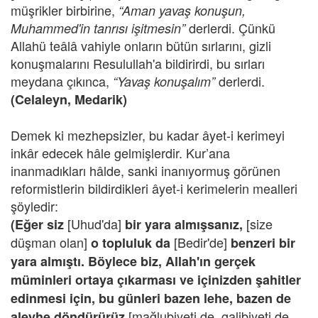
müşrikler birbirine,
“Aman yavaş konuşun,
derlerdi. Çünkü
Muhammed'in tanrısı işitmesin”
Allahü teâlâ vahiyle onların bütün sırlarını, gizli
konuşmalarını Resulullah'a bildirirdi, bu sırları
meydana çıkınca,
derlerdi.
“Yavaş konuşalım”
(Celaleyn, Medarik)
Demek ki mezhepsizler, bu kadar âyet-i kerimeyi
inkâr edecek hâle gelmişlerdir. Kur’ana
inanmadıkları hâlde, sanki inanıyormuş görünen
reformistlerin bildirdikleri âyet-i kerimelerin mealleri
şöyledir:
[Uhud'da]
[size
(Eğer siz
bir yara almışsanız,
düşman olan]
[Bedir'de]
o topluluk da
benzeri bir
yara almıştı. Böylece biz, Allah'ın gerçek
müminleri ortaya çıkarması ve içinizden şahitler
edinmesi için, bu günleri bazen lehe, bazen de
[mağlubiyeti de, galibiyeti de
aleyhe döndürürüz