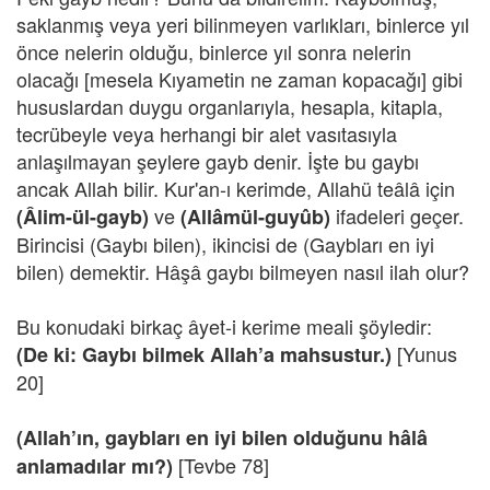
saklanmış veya yeri bilinmeyen varlıkları, binlerce yıl
önce nelerin olduğu, binlerce yıl sonra nelerin
olacağı [mesela Kıyametin ne zaman kopacağı] gibi
hususlardan duygu organlarıyla, hesapla, kitapla,
tecrübeyle veya herhangi bir alet vasıtasıyla
anlaşılmayan şeylere gayb denir. İşte bu gaybı
ancak Allah bilir. Kur'an-ı kerimde, Allahü teâlâ için
ve
ifadeleri geçer.
(Âlim-ül-gayb)
(Allâmül-guyûb)
Birincisi (Gaybı bilen), ikincisi de (Gaybları en iyi
bilen) demektir. Hâşâ gaybı bilmeyen nasıl ilah olur?
Bu konudaki birkaç âyet-i kerime meali şöyledir:
[Yunus
(De ki: Gaybı bilmek Allah’a mahsustur.)
20]
(Allah’ın, gaybları en iyi bilen olduğunu hâlâ
[Tevbe 78]
anlamadılar mı?)