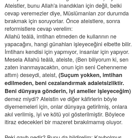
Ateistler, bunu Allah'a inandıkları için değil, belki
cevap veremezler diye, Müslümanları zor durumda
bırakmak için soruyorlar. Önce ateistlere, sonra
reformistlere cevap verelim:
Allahü teâlâ, imtihan etmeden de kullarının ne
yapacağını, hangi günahları işleyeceğini elbette bilir.
İmtihanı kendisi için yapmıyor, insanlar için yapıyor.
Mesela Allahü teâlâ, ateiste, (Ben biliyorum ki, sen
zaten inanmayacaktın, onun için seni Cehenneme
attım) deseydi, ateist,
(Suçum yokken, imtihan
edilmeden, beni cezalandırmak adaletsizliktir.
Beni dünyaya gönderin, iyi ameller işleyeceğim)
demez miydi? Ateistin ve diğer kâfirlerin böyle
diyememeleri için, onlar dünyaya getirilmiş, onlara
akıl verilmiş, iyi ve kötü yol gösterilmiştir. Böylece
itiraz edecekleri bir mazeret bırakılmamış oluyor.
Peki gayb nedir? Bunu da bildirelim: Kaybolmuş,