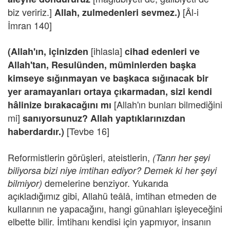
biz veririz.]
[Âl-i
Allah, zulmedenleri sevmez.)
İmran 140]
[ihlasla]
(Allah'ın, içinizden
cihad edenleri ve
Allah'tan, Resulünden, müminlerden başka
kimseye sığınmayan ve başkaca sığınacak bir
yer aramayanları ortaya çıkarmadan, sizi kendi
[Allah'ın bunları bilmediğini
hâlinize bırakacağını mı
mi]
sanıyorsunuz?
Allah yaptıklarınızdan
[Tevbe 16]
haberdardır.)
Reformistlerin görüşleri, ateistlerin,
(Tanrı her şeyi
biliyorsa bizi niye imtihan ediyor? Demek ki her şeyi
demelerine benziyor. Yukarıda
bilmiyor)
açıkladığımız gibi, Allahü teâlâ, imtihan etmeden de
kullarının ne yapacağını, hangi günahları işleyeceğini
elbette bilir. İmtihanı kendisi için yapmıyor, insanın