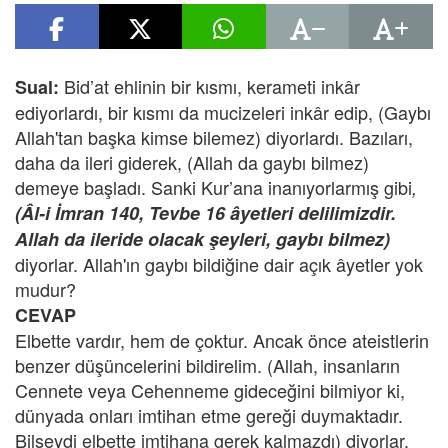
Bid’at ehlinin bir kısmı, kerameti inkâr
Sual:
ediyorlardı, bir kısmı da mucizeleri inkâr edip, (Gaybı
Allah'tan başka kimse bilemez) diyorlardı. Bazıları,
daha da ileri giderek, (Allah da gaybı bilmez)
demeye başladı. Sanki Kur’ana inanıyorlarmış gibi
,
(Âl-i İmran 140, Tevbe 16 âyetleri delilimizdir.
Allah da ileride olacak şeyleri, gaybı bilmez)
diyorlar. Allah'ın gaybı bildiğine dair açık âyetler yok
mudur?
CEVAP
Elbette vardır, hem de çoktur. Ancak önce ateistlerin
benzer düşüncelerini bildirelim. (Allah, insanların
Cennete veya Cehenneme gideceğini bilmiyor ki,
dünyada onları imtihan etme gereği duymaktadır.
Bilseydi elbette imtihana gerek kalmazdı) diyorlar.