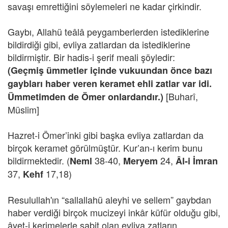
savaşı emrettiğini söylemeleri ne kadar çirkindir.
Gaybı, Allahü teâlâ peygamberlerden istediklerine
bildirdiği gibi, evliya zatlardan da istediklerine
bildirmiştir. Bir hadis-i şerif meali şöyledir:
(Geçmiş ümmetler içinde vukuundan önce bazı
gaybları haber veren keramet ehli zatlar var idi.
[Buharî,
Ümmetimden de Ömer onlardandır.)
Müslim]
Hazret-i Ömer’inki gibi başka evliya zatlardan da
birçok keramet görülmüştür. Kur’an-ı kerim bunu
bildirmektedir. (
38-40,
24,
Neml
Meryem
Âl-i İmran
37,
17,18)
Kehf
Resulullah'ın “sallallahü aleyhi ve sellem” gaybdan
haber verdiği birçok mucizeyi inkâr küfür olduğu gibi,
âyet-i kerimelerle sabit olan evliya zatların