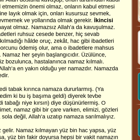
ul etmemizin önemi olmaz, onların kabul etmesi
ine layık olmak için, onları kusursuz sevmek,
evmemek ve yollarında olmak gerekir.
İkincisi
ayat olmaz. Namazsız Allah’a da kavuşulmaz.
etleri ruhsuz cesede benzer, hiç sevab
ılmadığı hâlde oruç, zekât, hac gibi ibadetleri
borcunu ödemiş olur, ama o ibadetlere mahsus
 Namaz her şeyin başlangıcıdır. Üzülünce,
miz bozulunca, hastalanınca namaz kılmalı.
 Allah’a en yakın olduğu yer namazdır. Namazda
dir.
kedi tabak kırınca namaza dururlarmış. (Ya
ledim ki bu iş başıma geldi) diyerek tevbe
i tabağı niye kırsın) diye düşünürlermiş. O
imet, namaz gibi bir çare varken, elimizi, gözleri
sola değil, Allah’a uzatıp namaza sarılmalıyız.
gelir. Namaz kılmayan yüz bin hac yapsa, yüz
sa, yüz bin fakir doyursa hepsi bir vakit namazın