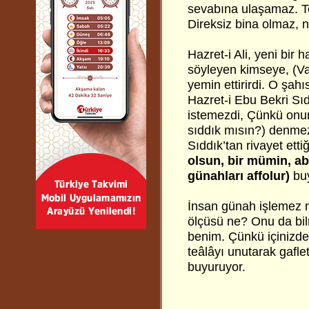
sevabına ulaşamaz. Te
Direksiz bina olmaz, n
Hazret-i Ali, yeni bir 
söyleyen kimseye, (Va
yemin ettirirdi. O şah
Hazret-i Ebu Bekri Sıd
istemezdi, Çünkü onun
sıddık mısın?) denmez.
Sıddık’tan rivayet ettiğ
olsun, bir mümin, abd
günahları affolur)
bu
İnsan günah işlemez 
ölçüsü ne? Onu da bil
benim. Çünkü içinizde
teâlâyı unutarak gaflet
buyuruyor.