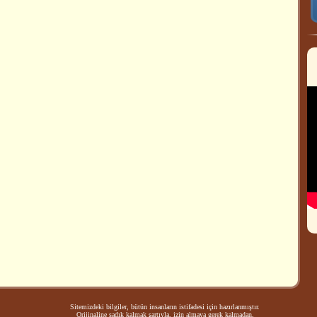
Sitemizdeki bilgiler, bütün insanların istifadesi için hazırlanmıştır.
Orijinaline sadık kalmak şartıyla, izin almaya gerek kalmadan,