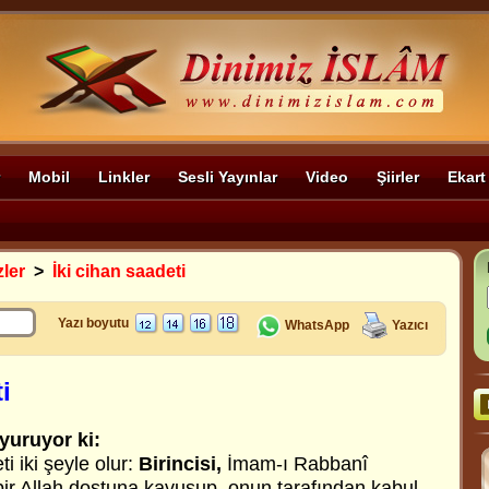
Mobil
Linkler
Sesli Yayınlar
Video
Şiirler
Ekart
zler
>
İki cihan saadeti
Yazı boyutu
WhatsApp
Yazıcı
i
yuruyor ki:
i iki şeyle olur:
Birincisi,
İmam-ı Rabbanî
bir Allah dostuna kavuşup, onun tarafından kabul