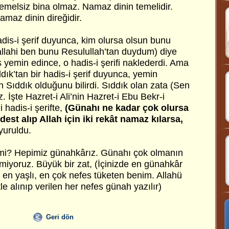
melsiz bina olmaz. Namaz dinin temelidir.
amaz dinin direğidir.
hadis-i şerif duyunca, kim olursa olsun bunu
llahi ben bunu Resulullah’tan duydum) diye
ıs yemin edince, o hadis-i şerifi naklederdi. Ama
dık’tan bir hadis-i şerif duyunca, yemin
 Sıddık olduğunu bilirdi. Sıddık olan zata (Sen
 İşte Hazret-i Ali’nin Hazret-i Ebu Bekr-i
i hadis-i şerifte,
(Günahı ne kadar çok olursa
est alıp Allah için iki rekât namaz kılarsa,
yuruldu.
mi? Hepimiz günahkârız. Günahı çok olmanın
miyoruz. Büyük bir zat, (İçinizde en günahkâr
 en yaşlı, en çok nefes tüketen benim. Allahü
le alınıp verilen her nefes günah yazılır)
Geri dön