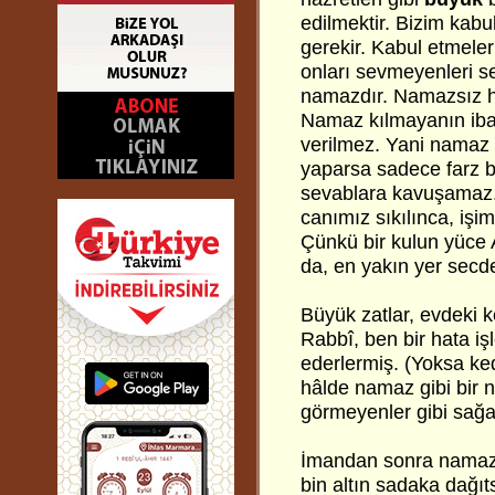
edilmektir. Bizim kab
gerekir. Kabul etmeler
onları sevmeyenleri s
namazdır. Namazsız h
Namaz kılmayanın ibad
verilmez. Yani namaz k
yaparsa sadece farz 
sevablara kavuşamaz.
canımız sıkılınca, işi
Çünkü bir kulun yüce
da, en yakın yer secde
Büyük zatlar, evdeki 
Rabbî, ben bir hata iş
ederlermiş. (Yoksa ked
hâlde namaz gibi bir n
görmeyenler gibi sağa 
İmandan sonra namaz 
bin altın sadaka dağıt