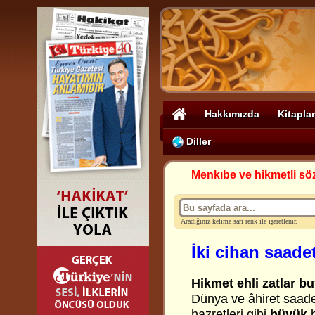
Hakkımızda
Kitaplar
Diller
Menkıbe ve hikmetli sö
Aradığınız kelime sarı renk ile işaretlenir.
İki cihan saadet
Hikmet ehli zatlar bu
Dünya ve âhiret saadet
hazretleri gibi
büyük