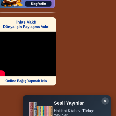
İhlas Vakfı
Dünya İçin Paylaşma Vakti
Online Bağış Yapmak İçin
×
Sesli Yayınlar
Hakikat Kitabevi Türkçe
Ziyaretçi Sayısı
Yayınlar
252.011.441