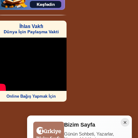
İhlas Vakfı
Dünya İçin Paylaşma Vakti
Online Bağış Yapmak İçin
×
Bizim Sayfa
Günün Sohbeti, Yazarlar,
Ziyaretçi Sayısı
252.009.389