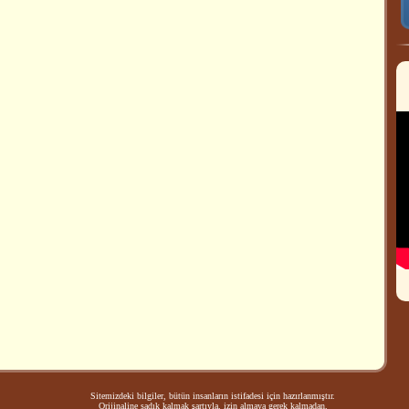
Sitemizdeki bilgiler, bütün insanların istifadesi için hazırlanmıştır.
Orijinaline sadık kalmak şartıyla, izin almaya gerek kalmadan,