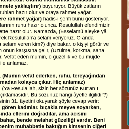
nete yaklaştırır)
buyuruyor. Büyük zatların
 ruhları hazır olur ve oraya rahmet yağar.
yere rahmet yağar)
hadis-i şerifi bunu gösteriyor.
arının ruhu hazır olunca, Resulullah efendimizin
bette hazır olur. Namazda, (Esselamü aleyke yâ
ek Resulullah'a selam veriyoruz. O anda
a selam veren kim?) diye bakar, o kişiyi görür ve
n onun karşısına gelir, (Üzülme, korkma, sana
r. Vefat eden mümin, o güzellik ve bu müjde
ile anlamaz.
,
(Mümin vefat ederken, ruhu, tereyağından
uymadan kolayca çıkar. Hiç anlamaz)
 (Ya Resulallah, sizin her sözünüz Kur’an-ı
 açıklamasıdır. Bu sözünüz hangi âyetle ilgilidir?)
sinin 31. âyetini okuyarak şöyle cevap verir:
 gören kadınlar, bıçakla meyve soyarken,
ında ellerini doğradılar, ama acısını
ahat, bende melahat güzelliği vardır. Beni
benim muhabbetle baktığım kimsenin ciğeri