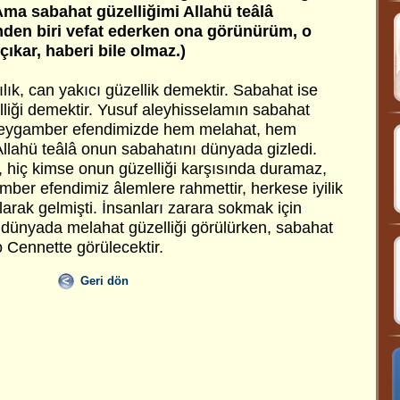
 Ama sabahat güzelliğimi Allahü teâlâ
mden biri vefat ederken ona görünürüm, o
ıkar, haberi bile olmaz.)
lılık, can yakıcı güzellik demektir. Sabahat ise
lliği demektir. Yusuf aleyhisselamın sabahat
Peygamber efendimizde hem melahat, hem
Allahü teâlâ onun sabahatını dünyada gizledi.
, hiç kimse onun güzelliği karşısında duramaz,
mber efendimiz âlemlere rahmettir, herkese iyilik
larak gelmişti. İnsanları zarara sokmak için
 dünyada melahat güzelliği görülürken, sabahat
o Cennette görülecektir.
Geri dön