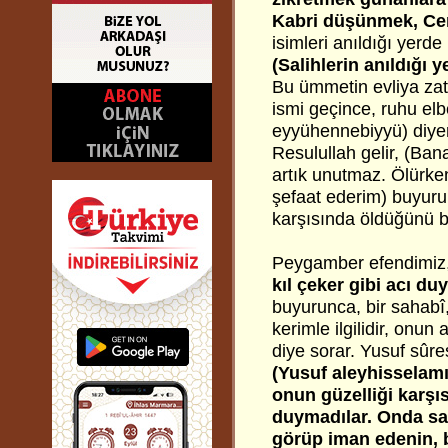
Kabri düşünmek, Cen
isimleri anıldığı yerde
(Salihlerin anıldığı 
Bu ümmetin evliya zatl
ismi geçince, ruhu el
eyyühennebiyyü) diyer
Resulullah gelir, (Ban
artık unutmaz. Ölürke
şefaat ederim) buyuru
karşısında öldüğünü b
Peygamber efendimiz
kıl çeker gibi acı d
buyurunca, bir sahabî,
kerimle ilgilidir, onun
diye sorar. Yusuf sûre
(Yusuf aleyhisselamı
onun güzelliği karşıs
duymadılar. Onda sab
görüp iman edenin, 