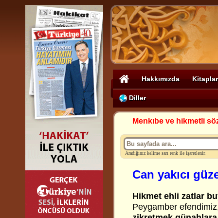
Hakkımızda
Kitaplar
Diller
Menkıbe ve hikmetli sö
Aradığınız kelime sarı renk ile işaretlenir.
Can yakıcı güze
Hikmet ehli zatlar bu
Peygamber efendimiz
zikretmek günahlara 