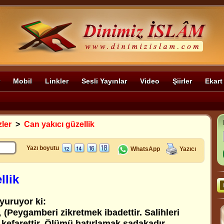
Mobil
Linkler
Sesli Yayınlar
Video
Şiirler
Ekart
zler
>
Can yakıcı güzellik
Yazı boyutu
WhatsApp
Yazıcı
llik
yuruyor ki:
,
(Peygamberi zikretmek ibadettir. Salihleri
kefarettir. Ölümü hatırlamak sadakadır.