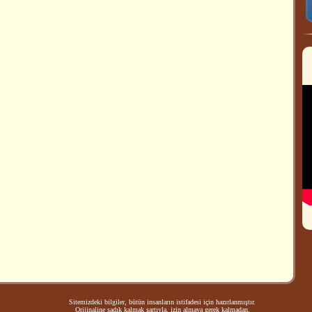
Sitemizdeki bilgiler, bütün insanların istifadesi için hazırlanmıştır.
Orijinaline sadık kalmak şartıyla, izin almaya gerek kalmadan,