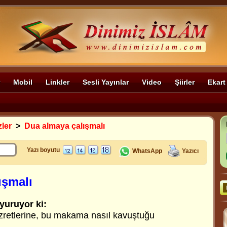
Mobil
Linkler
Sesli Yayınlar
Video
Şiirler
Ekart
zler
>
Dua almaya çalışmalı
Yazı boyutu
WhatsApp
Yazıcı
ışmalı
yuruyor ki:
zretlerine, bu makama nasıl kavuştuğu