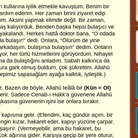
ın kullarına iyilik etmekle kavuştum. Benim bir
rdım ederim. Her zaman birini ziyaret edip
rım. Aksini yapmak elimde değil. Bir zaman,
aş kalıyorduk. Benden başka hepsi bulaşıcı ve
a yakalandı. Herkes hattâ doktor bana, “O odada
a bulaşır!” dedi. Onlara, “Ölürüm de yine
rkadaşım, bulaşırsa bulaşsın” dedim. Onların
or, her türlü hizmetlerini görüyordum. Nihayet
ana da bulaştığını anladım. Sabah kalkınca da
nura gark olmuş buldum, çok şükrettim. Allahü
hepimiz sapasağlam ayağa kalktık, iyileştik.)
z. Bazen de böyle, Allahü teâlâ bir
(Kün = Ol)
verir. Sadece Cenab-ı Hakk’a güvenene Allahü
kasına güvenenin işini ise onlara bırakır.
in kapısına gelir. (Efendim, kaç gündür açım, bir
ngin kızar, hakaret eder, kapıyı yüzüne çarpar.
şaşırır. (Vermeyebilir, ama bu hakaret, bu
ok ağırına gider. Karşıya geçip bir yere oturur,