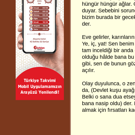
hüngür hüngür ağlar. 
duyar. Sebebini sorunc
bizim burada bir gece
der.
Eve gelirler, karınlar
Ye, iç, yat! Sen benim
tam inceldiği bir anda 
olduğu hâlde bana bu i
gibi, sen de bunun göz
açılır.
Olay duyulunca, o zen
da, (Devlet kuşu ayağı
Belki o sana dua etsey
bana nasip oldu) der.
almak için fırsatları k