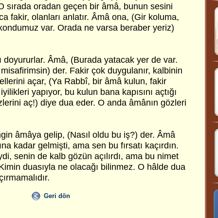
O sırada oradan geçen bir âmâ, bunun sesini
a fakir, olanları anlatır. Âmâ ona, (Gir koluma,
kondumuz var. Orada ne varsa beraber yeriz)
ını doyururlar. Âmâ, (Burada yatacak yer de var.
 misafirimsin) der. Fakir çok duygulanır, kalbinin
ellerini açar, (Ya Rabbî, bir âmâ kulun, fakir
yilikleri yapıyor, bu kulun bana kapısını açtığı
lerini aç!) diye dua eder. O anda âmânın gözleri
gin âmâya gelip, (Nasıl oldu bu iş?) der. Âmâ
na kadar gelmişti, ama sen bu fırsatı kaçırdın.
di, senin de kalb gözün açılırdı, ama bu nimet
 Kimin duasıyla ne olacağı bilinmez. O hâlde dua
açırmamalıdır.
Geri dön