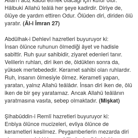
Hâlbuki Allahü teâlâ her şeye kadirdir. Diriye de,
ölüye de yardım ettiren Odur. Ölüden diri, diriden ölü
yaratır.
(Âl-i İmran 27)
Abdülhak-i Dehlevî hazretleri buyuruyor ki:
İnsan ölünce ruhunun ölmediği âyet ve hadisle
sabittir. Ruh şuur sahibidir, ziyaret edenleri tanır.
Velilerin ruhları, diri iken de, öldükten sonra da,
yüksek mertebededir. Keramet sahibi olan ruhlardır.
Ruh, insanın ölmesiyle ölmez. Kerameti yapan,
yaratan, yalnız Allahü teâlâdır. İnsan diri iken de, ölü
iken de bir şey yaratamaz. Ancak Allahü teâlânın
yaratmasına vasıta, sebep olmaktadır.
(Mişkat)
Şihabüddin-i Remlî hazretleri buyuruyor ki:
Enbiya ölünce mucizeleri, evliya ölünce de
kerametleri kesilmez. Peygamberlerin mezarda diri