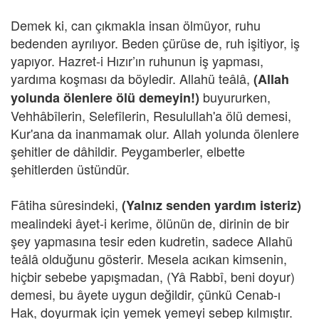
Demek ki, can çıkmakla insan ölmüyor, ruhu
bedenden ayrılıyor. Beden çürüse de, ruh işitiyor, iş
yapıyor. Hazret-i Hızır’ın ruhunun iş yapması,
yardıma koşması da böyledir. Allahü teâlâ,
(Allah
buyururken,
yolunda ölenlere ölü demeyin!)
Vehhâbîlerin, Selefîlerin, Resulullah'a ölü demesi,
Kur'ana da inanmamak olur. Allah yolunda ölenlere
şehitler de dâhildir. Peygamberler, elbette
şehitlerden üstündür.
Fâtiha sûresindeki,
(Yalnız senden yardım isteriz)
mealindeki âyet-i kerime, ölünün de, dirinin de bir
şey yapmasına tesir eden kudretin, sadece Allahü
teâlâ olduğunu gösterir. Mesela acıkan kimsenin,
hiçbir sebebe yapışmadan, (Yâ Rabbî, beni doyur)
demesi, bu âyete uygun değildir, çünkü Cenab-ı
Hak, doyurmak için yemek yemeyi sebep kılmıştır.