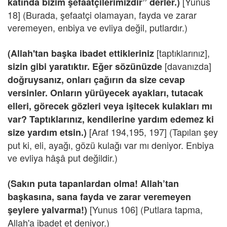
[Yunus
katında bizim şefaatçilerimizdir” derler.)
18] (Burada, şefaatçi olamayan, fayda ve zarar
veremeyen, enbiya ve evliya değil, putlardır.)
[taptıklarınız],
(Allah'tan başka ibadet ettikleriniz
[davanızda]
sizin gibi yaratıktır. Eğer sözünüzde
doğruysanız, onları çağırın da size cevap
versinler. Onların yürüyecek ayakları, tutacak
elleri, görecek gözleri veya işitecek kulakları mı
var? Taptıklarınız, kendilerine yardım edemez ki
[Araf 194,195, 197] (Tapılan şey
size yardım etsin.)
put ki, eli, ayağı, gözü kulağı var mı deniyor. Enbiya
ve evliya hâşâ put değildir.)
(Sakın puta tapanlardan olma! Allah’tan
başkasına, sana fayda ve zarar veremeyen
[Yunus 106] (Putlara tapma,
şeylere yalvarma!)
Allah'a ibadet et deniyor.)