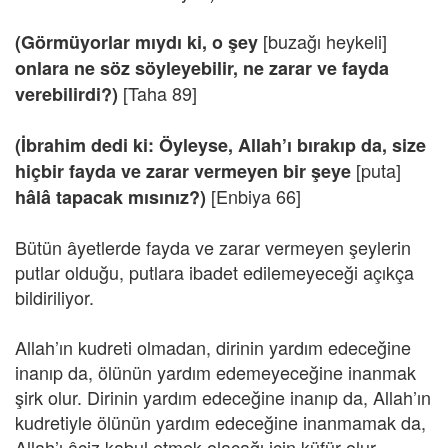
[buzağı heykeli]
(Görmüyorlar mıydı ki, o şey
onlara ne söz söyleyebilir, ne zarar ve fayda
[Taha 89]
verebilirdi?)
(İbrahim dedi ki: Öyleyse, Allah’ı bırakıp da, size
[puta]
hiçbir fayda ve zarar vermeyen bir şeye
[Enbiya 66]
hâlâ tapacak mısınız?)
Bütün âyetlerde fayda ve zarar vermeyen şeylerin
putlar olduğu, putlara ibadet edilemeyeceği açıkça
bildiriliyor.
Allah’ın kudreti olmadan, dirinin yardım edeceğine
inanıp da, ölünün yardım edemeyeceğine inanmak
şirk olur. Dirinin yardım edeceğine inanıp da, Allah’ın
kudretiyle ölünün yardım edeceğine inanmamak da,
Allah’ı âciz kabul etmek olacağı için küfür olur.