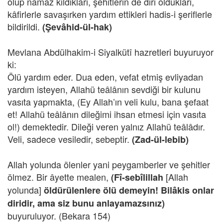
olup namaz kıldıkları, şehitlerin de diri oldukları,
kâfirlerle savaşırken yardım ettikleri hadis-i şeriflerle
bildirildi.
(Şevâhid-ül-hak)
Mevlana Abdülhakim-i Siyalkütî hazretleri buyuruyor
ki:
Ölü yardım eder. Dua eden, vefat etmiş evliyadan
yardım isteyen, Allahü teâlânın sevdiği bir kulunu
vasıta yapmakta, (Ey Allah’ın veli kulu, bana şefaat
et! Allahü teâlânın dileğimi ihsan etmesi için vasıta
ol!) demektedir. Dileği veren yalnız Allahü teâlâdır.
Veli, sadece vesiledir, sebeptir.
(Zad-ül-lebib)
Allah yolunda ölenler yani peygamberler ve şehitler
ölmez. Bir âyette mealen,
[Allah
(Fî-sebîlillah
yolunda]
öldürülenlere ölü demeyin! Bilâkis onlar
diridir, ama siz bunu anlayamazsınız)
buyuruluyor. (Bekara 154)