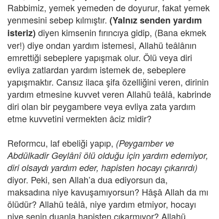
Rabbimiz, yemek yemeden de doyurur, fakat yemek
yenmesini sebep kılmıştır.
(Yalnız senden yardım
diyen kimsenin fırıncıya gidip, (Bana ekmek
isteriz)
ver!) diye ondan yardım istemesi, Allahü teâlânın
emrettiği sebeplere yapışmak olur. Ölü veya diri
evliya zatlardan yardım istemek de, sebeplere
yapışmaktır. Cansız ilaca şifa özelliğini veren, dirinin
yardım etmesine kuvvet veren Allahü teâlâ, kabrinde
diri olan bir peygambere veya evliya zata yardım
etme kuvvetini vermekten âciz midir?
Reformcu, laf ebeliği yapıp,
(Peygamber ve
Abdülkadir Geylânî ölü olduğu için yardım edemiyor,
diri olsaydı yardım eder, hapisten hocayı çıkarırdı)
diyor. Peki, sen Allah’a dua ediyorsun da,
maksadına niye kavuşamıyorsun? Hâşâ Allah da mı
ölüdür? Allahü teâlâ, niye yardım etmiyor, hocayı
niye senin duanla hapisten çıkarmıyor? Allahü