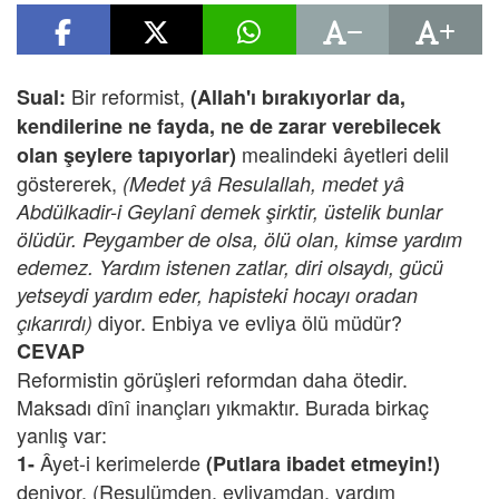
Bir reformist,
Sual:
(Allah'ı bırakıyorlar da,
kendilerine ne fayda, ne de zarar verebilecek
mealindeki âyetleri delil
olan şeylere tapıyorlar)
göstererek,
(Medet yâ Resulallah, medet yâ
Abdülkadir-i Geylanî demek şirktir, üstelik bunlar
ölüdür. Peygamber de olsa, ölü olan, kimse yardım
edemez. Yardım istenen zatlar, diri olsaydı, gücü
yetseydi yardım eder, hapisteki hocayı oradan
diyor. Enbiya ve evliya ölü müdür?
çıkarırdı)
CEVAP
Reformistin görüşleri reformdan daha ötedir.
Maksadı dînî inançları yıkmaktır. Burada birkaç
yanlış var:
Âyet-i kerimelerde
1-
(Putlara ibadet etmeyin!)
deniyor. (Resulümden, evliyamdan, yardım