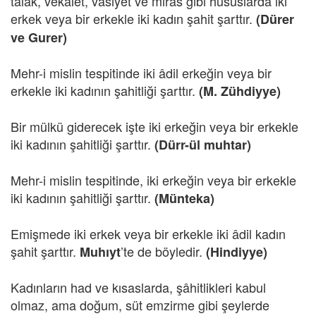
talâk, vekâlet, vasiyet ve miras gibi hususlarda iki
erkek veya bir erkekle iki kadın şahit şarttır.
(Dürer
ve Gurer)
Mehr-i mislin tespitinde iki âdil erkeğin veya bir
erkekle iki kadının şahitliği şarttır.
(M. Zühdiyye)
Bir mülkü giderecek işte iki erkeğin veya bir erkekle
iki kadının şahitliği şarttır.
(Dürr-ül muhtar)
Mehr-i mislin tespitinde, iki erkeğin veya bir erkekle
iki kadının şahitliği şarttır.
(Münteka)
Emişmede iki erkek veya bir erkekle iki âdil kadın
şahit şarttır.
’te de böyledir.
Muhıyt
(Hindiyye)
Kadınların had ve kısaslarda, şâhitlikleri kabul
olmaz, ama doğum, süt emzirme gibi şeylerde