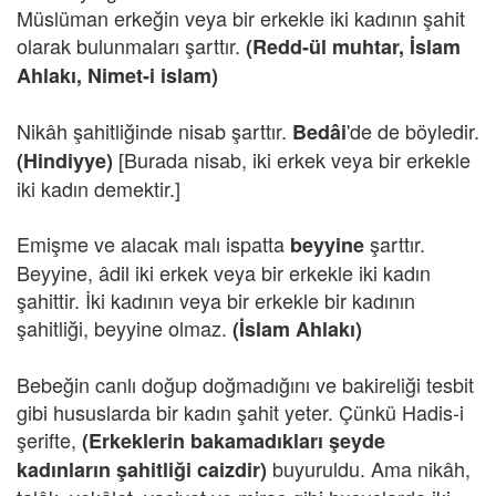
Müslüman erkeğin veya bir erkekle iki kadının şahit
olarak bulunmaları şarttır.
(Redd-ül muhtar, İslam
Ahlakı, Nimet-i islam)
Nikâh şahitliğinde nisab şarttır.
'de de böyledir.
Bedâi
[Burada nisab, iki erkek veya bir erkekle
(Hindiyye)
iki kadın demektir.]
Emişme ve alacak malı ispatta
şarttır.
beyyine
Beyyine, âdil iki erkek veya bir erkekle iki kadın
şahittir. İki kadının veya bir erkekle bir kadının
şahitliği, beyyine olmaz.
(İslam Ahlakı)
Bebeğin canlı doğup doğmadığını ve bakireliği tesbit
gibi hususlarda bir kadın şahit yeter. Çünkü Hadis-i
şerifte,
(Erkeklerin bakamadıkları şeyde
buyuruldu. Ama nikâh,
kadınların şahitliği caizdir)