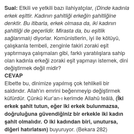
Etkili ve yetkili bazı ilahiyatçılar,
Sual:
(Dinde kadınla
erkek eşittir. Kadının şahitliği erkeğin şahitliğine
denktir. Bu itibarla, erkek olmasa da, iki kadının
şahitliği de geçerlidir. Mirasta da, bu eşitlik
diyorlar. Komünistlerin, iyi ile kötüyü,
sağlanmalı)
çalışkanla tembeli, zenginle fakiri zoraki eşit
yaptırmaya çalışmaları gibi, farklı yaratılışlara sahip
olan kadınla erkeği zoraki eşit yapmayı istemek, dini
değiştirmek değil midir?
CEVAP
Elbette bu, dinimize yapılmış çok tehlikeli bir
saldırıdır. Allah'ın emrini beğenmeyip değiştirmek
küfürdür. Çünkü Kur’an-ı kerimde Allahü teâlâ,
(İki
erkek şahit tutun, eğer iki erkek bulunmazsa,
doğruluğuna güvendiğiniz bir erkekle iki kadın
şahit olmalıdır. O iki kadından biri, unutursa,
buyuruyor. (Bekara 282)
diğeri hatırlatsın)