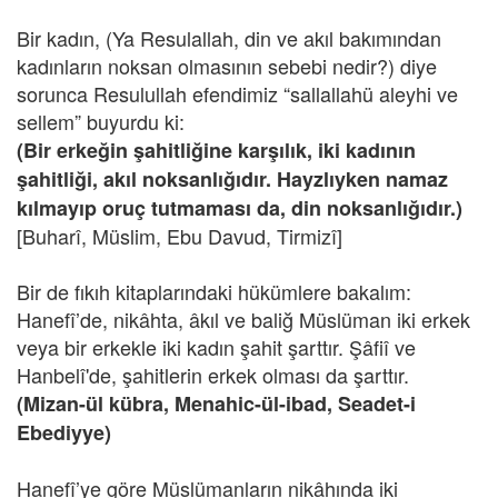
Bir kadın, (Ya Resulallah, din ve akıl bakımından
kadınların noksan olmasının sebebi nedir?) diye
sorunca Resulullah efendimiz “sallallahü aleyhi ve
sellem” buyurdu ki:
(Bir erkeğin şahitliğine karşılık, iki kadının
şahitliği, akıl noksanlığıdır. Hayzlıyken namaz
kılmayıp oruç tutmaması da, din noksanlığıdır.)
[Buharî, Müslim, Ebu Davud, Tirmizî]
Bir de fıkıh kitaplarındaki hükümlere bakalım:
Hanefî’de, nikâhta, âkıl ve baliğ Müslüman iki erkek
veya bir erkekle iki kadın şahit şarttır. Şâfiî ve
Hanbelî'de, şahitlerin erkek olması da şarttır.
(Mizan-ül kübra, Menahic-ül-ibad, Seadet-i
Ebediyye)
Hanefî’ye göre Müslümanların nikâhında iki