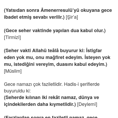
(Yatsıdan sonra Âmenerresulü’yü okuyana gece
[Şir’a]
ibadet etmiş sevabı verilir.)
(Gece seher vaktinde yapılan dua kabul olur.)
[Tirmizî]
(Seher vakti Allahü teâlâ buyurur ki: İstigfar
eden yok mu, onu mağfiret edeyim. İsteyen yok
mu, istediğini vereyim, duasını kabul edeyim.)
[Müslim]
Gece namazı çok faziletlidir. Hadis-i şeriflerde
buyuruldu ki:
(Seherde kılınan iki rekât namaz, dünya ve
[Deylemî]
içindekilerden daha kıymetlidir.)
(Farzlardan sonra en faziletli namaz, gece