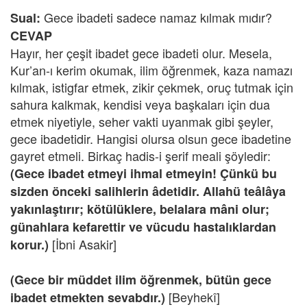
Gece ibadeti sadece namaz kılmak mıdır?
Sual:
CEVAP
Hayır, her çeşit ibadet gece ibadeti olur. Mesela,
Kur’an-ı kerim okumak, ilim öğrenmek, kaza namazı
kılmak, istigfar etmek, zikir çekmek, oruç tutmak için
sahura kalkmak, kendisi veya başkaları için dua
etmek niyetiyle, seher vakti uyanmak gibi şeyler,
gece ibadetidir. Hangisi olursa olsun gece ibadetine
gayret etmeli. Birkaç hadis-i şerif meali şöyledir:
(Gece ibadet etmeyi ihmal etmeyin! Çünkü bu
sizden önceki salihlerin âdetidir. Allahü teâlâya
yakınlaştırır; kötülüklere, belalara mâni olur;
günahlara kefarettir ve vücudu hastalıklardan
[İbni Asakir]
korur.)
(Gece bir müddet ilim öğrenmek, bütün gece
[Beyhekî]
ibadet etmekten sevabdır.)