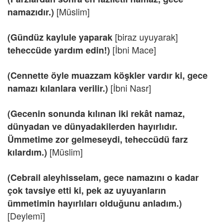
[Müslim]
namazıdır.)
[biraz uyuyarak]
(Gündüz kaylule yaparak
[İbni Mace]
teheccüde yardım edin!)
(Cennette öyle muazzam köşkler vardır ki, gece
[İbni Nasr]
namazı kılanlara verilir.)
(Gecenin sonunda kılınan iki rekât namaz,
dünyadan ve dünyadakilerden hayırlıdır.
Ümmetime zor gelmeseydi, teheccüdü farz
[Müslim]
kılardım.)
(Cebrail aleyhisselam, gece namazını o kadar
çok tavsiye etti ki, pek az uyuyanların
ümmetimin hayırlıları olduğunu anladım.)
[Deylemî]