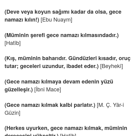
(Deve veya koyun sağımı kadar da olsa, gece
[Ebu Nuaym]
namazı kılın!)
(Müminin şerefi gece namazı kılmasındadır.)
[Hatîb]
(Kış, müminin baharıdır. Gündüzleri kısadır, oruç
[Beyhekî]
tutar; geceleri uzundur, ibadet eder.)
(Gece namazı kılmaya devam edenin yüzü
[İbni Mace]
güzelleşir.)
[M. Ç. Yâr-i
(Gece namazı kılmak kalbi parlatır.)
Güzin]
(Herkes uyurken, gece namazı kılmak, müminin
[Hatîb]
derecesini yükseltir.)