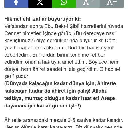
Hikmet ehli zatlar buyuruyor ki:
Vefatından sonra Ebu Bekr-i Şiblî hazretlerini rüyada
Cennet nimetleri içinde görüp, (Bu dereceye nasıl
kavuştunuz?) diye sorduklarında buyurur ki: Dört
yüz hocadan ders okudum. Dört bin hadis-i şerif
ezberledim. Bunlardan birini kendime rehber
edindim, onunla hakkıyla amel ettim. Böylece hem
dünya, hem âhiret saadetini ele geçirdim. O hadis-i
şerif şudur:
(Dünyada kalacağın kadar dünya için, âhirette
kalacağın kadar da âhiret için çalış!
Allahü
teâlâya, muhtaç olduğun kadar itaat et! Ateşe
dayanacağın kadar günah işle!)
Âhiretle aramızdaki mesafe 3-5 saniye kadar kısadır.
Her an ölümle karşı karşıyayız. Biz dünyalık peşinde