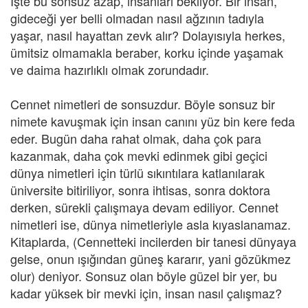
İşte bu sonsuz azap, insanları bekliyor. Bir insan,
gideceği yer belli olmadan nasıl ağzının tadıyla
yaşar, nasıl hayattan zevk alır? Dolayısıyla herkes,
ümitsiz olmamakla beraber, korku içinde yaşamak
ve daima hazırlıklı olmak zorundadır.
Cennet nimetleri de sonsuzdur. Böyle sonsuz bir
nimete kavuşmak için insan canını yüz bin kere feda
eder. Bugün daha rahat olmak, daha çok para
kazanmak, daha çok mevki edinmek gibi geçici
dünya nimetleri için türlü sıkıntılara katlanılarak
üniversite bitiriliyor, sonra ihtisas, sonra doktora
derken, sürekli çalışmaya devam ediliyor. Cennet
nimetleri ise, dünya nimetleriyle asla kıyaslanamaz.
Kitaplarda, (Cennetteki incilerden bir tanesi dünyaya
gelse, onun ışığından güneş kararır, yani gözükmez
olur) deniyor. Sonsuz olan böyle güzel bir yer, bu
kadar yüksek bir mevki için, insan nasıl çalışmaz?