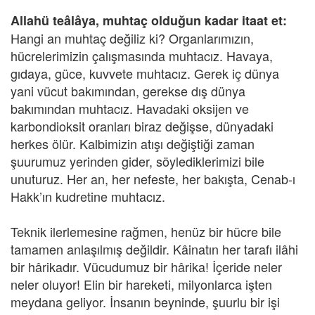
Allahü teâlâya, muhtaç olduğun kadar itaat et:
Hangi an muhtaç değiliz ki? Organlarımızın,
hücrelerimizin çalışmasında muhtacız. Havaya,
gıdaya, güce, kuvvete muhtacız. Gerek iç dünya
yani vücut bakımından, gerekse dış dünya
bakımından muhtacız. Havadaki oksijen ve
karbondioksit oranları biraz değişse, dünyadaki
herkes ölür. Kalbimizin atışı değiştiği zaman
şuurumuz yerinden gider, söylediklerimizi bile
unuturuz. Her an, her nefeste, her bakışta, Cenab-ı
Hakk’ın kudretine muhtacız.
Teknik ilerlemesine rağmen, henüz bir hücre bile
tamamen anlaşılmış değildir. Kâinatın her tarafı ilâhi
bir hârikadır. Vücudumuz bir hârika! İçeride neler
neler oluyor! Elin bir hareketi, milyonlarca işten
meydana geliyor. İnsanın beyninde, şuurlu bir işi