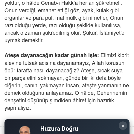
yoktur, o hâlde Cenab-ı Hakk’a her an şükretmeli.
Onun verdiği, emanet ettiği göz, ayak, kulak gibi
organlar ve para pul, mal mülk gibi nimetler, Onun
razı olduğu yerde, razı olduğu şekilde kullanılırsa,
ancak o zaman şükredilmiş olur. Şükür, İslâmiyet'e
uymak demektir.
Elimizi kibrit
Ateşe dayanacağın kadar günah işle:
alevine tutsak acısına dayanamayız, Allah korusun
öbür tarafta nasıl dayanacağız? Ateşe, sıcak suya
bir parça elini sokmayan, günde bir iki defa böyle
ciğerini, canını yakmayan insan, ateşte yanmanın ne
demek olduğunu anlayamaz. O hâlde, Cehennemin
dehşetini düşünüp şimdiden âhiret için hazırlık
yapmalıyız.
×
Huzura Doğru