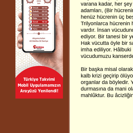
varana kadar, her şey n
adamları, (Bir hücrenin
henüz hücrenin üç beş 
Trilyonlarca hücrenin
vardır. İnsan vücudun
ediyor. Bir tanesi bir
Hak vücutta öyle bir 
imha ediliyor. Hâlbuki
vücudumuzu kanserde
Bir başka misal olarak
kalb krizi geçirip ölü
organlar da böyledir.
durmasına da mani ola
mahlûktur. Bu âcizliğin