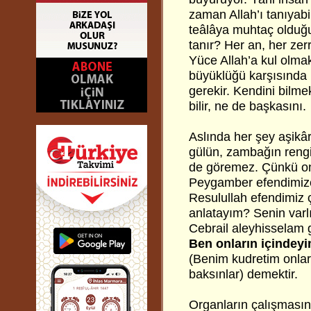
zaman Allah’ı tanıyabil
teâlâya muhtaç olduğu
tanır? Her an, her zer
Yüce Allah’a kul olm
büyüklüğü karşısında 
gerekir. Kendini bilme
bilir, ne de başkasını.
Aslında her şey aşikâr
gülün, zambağın rengi
de göremez. Çünkü ona
Peygamber efendimize, 
Resulullah efendimiz ç
anlatayım? Senin varl
Cebrail aleyhisselam 
Ben onların içindey
(Benim kudretim onları
baksınlar) demektir.
Organların çalışmasın