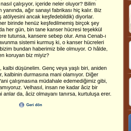
asıl çalışıyor, içeride neler oluyor? Bilim
 yanında, ağır sanayi fabrikası hiç kalır. Biz
atölyesini ancak keşfedebildik) diyorlar.
 her birinde henüz keşfedilmemiş birçok şey
da her gün, bin tane kanser hücresi teşekkül
 yere tutunsa, kansere sebep olur. Ama Cenab-ı
savunma sistemi kurmuş ki, o kanser hücreleri
 bizim bundan haberimiz bile olmuyor. O hâlde,
n koruyan biz miyiz?
, kalbi düşünelim. Genç veya yaşlı biri, aniden
yor, kalbinin durmasına mani olamıyor. Diğer
 Yani çalışmasına müdahale edemediğimiz gibi,
mıyoruz. Velhasıl, insan ne kadar âciz bir
i anlar da, âciz olmayanı tanırsa, kurtuluşa erer.
Geri dön