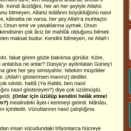
ir. Kendi âcizliğini, her an her şeyiyle Allahü
nu bilmeyen, Allahü teâlânın büyüklüğünü nasıl
re, kâinatta ne varsa, her şey Allah’a muhtaçtır.
ak, Onun emir ve yasaklarına uymak, Onun
kendisinin çok âciz bir mahlûk olduğunu bilmek
kten maksat budur. Kendini bilmeyen, ne Allah’ı
dır, fakat gören gözle bakılırsa görülür. Köre,
 anlatılsa ne anlar? Dünya’yı aydınlatan Güneş’i
 göre her şey simsiyahtır. Nitekim müşrikler
(Allah’ı gösterirsen inanırız) dediler.
ok sıkıldı, hattâ (Ya Rabbi, ben nasıl
ığını nasıl göstereyim?) diye çok üzülmüştü.
geldi.
(Onlar için üzülüp kendini helâk etme!
im?)
mealindeki âyet-i kerimeyi getirdi. Mânâsı,
n içindedir. Vücutlarının nasıl çalıştığına
dan insan vücudundaki trilyonlarca hücreye