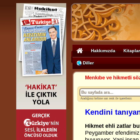
Hakkımızda
Kitaplar
Diller
Menkıbe ve hikmetli sö
Aradığınız kelime sarı renk ile işaretlenir.
Kendini tanıyan
Hikmet ehli zatlar bu
Peygamber efendimiz
buyuruyor.
Yani
insan