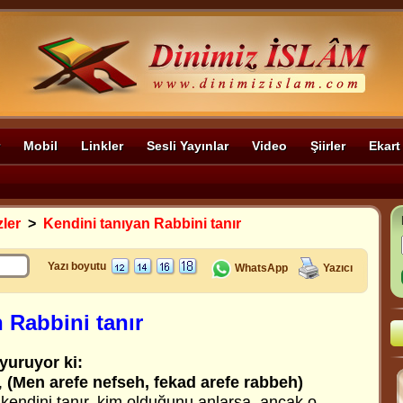
Mobil
Linkler
Sesli Yayınlar
Video
Şiirler
Ekart
zler
>
Kendini tanıyan Rabbini tanır
Yazı boyutu
WhatsApp
Yazıcı
 Rabbini tanır
yuruyor ki:
,
(Men arefe nefseh, fekad arefe rabbeh)
 kendini tanır, kim olduğunu anlarsa, ancak o