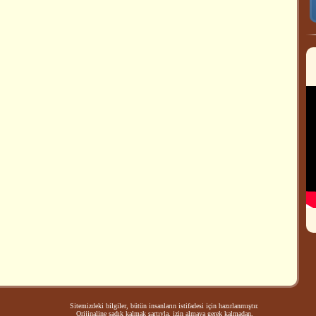
Sitemizdeki bilgiler, bütün insanların istifadesi için hazırlanmıştır.
Orijinaline sadık kalmak şartıyla, izin almaya gerek kalmadan,