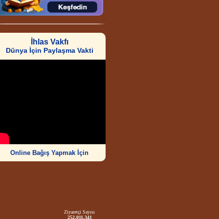
İhlas Vakfı
Dünya İçin Paylaşma Vakti
Online Bağış Yapmak İçin
Ziyaretçi Sayısı
252.011.341