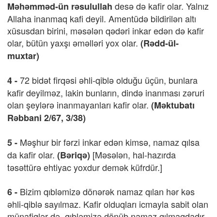
desə də kafir olar. Yalnız
Məhəmməd-ün rəsulullah
Allaha inanmaq kafi deyil. Amentüdə bildirilən altı
xüsusdan birini, məsələn qədəri inkar edən də kafir
olar, bütün yaxşı əməlləri yox olar.
(Rədd-ül-
muxtar)
72 bidət firqəsi əhli-qiblə olduğu üçün, bunlara
4 -
kafir deyilməz, lakin bunların, dində inanması zəruri
olan şeylərə inanmayanları kafir olar.
(Məktubatı
Rəbbani 2/67, 3/38)
Məşhur bir fərzi inkar edən kimsə, namaz qılsa
5 -
da kafir olar.
[Məsələn, hal-hazırda
(Bəriqə)
təsəttürə ehtiyac yoxdur demək küfrdür.]
Bizim qıbləmizə dönərək namaz qılan hər kəs
6 -
əhli-qiblə sayılmaz. Kafir olduqları icmayla sabit olan
münafiqlər də, qıbləmizə dönüb namaz qılmaqdadır.