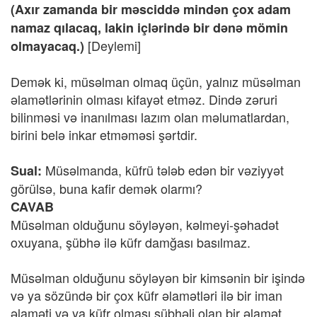
(Axır zamanda bir məsciddə mindən çox adam
namaz qılacaq, lakin içlərində bir dənə mömin
[Deylemi]
olmayacaq.)
Demək ki, müsəlman olmaq üçün, yalnız müsəlman
əlamətlərinin olması kifayət etməz. Dində zəruri
bilinməsi və inanılması lazım olan məlumatlardan,
birini belə inkar etməməsi şərtdir.
Müsəlmanda, küfrü tələb edən bir vəziyyət
Sual:
görülsə, buna kafir demək olarmı?
CAVAB
Müsəlman olduğunu söyləyən, kəlmeyi-şəhadət
oxuyana, şübhə ilə küfr damğası basılmaz.
Müsəlman olduğunu söyləyən bir kimsənin bir işində
və ya sözündə bir çox küfr əlamətləri ilə bir iman
əlaməti və ya küfr olması şübhəli olan bir əlamət