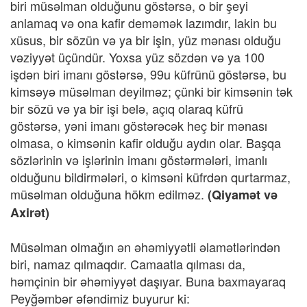
biri müsəlman olduğunu göstərsə, o bir şeyi
anlamaq və ona kafir deməmək lazımdır, lakin bu
xüsus, bir sözün və ya bir işin, yüz mənası olduğu
vəziyyət üçündür. Yoxsa yüz sözdən və ya 100
işdən biri imanı göstərsə, 99u küfrünü göstərsə, bu
kimsəyə müsəlman deyilməz; çünki bir kimsənin tək
bir sözü və ya bir işi belə, açıq olaraq küfrü
göstərsə, yəni imanı göstərəcək heç bir mənası
olmasa, o kimsənin kafir olduğu aydın olar. Başqa
sözlərinin və işlərinin imanı göstərmələri, imanlı
olduğunu bildirmələri, o kimsəni küfrdən qurtarmaz,
müsəlman olduğuna hökm edilməz.
(Qiyamət və
Axirət)
Müsəlman olmağın ən əhəmiyyətli əlamətlərindən
biri, namaz qılmaqdır. Camaatla qılması da,
həmçinin bir əhəmiyyət daşıyar. Buna baxmayaraq
Peyğəmbər əfəndimiz buyurur ki: