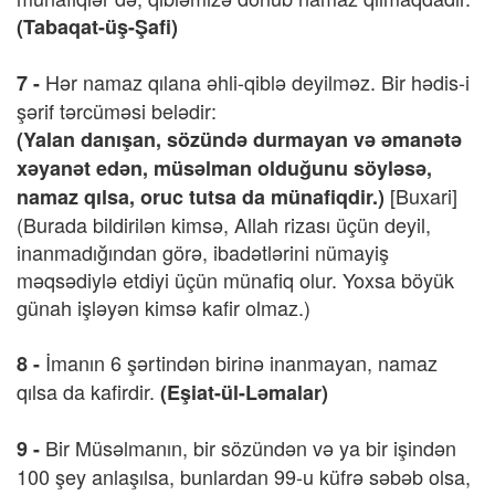
(Tabaqat-üş-Şafi)
Hər namaz qılana əhli-qiblə deyilməz. Bir hədis-i
7 -
şərif tərcüməsi belədir:
(Yalan danışan, sözündə durmayan və əmanətə
xəyanət edən, müsəlman olduğunu söyləsə,
[Buxari]
namaz qılsa, oruc tutsa da münafiqdir.)
(Burada bildirilən kimsə, Allah rizası üçün deyil,
inanmadığından görə, ibadətlərini nümayiş
məqsədiylə etdiyi üçün münafiq olur. Yoxsa böyük
günah işləyən kimsə kafir olmaz.)
İmanın 6 şərtindən birinə inanmayan, namaz
8 -
qılsa da kafirdir.
(Eşiat-ül-Ləmalar)
Bir Müsəlmanın, bir sözündən və ya bir işindən
9 -
100 şey anlaşılsa, bunlardan 99-u küfrə səbəb olsa,