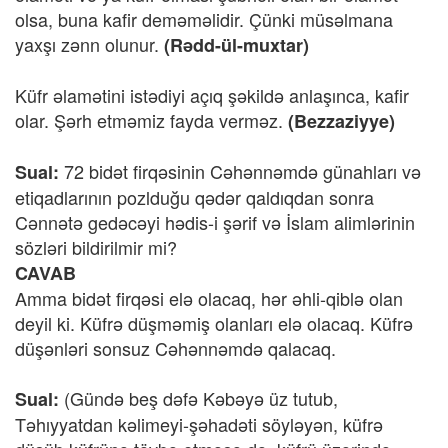
olsa, buna kafir deməməlidir. Çünki müsəlmana
yaxşı zənn olunur.
(Rədd-ül-muxtar)
Küfr əlamətini istədiyi açıq şəkildə anlaşınca, kafir
olar. Şərh etməmiz fayda verməz.
(Bezzaziyye)
72 bidət firqəsinin Cəhənnəmdə günahları və
Sual:
etiqadlarının pozlduğu qədər qaldıqdan sonra
Cənnətə gedəcəyi hədis-i şərif və İslam alimlərinin
sözləri bildirilmir mi?
CAVAB
Amma bidət firqəsi elə olacaq, hər əhli-qiblə olan
deyil ki. Küfrə düşməmiş olanları elə olacaq. Küfrə
düşənləri sonsuz Cəhənnəmdə qalacaq.
(Gündə beş dəfə Kəbəyə üz tutub,
Sual:
Təhıyyatdan kəlimeyi-şəhadəti söyləyən, küfrə