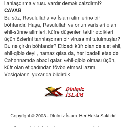
ilahlaşdırma virusu vardır demək caizdirmi?
CAVAB
Bu söz, Rəsulullaha və İslam alimlərinə bir
böhtandır. Haşa, Rəsulullah və onun varisləri olan
əhli-sünnə alimləri, küfrə düşənləri təkfir etdikləri
üçün özlərini tanrılaşdıran bir virusa mi tutulmuşlar?
Bu nə çirkin böhtandır? Etiqadı küfr olan dəlalət əhli,
əhli-qiblə deyil, namaz qılsa da, hər ibadəti etsə də
Cəhənnəmdə əbədi qalar. Əhli-qiblə olması üçün,
küfr olan etiqadından tövbə etməsi lazım.
Vəsiqələrını yuxarıda bildirdik.
Copyright © 2008 - Dinimiz İslam. Her Hakkı Saklıdır.