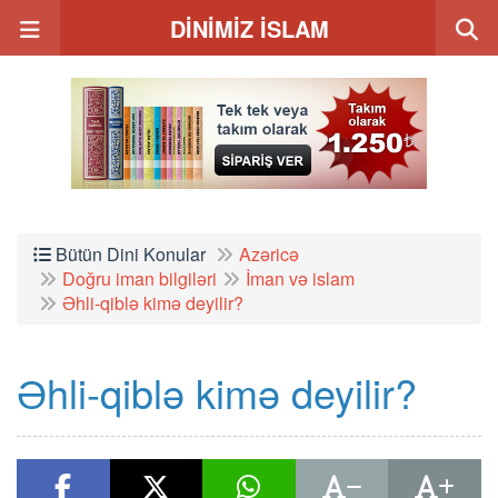
DİNİMİZ İSLAM
Bütün Dini Konular
Azəricə
Doğru iman bilgiləri
İman və islam
Əhli-qiblə kimə deyilir?
Əhli-qiblə kimə deyilir?