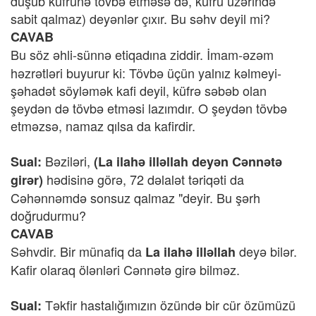
düşüb küfrünə tövbə etməsə də, küfrü üzərində
sabit qalmaz) deyənlər çıxır. Bu səhv deyil mi?
CAVAB
Bu söz əhli-sünnə etiqadına ziddir.
İmam-əzəm
həzrətləri buyurur ki: Tövbə üçün yalnız kəlmeyi-
şəhadət söyləmək kafi deyil, küfrə səbəb olan
şeydən də tövbə etməsi lazımdır. O şeydən tövbə
etməzsə, namaz qılsa da kafirdir.
Bəziləri,
Sual:
(La ilahə illəllah deyən Cənnətə
hədisinə görə, 72 dəlalət təriqəti da
girər)
Cəhənnəmdə sonsuz qalmaz "deyir. Bu şərh
doğrudurmu?
CAVAB
Səhvdir. Bir münafiq da
deyə bilər.
La ilahə illəllah
Kafir olaraq ölənləri Cənnətə girə bilməz.
Təkfir hastalığımızın özündə bir cür özümüzü
Sual: