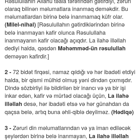
Rəsulullahın Allahu təala tərəfindən gətirdiyi, zəruri
olaraq bilinən məlumatlara inanmaq deməkdir. Bu
məlumatlardan birinə belə inanmamaq küfr olar.
[Rəsulullahın gətirdiklərindən birinə
(Milel-nihal)
belə inanmayan kafir olunca Rəsulullaha
inanmayanın kafir olacağı açıqdır. La ilahə illəllah
dediyi halda, qəsdən
Məhəmməd-ün rəsulullah
deməyən kafirdir.]
72 bidət firqəsi, namaz qıldığı və hər ibadəti etdiyi
2 -
halda, bir qismi mülhid olmuş yəni dindən çıxmışdır.
Dində sözbirliyi ilə bildirilən bir inancı və ya bir işi
inkar edən, kafir və mürtəd olacağı üçün,
La ilahə
desə, hər ibadəti etsə və hər günahdan da
illəllah
qaçsa belə, artıq buna əhli-qiblə deyilməz.
(Hədiqə)
Zəruri din məlumatlarından və ya iman ediləcək
3 -
şeylərdən birinə belə inanmayan,
La ilahə illəllah