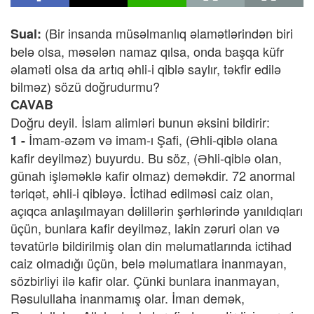
(Bir insanda müsəlmanlıq əlamətlərindən biri
Sual:
belə olsa, məsələn namaz qılsa, onda başqa küfr
əlaməti olsa da artıq əhli-i qiblə saylır, təkfir edilə
bilməz) sözü doğrudurmu?
CAVAB
Doğru deyil. İslam alimləri bunun əksini bildirir:
İmam-əzəm və imam-ı Şafi, (Əhli-qiblə olana
1 -
kafir deyilməz) buyurdu. Bu söz, (Əhli-qiblə olan,
günah işləməklə kafir olmaz) deməkdir. 72 anormal
təriqət, əhli-i qibləyə. İctihad edilməsi caiz olan,
açıqca anlaşılmayan dəlillərin şərhlərində yanıldıqları
üçün, bunlara kafir deyilməz, lakin zəruri olan və
təvatürlə bildirilmiş olan din məlumatlarında ictihad
caiz olmadığı üçün, belə məlumatlara inanmayan,
sözbirliyi ilə kafir olar. Çünki bunlara inanmayan,
Rəsulullaha inanmamış olar. İman demək,