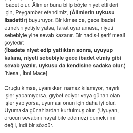
ibadet olur. Âlimler bunu bilip böyle niyet ettikleri
için, Peygamber efendimiz,
(Âlimlerin uykusu
buyuruyor. Bir kimse de, gece ibadet
ibadettir)
etmek niyetiyle yatsa, fakat uyanamasa, niyeti
sebebiyle yine sevab kazanır. Bir hadis-i şerif meali
şöyledir:
(İbadete niyet edip yattıktan sonra, uyuyup
kalana, niyeti sebebiyle gece ibadet etmiş gibi
sevab yazılır, uykusu da kendisine sadaka olur.)
[Nesai, İbni Mace]
Oruçlu kimse, uyanıkken namaz kılamıyor, hayırlı
işler yapamıyorsa, gıybet ediyor veya günah olan
işler yapıyorsa, uyuması onun için daha iyi olur.
Uyumakla günahlardan kurtulmuş olur. (Uyuyan,
orucun sevabını hayâl bile edemez) demek ilmî
değil, indî bir sözdür.