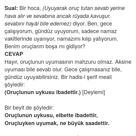
Bir hoca,
Sual:
(Uyuyarak oruç tutan sevab yerine
hava alır ve sevabına ancak rüyada kavuşur,
diyor. Ben, gece
sevabını hayâl bile edemez)
çalışıyorum, gündüz uyuyorum, sadece namaz
vakitlerinde uyanıyor, namazımı kılıp yatıyorum.
Benim oruçlarım boşa mı gidiyor?
CEVAP
Hayır, oruçlunun uyumasının mahzuru olmaz. Aksine
uyuması bile sevab olur. Gece çalışmasanız bile,
gündüz uyuyabilirsiniz. Bir hadis-i şerif meali
şöyledir:
[Deylemi]
(Oruçlunun uykusu ibadettir.)
Bir beyit de şöyledir:
Oruçlunun uykusu, elbette ibadettir,
Oruçluyken uyumak, ne büyük saadettir.