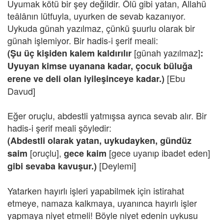
Uyumak kötü bir şey değildir. Ölü gibi yatan, Allahü
teâlânın lütfuyla, uyurken de sevab kazanıyor.
Uykuda günah yazılmaz, çünkü şuurlu olarak bir
günah işlemiyor. Bir hadis-i şerif meali:
[günah yazılmaz]
(Şu üç kişiden kalem kaldırılır
:
Uyuyan kimse uyanana kadar, çocuk büluğa
[Ebu
erene ve deli olan iyileşinceye kadar.)
Davud]
Eğer oruçlu, abdestli yatmışsa ayrıca sevab alır. Bir
hadis-i şerif meali şöyledir:
(Abdestli olarak yatan, uykudayken, gündüz
[oruçlu],
[gece uyanıp ibadet eden]
saim
gece kaim
[Deylemi]
gibi sevaba kavuşur.)
Yatarken hayırlı işleri yapabilmek için istirahat
etmeye, namaza kalkmaya, uyanınca hayırlı işler
yapmaya niyet etmeli! Böyle niyet edenin uykusu