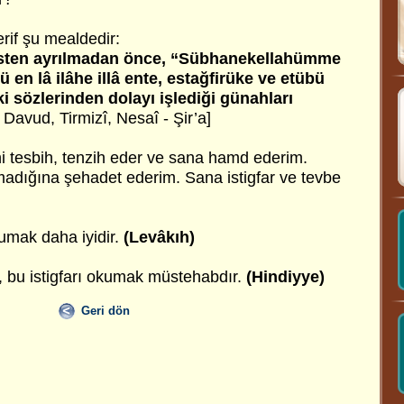
rif şu mealdedir:
listen ayrılmadan önce, “Sübhanekellahümme
en lâ ilâhe illâ ente, estağfirüke ve etübü
i sözlerinden dolayı işlediği günahları
Davud, Tirmizî, Nesaî - Şir’a]
ni tesbih, tenzih eder ve sana hamd ederim.
adığına şehadet ederim. Sana istigfar ve tevbe
kumak daha iyidir.
(Levâkıh)
, bu istigfarı okumak müstehabdır.
(Hindiyye)
Geri dön