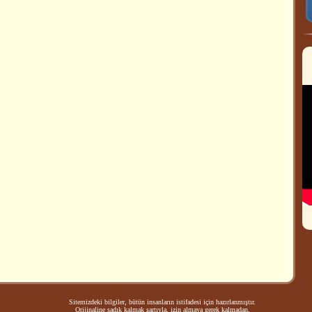
Sitemizdeki bilgiler, bütün insanların istifadesi için hazırlanmıştır.
Orijinaline sadık kalmak şartıyla, izin almaya gerek kalmadan,