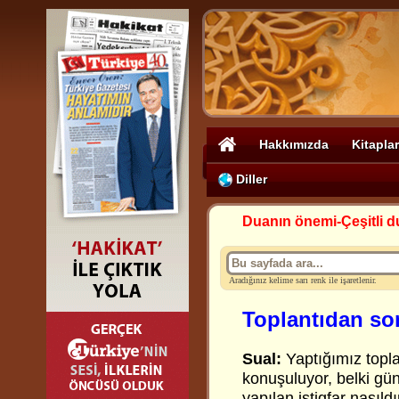
Hakkımızda
Kitaplar
Diller
Duanın önemi-Çeşitli d
Aradığınız kelime sarı renk ile işaretlenir.
Toplantıdan so
Sual:
Yaptığımız topla
konuşuluyor, belki güna
yapılan istigfar nasıldı