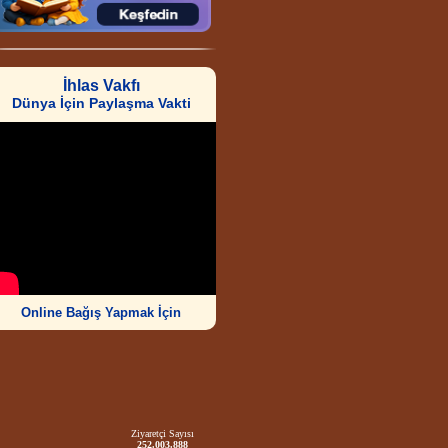
İhlas Vakfı
Dünya İçin Paylaşma Vakti
Online Bağış Yapmak İçin
Ziyaretçi Sayısı
252.003.888