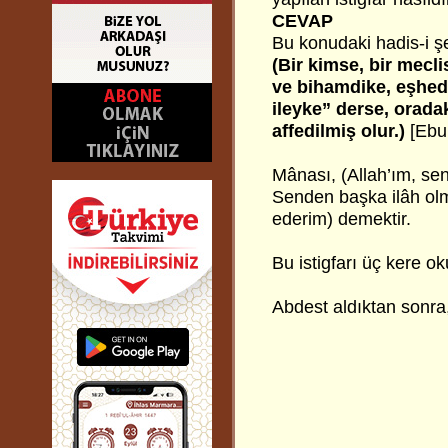
CEVAP
Bu konudaki hadis-i şe
(Bir kimse, bir mec
ve bihamdike, eşhedü 
ileyke” derse, oradak
affedilmiş olur.)
[Ebu 
Mânası, (Allah’ım, se
Senden başka ilâh olm
ederim) demektir.
Bu istigfarı üç kere o
Abdest aldıktan sonra