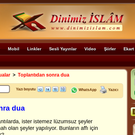
Mobil
Linkler
Sesli Yayınlar
Video
Şiirler
Ekart
ualar
>
Toplantıdan sonra dua
Yazı boyutu
WhatsApp
Yazıcı
nra dua
ntılarda, ister istemez lüzumsuz şeyler
h olan şeyler yapılıyor. Bunların affı için
r?