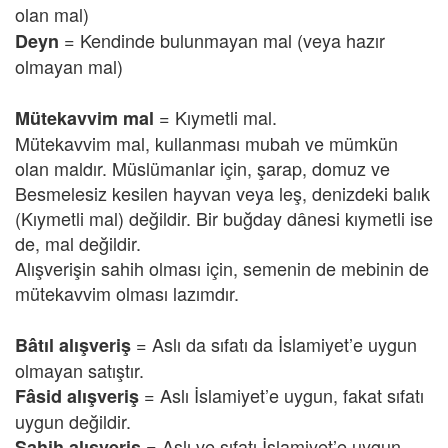
olan mal)
=
Kendinde bulunmayan mal (veya hazır
Deyn
olmayan mal)
=
Kıymetli mal.
Mütekavvim mal
Mütekavvim mal, kullanması mubah ve mümkün
olan maldır. Müslümanlar için, şarap, domuz ve
Besmelesiz kesilen hayvan veya leş, denizdeki balık
(Kıymetli mal) değildir. Bir buğday dânesi kıymetli ise
de, mal değildir.
Alışverişin sahih olması için, semenin de mebinin de
mütekavvim olması lazımdır.
= Aslı da sıfatı da İslamiyet’e uygun
Bâtıl alışveriş
olmayan satıştır.
= Aslı İslamiyet’e uygun, fakat sıfatı
Fâsid alışveriş
uygun değildir.
= Aslı ve sıfatı İslamiyet’e uygun
Sahih alışveriş