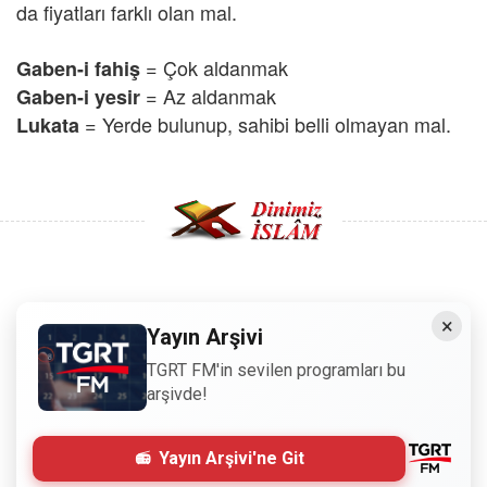
da fiyatları farklı olan mal.
= Çok aldanmak
Gaben-i fahiş
= Az aldanmak
Gaben-i yesir
=
Yerde bulunup, sahibi belli olmayan mal.
Lukata
Copyright © 2008 - Dinimiz İslam. Her Hakkı Saklıdır.
×
Yayın Arşivi
Sitemizdeki bilgiler, bütün insanların istifadesi için
TGRT FM'in sevilen programları bu
hazırlanmıştır. Orijinaline sadık kalmak şartıyla, izin
arşivde!
almaya gerek kalmadan, herkes istediği gibi alıp istifade
edebilir.
Yayın Arşivi'ne Git