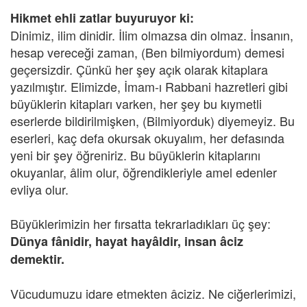
Hikmet ehli zatlar buyuruyor ki:
Dinimiz, ilim dinidir. İlim olmazsa din olmaz. İnsanın,
hesap vereceği zaman, (Ben bilmiyordum) demesi
geçersizdir. Çünkü her şey açık olarak kitaplara
yazılmıştır. Elimizde, İmam-ı Rabbani hazretleri gibi
büyüklerin kitapları varken, her şey bu kıymetli
eserlerde bildirilmişken, (Bilmiyorduk) diyemeyiz. Bu
eserleri, kaç defa okursak okuyalım, her defasında
yeni bir şey öğreniriz. Bu büyüklerin kitaplarını
okuyanlar, âlim olur, öğrendikleriyle amel edenler
evliya olur.
Büyüklerimizin her fırsatta tekrarladıkları üç şey:
Dünya fânidir, hayat hayâldir, insan âciz
demektir.
Vücudumuzu idare etmekten âciziz. Ne ciğerlerimizi,