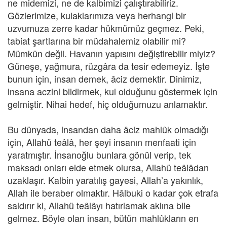
ne midemizi, ne de kalbimizi çalıştırabiliriz.
Gözlerimize, kulaklarımıza veya herhangi bir
uzvumuza zerre kadar hükmümüz geçmez. Peki,
tabiat şartlarına bir müdahalemiz olabilir mi?
Mümkün değil. Havanın yapısını değiştirebilir miyiz?
Güneşe, yağmura, rüzgâra da tesir edemeyiz. İşte
bunun için, insan demek, âciz demektir. Dinimiz,
insana aczini bildirmek, kul olduğunu göstermek için
gelmiştir. Nihai hedef, hiç olduğumuzu anlamaktır.
Bu dünyada, insandan daha âciz mahlûk olmadığı
için, Allahü teâlâ, her şeyi insanın menfaati için
yaratmıştır. İnsanoğlu bunlara gönül verip, tek
maksadı onları elde etmek olursa, Allahü teâlâdan
uzaklaşır. Kalbin yaratılış gayesi, Allah’a yakınlık,
Allah ile beraber olmaktır. Hâlbuki o kadar çok etrafa
saldırır ki, Allahü teâlâyı hatırlamak aklına bile
gelmez. Böyle olan insan, bütün mahlûkların en