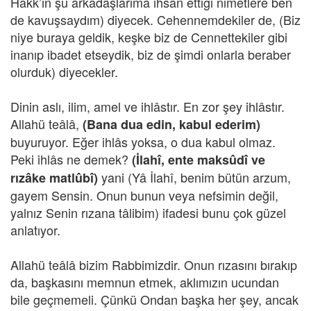
Hakk’ın şu arkadaşlarıma ihsan ettiği nimetlere ben
de kavuşsaydım) diyecek. Cehennemdekiler de, (Biz
niye buraya geldik, keşke biz de Cennettekiler gibi
inanıp ibadet etseydik, biz de şimdi onlarla beraber
olurduk) diyecekler.
Dinin aslı, ilim, amel ve ihlâstır. En zor şey ihlâstır.
Allahü teâlâ,
(Bana dua edin, kabul ederim)
buyuruyor. Eğer ihlâs yoksa, o dua kabul olmaz.
Peki ihlâs ne demek?
(İlahî, ente maksûdî ve
yani (Yâ İlahî, benim bütün arzum,
rızâke matlûbî)
gayem Sensin. Onun bunun veya nefsimin değil,
yalnız Senin rızana tâlibim) ifadesi bunu çok güzel
anlatıyor.
Allahü teâlâ bizim Rabbimizdir. Onun rızasını bırakıp
da, başkasını memnun etmek, aklımızın ucundan
bile geçmemeli. Çünkü Ondan başka her şey, ancak