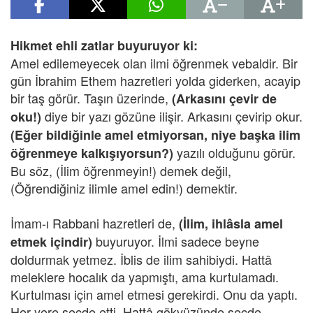
Hikmet ehli zatlar buyuruyor ki:
Amel edilemeyecek olan ilmi öğrenmek vebaldir. Bir
gün İbrahim Ethem hazretleri yolda giderken, acayip
bir taş görür. Taşın üzerinde,
(Arkasını çevir de
diye bir yazı gözüne ilişir.
Arkasını çevirip okur.
oku!)
(Eğer bildiğinle amel etmiyorsan, niye başka ilim
yazılı olduğunu görür.
öğrenmeye kalkışıyorsun?)
Bu söz, (İlim öğrenmeyin!) demek değil,
(Öğrendiğiniz ilimle amel edin!) demektir.
İmam-ı Rabbani hazretleri de,
(İlim, ihlâsla amel
buyuruyor. İlmi sadece beyne
etmek içindir)
doldurmak yetmez. İblis de ilim sahibiydi. Hattâ
meleklere hocalık da yapmıştı, ama kurtulamadı.
Kurtulması için amel etmesi gerekirdi. Onu da yaptı.
Her yere secde etti. Hattâ gökyüzünde secde