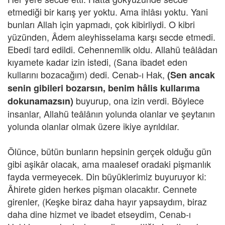
etmediği bir karış yer yoktu. Ama ihlâsı yoktu. Yani
bunları Allah için yapmadı, çok kibirliydi. O kibri
yüzünden, Âdem aleyhisselama karşı secde etmedi.
Ebedî tard edildi. Cehennemlik oldu. Allahü teâlâdan
kıyamete kadar izin istedi, (Sana ibadet eden
kullarını bozacağım) dedi. Cenab-ı Hak,
(Sen ancak
senin gibileri bozarsın, benim hâlis kullarıma
buyurup, ona izin verdi.
Böylece
dokunamazsın)
insanlar, Allahü teâlânın yolunda olanlar ve şeytanın
yolunda olanlar olmak üzere ikiye ayrıldılar.
Ölünce, bütün bunların hepsinin gerçek olduğu gün
gibi aşikâr olacak, ama maalesef oradaki pişmanlık
fayda vermeyecek. Din büyüklerimiz buyuruyor ki:
Âhirete giden herkes pişman olacaktır. Cennete
girenler, (Keşke biraz daha hayır yapsaydım, biraz
daha dine hizmet ve ibadet etseydim, Cenab-ı