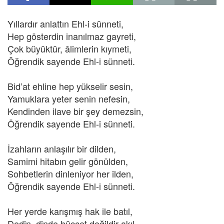
Yıllardır anlattın Ehl-i sünneti,
Hep gösterdin inanılmaz gayreti,
Çok büyüktür, âlimlerin kıymeti,
Öğrendik sayende Ehl-i sünneti.
Bid’at ehline hep yükselir sesin,
Yamuklara yeter senin nefesin,
Kendinden ilave bir şey demezsin,
Öğrendik sayende Ehl-i sünneti.
İzahların anlaşılır bir dilden,
Samimi hitabın gelir gönülden,
Sohbetlerin dinleniyor her ilden,
Öğrendik sayende Ehl-i sünneti.
Her yerde karışmış hak ile batıl,
Dedin, dinde hüccet değildir akıl,