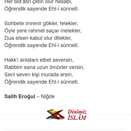
Her bid’atin çetin olur hesabı,
Öğrendik sayende Ehl-i sünneti.
Sohbete imrenir gökler, felekler,
Öyle yere rahmet saçar melekler,
Dua etsen kabul olur dilekler,
Öğrendik sayende Ehl-i sünneti.
Hakk'ı anlatanı elbet seversin,
Rabbim sana uzun ömürler versin,
Seni seven kişi murada ersin,
Öğrendik sayende Ehl-i sünneti.
– Niğde
Salih Eroğul