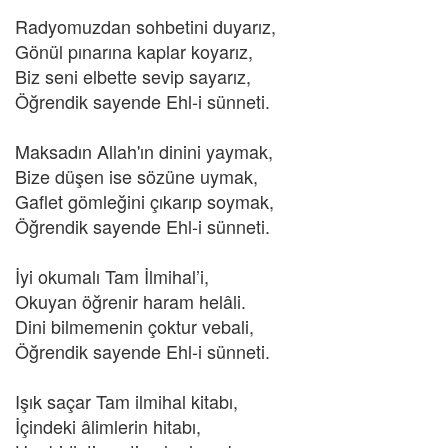
Radyomuzdan sohbetini duyarız,
Gönül pınarına kaplar koyarız,
Biz seni elbette sevip sayarız,
Öğrendik sayende Ehl-i sünneti.
Maksadın Allah'ın dinini yaymak,
Bize düşen ise sözüne uymak,
Gaflet gömleğini çıkarıp soymak,
Öğrendik sayende Ehl-i sünneti.
İyi okumalı Tam İlmihal’i,
Okuyan öğrenir haram helâli.
Dini bilmemenin çoktur vebali,
Öğrendik sayende Ehl-i sünneti.
Işık saçar Tam ilmihal kitabı,
İçindeki âlimlerin hitabı,