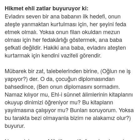
Hikmet ehli zatlar buyuruyor ki:
Evladını seven bir ana babanın ilk hedefi, onun
ateşte yanmaktan kurtulması için, her şeyini feda
etmek olmalı. Yoksa onun filan okuldan mezun
olması için her fedakârlığı göstermek, ana baba
şefkati değildir. Hakiki ana baba, evladını ateşten
kurtarmak için kendini vazifeli görendir.
Mübarek bir zat, talebelerinden birine, (Oğlun ne iş
yapıyor?) der. O da, çocuğun diplomasından
bahsedince, (Ben onun diplomasını sormadım.
Namaz kılıyor mu, Ehl-i sünnet âlimlerinin kitaplarını
okuyup dinimizi öğreniyor mu? Bu kitapların
yayılmasına çalışıyor mu? Bunları soruyorum. Yoksa
bu tarakta bezi olmayanla bizim ne alakamız olur?)
buyurur.