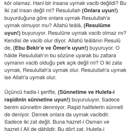
kör olamaz. Hani bir insana uymak vacib değildi? Bu
iki zat insan değil mi? Resulullah
(Onlara uyun!)
buyurduğuna göre onlara uymak Resulullah'a
uymak olmuyor mu? Allahü teâlâ,
(Resulüme
buyuruyor. Resulüne uymak vacib olmaz mı?
uyun!)
Kendisi de vacib olur diyor. Allahü teâlânın Resulü
de,
buyuruyor. O
(Ebu Bekir’e ve Ömer'e uyun!)
hâlde Resulullah’ın bu sözüne uyarak bu zatlara
uymanın vacib olduğu pek açık değil mi? O iki zata
uymak, Resulullah'a uymak olur. Resulullah'a uymak
ise Allah'a uymak olur.
Üçüncü hadis-i şerifte,
(Sünnetime ve Hulefa-i
buyuruluyor. Sadece
raşidinin sünnetine uyun!)
benim sünnetim denmiyor. Raşid halifelerin sünneti
de deniyor. Demek onlara da uymak vacibdir.
Sadece iki zat değil. Buna hazret-i Osman ve
hazret-i Ali de dâhildir. Bu dört zat, Hulefa-i