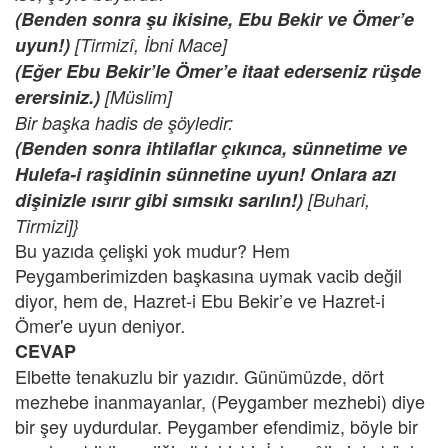
(Benden sonra şu ikisine, Ebu Bekir ve Ömer’e
uyun!)
[Tirmizî, İbni Mace]
(Eğer Ebu Bekir’le Ömer’e itaat ederseniz rüşde
erersiniz.)
[Müslim]
Bir başka hadis de şöyledir:
(Benden sonra ihtilaflar çıkınca, sünnetime ve
Hulefa-i raşidinin sünnetine uyun! Onlara azı
dişinizle ısırır gibi sımsıkı sarılın!)
[Buhari,
Tirmizi]}
Bu yazıda çelişki yok mudur? Hem
Peygamberimizden başkasına uymak vacib değil
diyor, hem de, Hazret-i Ebu Bekir’e ve Hazret-i
Ömer'e uyun deniyor
.
CEVAP
Elbette tenakuzlu bir yazıdır. Günümüzde, dört
mezhebe inanmayanlar, (Peygamber mezhebi) diye
bir şey uydurdular. Peygamber efendimiz, böyle bir