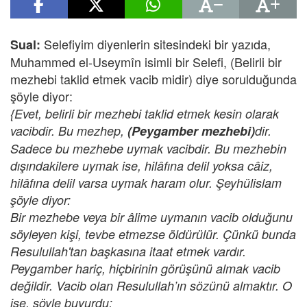
Selefiyim diyenlerin sitesindeki bir yazıda,
Sual:
Muhammed el-Useymîn isimli bir Selefi, (Belirli bir
mezhebi taklid etmek vacib midir) diye sorulduğunda
şöyle diyor:
{Evet, belirli bir mezhebi taklid etmek kesin olarak
vacibdir. Bu mezhep,
(Peygamber mezhebi)
dir.
Sadece bu mezhebe uymak vacibdir. Bu mezhebin
dışındakilere uymak ise, hilâfına delil yoksa câiz,
hilâfına delil varsa uymak haram olur. Şeyhülislam
şöyle diyor:
Bir mezhebe veya bir âlime uymanın vacib olduğunu
söyleyen kişi, tevbe etmezse öldürülür. Çünkü bunda
Resulullah'tan başkasına itaat etmek vardır.
Peygamber hariç, hiçbirinin görüşünü almak vacib
değildir. Vacib olan Resulullah’ın sözünü almaktır. O
ise, şöyle buyurdu: