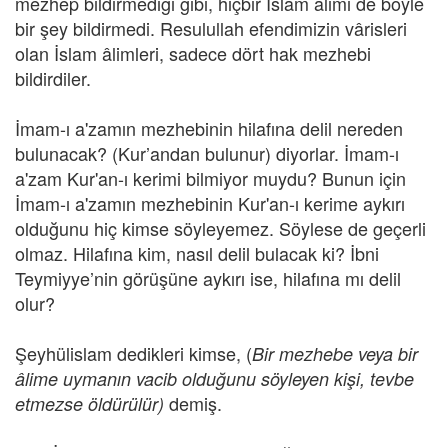
mezhep bildirmediği gibi, hiçbir İslam âlimi de böyle
bir şey bildirmedi. Resulullah efendimizin vârisleri
olan İslam âlimleri, sadece dört hak mezhebi
bildirdiler.
İmam-ı a'zamın mezhebinin hilafına delil nereden
bulunacak? (Kur’andan bulunur) diyorlar. İmam-ı
a'zam Kur'an-ı kerimi bilmiyor muydu? Bunun için
İmam-ı a'zamın mezhebinin Kur'an-ı kerime aykırı
olduğunu hiç kimse söyleyemez. Söylese de geçerli
olmaz. Hilafına kim, nasıl delil bulacak ki? İbni
Teymiyye’nin görüşüne aykırı ise, hilafına mı delil
olur?
Şeyhülislam dedikleri kimse, (
Bir mezhebe veya bir
âlime uymanın vacib olduğunu söyleyen kişi, tevbe
demiş.
etmezse öldürülür)