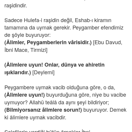
raşidindir.
Sadece Hulefa-i raşidin değil, Eshab-ı kiramın
tamamına da uymak gerekir. Peygamber efendimiz
de şöyle buyuruyor:
[Ebu Davud,
(Âlimler, Peygamberlerin vârisidir.)
İbni Mace, Tirmizi]
(Âlimlere uyun! Onlar, dünya ve ahiretin
[Deylemi]
ışıklarıdır.)
Peygambere uymak vacib olduğuna göre, o da,
buyurduğuna göre, niye bu vacibe
(Âlimlere uyun!)
uymuyor? Allahü teâlâ da aynı şeyi bildiriyor;
buyuruyor. Demek
(Bilmiyorsanız âlimlere sorun!)
ki âlimlere uymak vacibdir.
Selefilerin verdiği bütün örnekler İbni