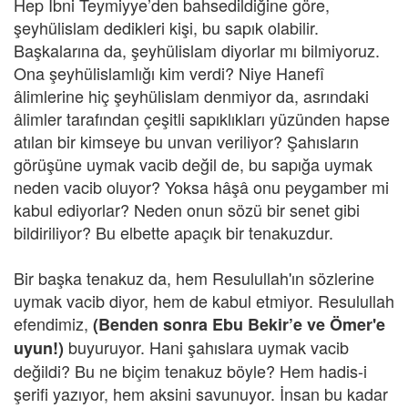
Hep İbni Teymiyye’den bahsedildiğine göre,
şeyhülislam dedikleri kişi, bu sapık olabilir.
Başkalarına da, şeyhülislam diyorlar mı bilmiyoruz.
Ona şeyhülislamlığı kim verdi? Niye Hanefî
âlimlerine hiç şeyhülislam denmiyor da, asrındaki
âlimler tarafından çeşitli sapıklıkları yüzünden hapse
atılan bir kimseye bu unvan veriliyor? Şahısların
görüşüne uymak vacib değil de, bu sapığa uymak
neden vacib oluyor? Yoksa hâşâ onu peygamber mi
kabul ediyorlar? Neden onun sözü bir senet gibi
bildiriliyor? Bu elbette apaçık bir tenakuzdur.
Bir başka tenakuz da, hem Resulullah'ın sözlerine
uymak vacib diyor, hem de kabul etmiyor. Resulullah
efendimiz,
(Benden sonra Ebu Bekir’e ve Ömer'e
buyuruyor. Hani şahıslara uymak vacib
uyun!)
değildi? Bu ne biçim tenakuz böyle? Hem hadis-i
şerifi yazıyor, hem aksini savunuyor. İnsan bu kadar