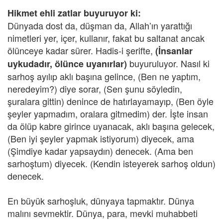
Hikmet ehli zatlar buyuruyor ki:
Dünyada dost da, düşman da, Allah’ın yarattığı
nimetleri yer, içer, kullanır, fakat bu saltanat ancak
ölünceye kadar sürer. Hadis-i şerifte,
(İnsanlar
buyuruluyor. Nasıl ki
uykudadır, ölünce uyanırlar)
sarhoş ayılıp aklı başına gelince, (Ben ne yaptım,
neredeyim?) diye sorar, (Sen şunu söyledin,
şuralara gittin) denince de hatırlayamayıp, (Ben öyle
şeyler yapmadım, oralara gitmedim) der. İşte insan
da ölüp kabre girince uyanacak, aklı başına gelecek,
(Ben iyi şeyler yapmak istiyorum) diyecek, ama
(Şimdiye kadar yapsaydın) denecek. (Ama ben
sarhoştum) diyecek. (Kendin isteyerek sarhoş oldun)
denecek.
En büyük sarhoşluk, dünyaya tapmaktır. Dünya
malını sevmektir. Dünya, para, mevki muhabbeti