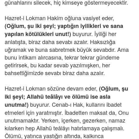
günahlarını silecek, hiç kimseye göstermeyecektir.
Hazret-i Lokman Hakim oğluna vasiyet eder,
(Oğlum, şu iki şeyi; yaptığın iyilikleri ve sana
buyurur. İyiliği her
yapılan kötülükleri unut!)
anlatışta, biraz daha sevabı azalır. Haksızlığa
uğramak ve buna sabretmek büyük sevabdır. Ama
bunu intikam alırcasına, tekrar tekrar gündeme
getirirsek, bu kadar sevab yazılmışken, her
bahsettiğimizde sevabı biraz daha azalır.
Hazret-i Lokman sözüne devam eder,
(Oğlum, şu
iki şeyi; Allahü teâlâyı ve ölümü ise asla
buyurur.
Cenab-ı Hak, kullarını ibadet
unutma!)
etmeleri için yaratmıştır. İbadetten maksat da, Onu
unutmamaktır. Yerken, içerken, gezerken, namaz
kılarken hep Allahü teâlâyı hatırlamaya çalışmalı.
Ölümü, yatınca yastığın altında, kalkınca