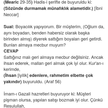
29-35
Hadis-i şerifte de buyuruldu ki:
(Mearic
)
[İbni
(Sözünde durmamak münafıklık alametidir.)
Neccar]
Boyacılık yapıyorum. Bir müşterim, (Oğlum da,
Sual:
aynı boyadan, benden habersiz olarak başka
birinden almış) diyerek sattığım boyaları geri getirdi.
Bunları almaya mecbur muyum?
CEVAP
Sattığınız malı geri almaya mecbur değilsiniz. Ancak
ihsan ederek, malları geri almak çok iyi olur. Kur'an-ı
kerimde,
[iyilik]
(İhsan
edenlere, rahmetim elbette çok
buyuruldu. (Araf 56)
yakındır)
İmam-ı Gazali hazretleri buyuruyor ki: Müşteri
pişman olursa, yapılan satışı bozmak iyi olur. Çünkü
Resulullah,