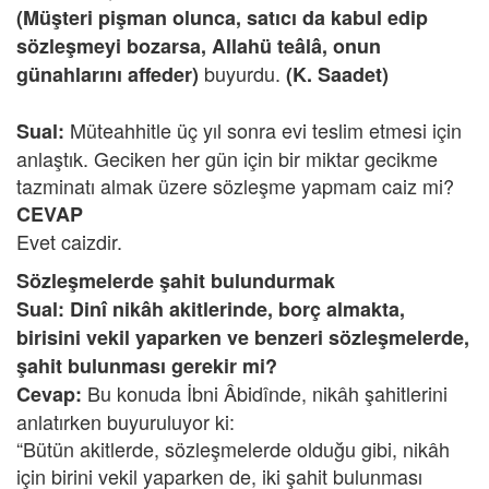
(Müşteri pişman olunca, satıcı da kabul edip
sözleşmeyi bozarsa, Allahü teâlâ, onun
buyurdu.
günahlarını affeder)
(K. Saadet)
Müteahhitle üç yıl sonra evi teslim etmesi için
Sual:
anlaştık. Geciken her gün için bir miktar gecikme
tazminatı almak üzere sözleşme yapmam caiz mi?
CEVAP
Evet caizdir.
Sözleşmelerde şahit bulundurmak
Sual: Dinî nikâh akitlerinde, borç almakta,
birisini vekil yaparken ve benzeri sözleşmelerde,
şahit bulunması gerekir mi?
Bu konuda İbni Âbidînde, nikâh şahitlerini
Cevap:
anlatırken buyuruluyor ki:
“Bütün akitlerde, sözleşmelerde olduğu gibi, nikâh
için birini vekil yaparken de, iki şahit bulunması