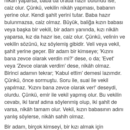
nikâh yaparsa, baba da orada hazır bulundu ise,
caiz olur. Çünkü, vekilin nikâh yapması, babanın
yerine olur. Kendi şahit yerini tutar. Baba hazır
bulunmazsa, caiz olmaz. Büyük, baliğa kızın babası
veya başka bir vekili, bir adam yanında, kızı nikâh
yaparsa, kız da hazır ise, caiz olur. Çünkü, velinin ve
vekilin sözünü, kız söylemiş gibidir. Veli veya vekil,
şahit yerine geçer. Bir adam bir kimseye; 'Kızını
bana zevce olarak verdin mi?' dese, o da; 'Evet'
veya 'Zevce olarak verdim' dese, nikâh olmaz.
Birinci adamın tekrar; 'Kabul ettim' demesi lazımdır.
Çünkü, önce sormuştu. Soru ile, sual ile vekil
yapılmaz. 'Kızını bana zevce olarak ver!' deseydi,
olurdu. Çünkü, emir ile vekil yapmış olur. Bu vekilin
cevabı, iki taraf adına söylenmiş olup, iki şahit de
varsa, nikâh tamam olur. Vekil, kızın babasının adını
yanlış söylerse, nikâh sahih olmaz.
Bir adam, birçok kimseyi, bir kızı almak için