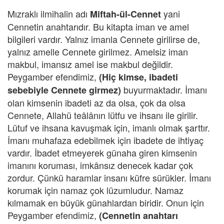
Mızraklı ilmihalin adı
yani
Miftah-ül-Cennet
Cennetin anahtarıdır. Bu kitapta iman ve amel
bilgileri vardır. Yalnız imanla Cennete girilirse de,
yalnız amelle Cennete girilmez. Amelsiz iman
makbul, imansız amel ise makbul değildir.
Peygamber efendimiz,
(Hiç kimse, ibadeti
buyurmaktadır. İmanı
sebebiyle Cennete girmez)
olan kimsenin ibadeti az da olsa, çok da olsa
Cennete, Allahü teâlânın lütfu ve ihsanı ile girilir.
Lütuf ve ihsana kavuşmak için, imanlı olmak şarttır.
İmanı muhafaza edebilmek için ibadete de ihtiyaç
vardır. İbadet etmeyerek günaha giren kimsenin
imanını koruması, imkânsız denecek kadar çok
zordur. Çünkü haramlar insanı küfre sürükler. İmanı
korumak için namaz çok lüzumludur. Namaz
kılmamak en büyük günahlardan biridir. Onun için
Peygamber efendimiz,
(Cennetin anahtarı