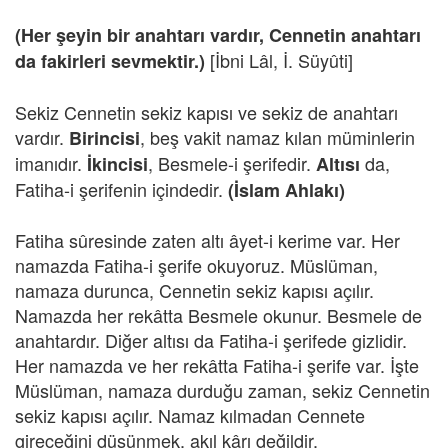
(Her şeyin bir anahtarı vardır, Cennetin anahtarı
[İbni Lâl, İ. Süyûti]
da fakirleri sevmektir.)
Sekiz Cennetin sekiz kapısı ve sekiz de anahtarı
vardır.
, beş vakit namaz kılan müminlerin
Birincisi
imanıdır.
, Besmele-i şerifedir.
da,
İkincisi
Altısı
Fatiha-i şerifenin içindedir.
(İslam Ahlakı)
Fatiha sûresinde zaten altı âyet-i kerime var. Her
namazda Fatiha-i şerife okuyoruz. Müslüman,
namaza durunca, Cennetin sekiz kapısı açılır.
Namazda her rekâtta Besmele okunur. Besmele de
anahtardır. Diğer altısı da Fatiha-i şerifede gizlidir.
Her namazda ve her rekâtta Fatiha-i şerife var. İşte
Müslüman, namaza durduğu zaman, sekiz Cennetin
sekiz kapısı açılır. Namaz kılmadan Cennete
gireceğini düşünmek, akıl kârı değildir.