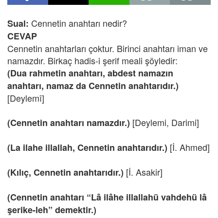
Cennetin anahtarı nedir?
Sual:
CEVAP
Cennetin anahtarları çoktur. Birinci anahtarı iman ve
namazdır. Birkaç hadis-i şerif meali şöyledir:
(Dua rahmetin anahtarı, abdest namazın
anahtarı, namaz da Cennetin anahtarıdır.)
[Deylemî]
[Deylemi, Darimi]
(Cennetin anahtarı namazdır.)
[İ. Ahmed]
(La ilahe illallah, Cennetin anahtarıdır.)
[İ. Asakir]
(Kılıç, Cennetin anahtarıdır.)
(Cennetin anahtarı “Lâ ilâhe illallahü vahdehü lâ
şerike-leh” demektir.)