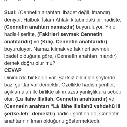
(Cennetin anahtarı, ibadet değil, imandır)
Sual:
deniyor. Hâlbuki İslam Ahlakı kitabındaki bir hadiste,
buyuruluyor. Yine
(Cennetin anahtarı namazdır)
hadis-i şerifte,
(Fakirleri sevmek Cennetin
ve
anahtarıdır)
(Kılıç, Cennetin anahtarıdır)
buyuruluyor. Namaz kılmak ve fakirleri sevmek
ibadet olduğuna göre, (Cennetin anahtarı imandır)
demek doğru olur mu?
CEVAP
Dinimizde bir kaide var. Şartsız bildirilen şeylerde
bazı şartlar var demektir. Özellikle hadis-i şerifler,
açıklamaları ile birlikte alınmazsa yanlışlıklara sebep
olur.
ve
(La ilahe illallah, Cennetin anahtarıdır)
(Cennetin anahtarı “Lâ ilâhe illallahü vahdehü lâ
hadis-i şerifleri de, Cennetin
şerike-leh” demektir)
anahtarının iman olduğunu göstermektedir.