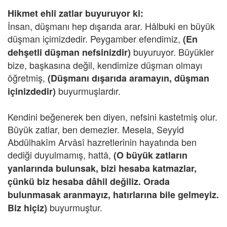
Hikmet ehli zatlar buyuruyor ki:
İnsan, düşmanı hep dışarıda arar. Hâlbuki en büyük
düşman içimizdedir. Peygamber efendimiz,
(En
buyuruyor. Büyükler
dehşetli düşman nefsinizdir)
bize, başkasına değil, kendimize düşman olmayı
öğretmiş,
(Düşmanı dışarıda aramayın, düşman
buyurmuşlardır.
içinizdedir)
Kendini beğenerek ben diyen, nefsini kastetmiş olur.
Büyük zatlar, ben demezler. Mesela, Seyyid
Abdülhakîm Arvâsî hazretlerinin hayatında ben
dediği duyulmamış, hattâ,
(O büyük zatların
yanlarında bulunsak, bizi hesaba katmazlar,
çünkü biz hesaba dâhil değiliz. Orada
bulunmasak aranmayız, hatırlarına bile gelmeyiz.
buyurmuştur.
Biz hiçiz)