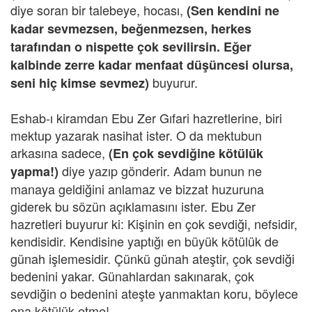
diye soran bir talebeye, hocası,
(Sen kendini ne
kadar sevmezsen, beğenmezsen, herkes
tarafından o nispette çok sevilirsin. Eğer
kalbinde zerre kadar menfaat düşüncesi olursa,
buyurur.
seni hiç kimse sevmez)
Eshab-ı kiramdan Ebu Zer Gıfari hazretlerine, biri
mektup yazarak nasihat ister. O da mektubun
arkasına sadece,
(En çok sevdiğine kötülük
diye yazıp gönderir. Adam bunun ne
yapma!)
manaya geldiğini anlamaz ve bizzat huzuruna
giderek bu sözün açıklamasını ister. Ebu Zer
hazretleri buyurur ki: Kişinin en çok sevdiği, nefsidir,
kendisidir. Kendisine yaptığı en büyük kötülük de
günah işlemesidir. Çünkü günah ateştir, çok sevdiği
bedenini yakar. Günahlardan sakınarak, çok
sevdiğin o bedenini ateşte yanmaktan koru, böylece
ona kötülük etme!