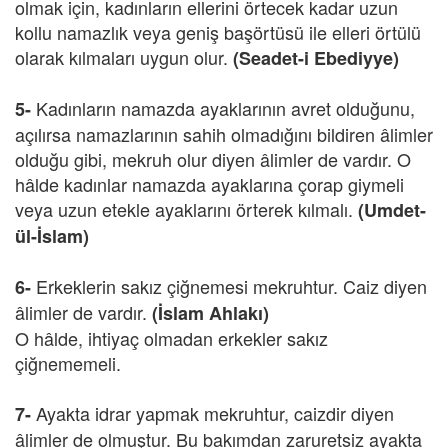
olmak için, kadınların ellerini örtecek kadar uzun
kollu namazlık veya geniş başörtüsü ile elleri örtülü
olarak kılmaları uygun olur.
(Seadet-i Ebediyye)
Kadınların namazda ayaklarının avret olduğunu,
5-
açılırsa namazlarının sahih olmadığını bildiren âlimler
olduğu gibi, mekruh olur diyen âlimler de vardır. O
hâlde kadınlar namazda ayaklarına çorap giymeli
veya uzun etekle ayaklarını örterek kılmalı.
(Umdet-
ül-İslam)
Erkeklerin sakız çiğnemesi mekruhtur. Caiz diyen
6-
âlimler de vardır.
(İslam Ahlakı)
O hâlde, ihtiyaç olmadan erkekler sakız
çiğnememeli.
Ayakta idrar yapmak mekruhtur, caizdir diyen
7-
âlimler de olmuştur. Bu bakımdan zaruretsiz ayakta