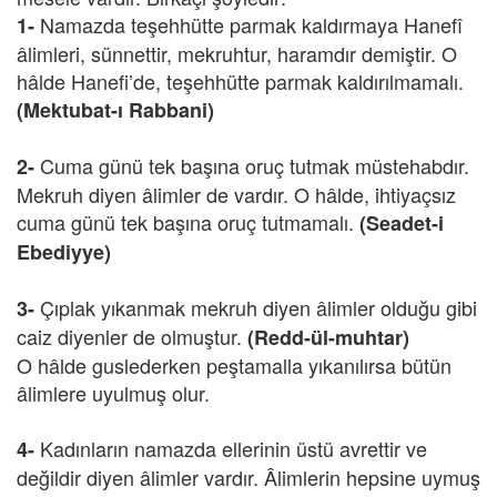
Namazda teşehhütte parmak kaldırmaya Hanefî
1-
âlimleri, sünnettir, mekruhtur, haramdır demiştir. O
hâlde Hanefi’de, teşehhütte parmak kaldırılmamalı.
(Mektubat-ı Rabbani)
Cuma günü tek başına oruç tutmak müstehabdır.
2-
Mekruh diyen âlimler de vardır. O hâlde, ihtiyaçsız
cuma günü tek başına oruç tutmamalı.
(Seadet-i
Ebediyye)
Çıplak yıkanmak mekruh diyen âlimler olduğu gibi
3-
caiz diyenler de olmuştur.
(Redd-ül-muhtar)
O hâlde guslederken peştamalla yıkanılırsa bütün
âlimlere uyulmuş olur.
Kadınların namazda ellerinin üstü avrettir ve
4-
değildir diyen âlimler vardır. Âlimlerin hepsine uymuş