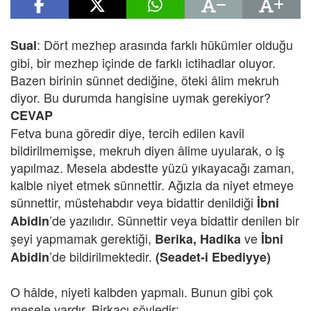
: Dört mezhep arasında farklı hükümler olduğu
Sual
gibi, bir mezhep içinde de farklı ictihadlar oluyor.
Bazen birinin sünnet dediğine, öteki âlim mekruh
diyor. Bu durumda hangisine uymak gerekiyor?
CEVAP
Fetva buna göredir diye, tercih edilen kavil
bildirilmemişse, mekruh diyen âlime uyularak, o iş
yapılmaz. Mesela abdestte yüzü yıkayacağı zaman,
kalble niyet etmek sünnettir. Ağızla da niyet etmeye
sünnettir, müstehabdır veya bidattir denildiği
İbni
’de yazılıdır. Sünnettir veya bidattir denilen bir
Abidin
şeyi yapmamak gerektiği,
ve
Berika, Hadika
İbni
’de bildirilmektedir.
Abidin
(Seadet-i Ebediyye)
O hâlde, niyeti kalbden yapmalı. Bunun gibi çok
mesele vardır. Birkaçı şöyledir: