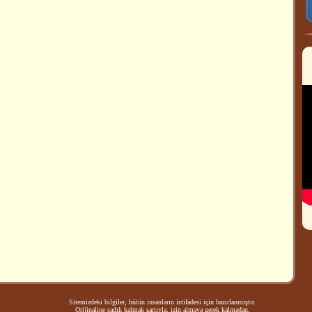
Sitemizdeki bilgiler, bütün insanların istifadesi için hazırlanmıştır.
Orijinaline sadık kalmak şartıyla, izin almaya gerek kalmadan,