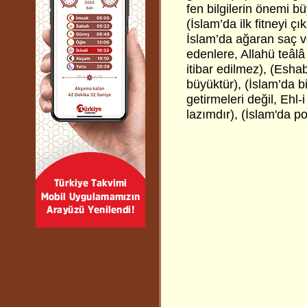
fen bilgilerin önemi büy
(İslam’da ilk fitneyi ç
İslam’da ağaran saç v
edenlere, Allahü teâl
itibar edilmez), (Eshab
büyüktür), (İslam’da bi
getirmeleri değil, Ehl
lazımdır), (İslam'da po