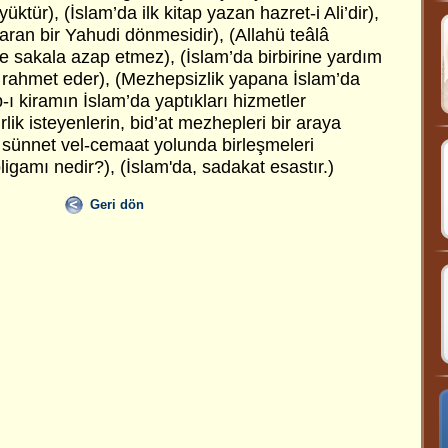
üktür), (İslam’da ilk kitap yazan hazret-i Ali’dir),
ıkaran bir Yahudi dönmesidir), (Allahü teâlâ
e sakala azap etmez), (İslam’da birbirine yardım
â rahmet eder), (Mezhepsizlik yapana İslam’da
-ı kiramın İslam’da yaptıkları hizmetler
rlik isteyenlerin, bid’at mezhepleri bir araya
-i sünnet vel-cemaat yolunda birleşmeleri
ligamı nedir?), (İslam'da, sadakat esastır.)
Geri dön