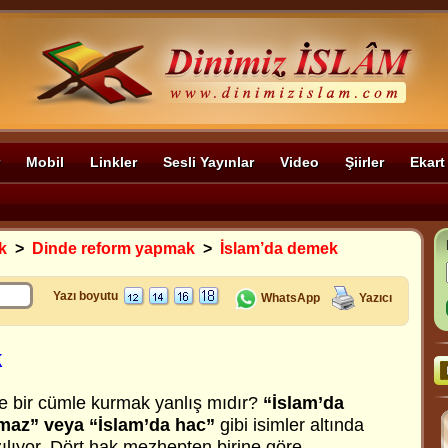
Mobil
Linkler
Sesli Yayınlar
Video
Şiirler
Ekart
k
>
Dinde reform yapmak
>
İslam’da demek
Yazı boyutu
WhatsApp
Yazıcı
k
e bir cümle kurmak yanlış mıdır?
“İslam’da
amaz” veya “İslam’da hac”
gibi isimler altında
zılıyor. Dört hak mezhepten birine göre