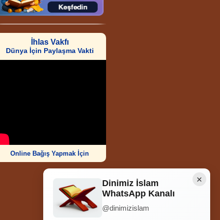
İhlas Vakfı
Dünya İçin Paylaşma Vakti
Online Bağış Yapmak İçin
×
Dinimiz İslam
WhatsApp Kanalı
@dinimizislam
Ziyaretçi Sayısı
252.012.419