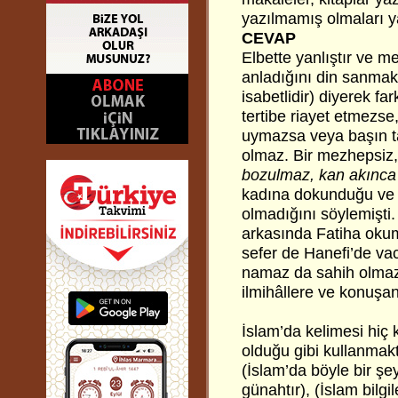
yazılmamış olmaları y
CEVAP
Elbette yanlıştır ve m
anladığını din sanmak
isabetlidir) diyerek fa
tertibe riayet etmezse
uymazsa veya başın t
olmaz. Bir mezhepsiz
bozulmaz, kan akınca
kadına dokunduğu ve b
olmadığını söylemişti
arkasında Fatiha okuma
sefer de Hanefi’de vac
namaz da sahih olmaz
ilmihâllere ve konuşanl
İslam’da kelimesi hiç
olduğu gibi kullanmak
(İslam’da böyle bir şe
günahtır), (İslam bilgile