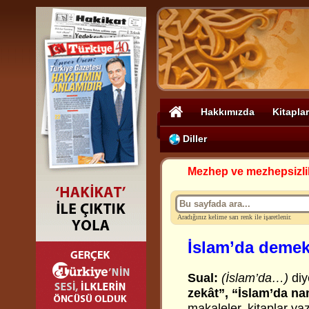
Hakkımızda
Kitaplar
Diller
Mezhep ve mezhepsizli
Aradığınız kelime sarı renk ile işaretlenir.
İslam’da deme
Sual:
(İslam’da…)
diy
zekât”, “İslam’da n
makaleler, kitaplar ya