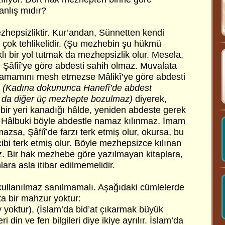
anlış mıdır?
ezhepsizliktir. Kur’andan, Sünnetten kendi
 çok tehlikelidir. (Şu mezhebin şu hükmü
rklı bir yol tutmak da mezhepsizlik olur. Mesela,
, Şâfiî'ye göre abdesti sahih olmaz. Muvalata
amamını mesh etmezse Mâlikî’ye göre abdesti
,
(Kadına dokununca Hanefî’de abdest
 da diğer üç mezhepte bozulmaz)
diyerek,
ir yeri kanadığı hâlde, yeniden abdeste gerek
. Hâlbuki böyle abdestle namaz kılınmaz. İmam
zsa, Şâfiî’de farzı terk etmiş olur, okursa, bu
ibi terk etmiş olur. Böyle mezhepsizce kılınan
. Bir hak mezhebe göre yazılmayan kitaplara,
ara asla itibar edilmemelidir.
 kullanılmaz sanılmamalı. Aşağıdaki cümlelerde
ta bir mahzur yoktur:
y yoktur), (İslam’da bid’at çıkarmak büyük
ri din ve fen bilgileri diye ikiye ayrılır. İslam’da