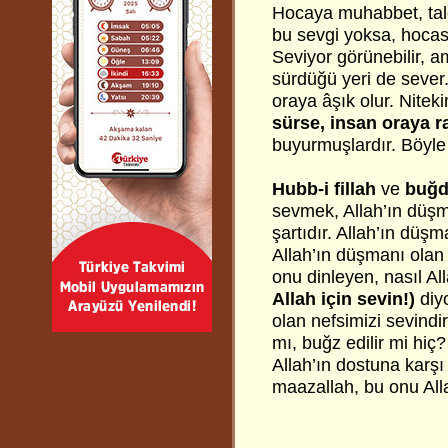
Hocaya muhabbet, taleb
bu sevgi yoksa, hocas
Seviyor görünebilir, a
sürdüğü yeri de sever.
oraya âşık olur. Nitek
sürse, insan oraya ra
buyurmuşlardır. Böyle
Hubb-i fillah
ve
buğd-
sevmek, Allah’ın düşm
şartıdır. Allah’ın düş
Allah’ın düşmanı olan
onu dinleyen, nasıl All
Allah için sevin!)
diyo
olan nefsimizi sevindi
mı, buğz edilir mi hiç
Allah’ın dostuna karşı
maazallah, bu onu All