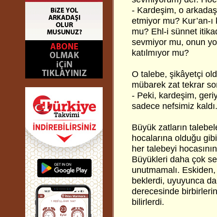
- Kardeşim, o arkadaş 
etmiyor mu? Kur’an-ı
mu? Ehl-i sünnet itik
sevmiyor mu, onun yol
katılmıyor mu?
O talebe, şikâyetçi ol
mübarek zat tekrar so
- Peki, kardeşim, ger
sadece nefsimiz kaldı
Büyük zatların talebele
hocalarına olduğu gib
her talebeyi hocasının
Büyükleri daha çok se
unutmamalı. Eskiden, 
beklerdi, uyuyunca da 
derecesinde birbirleri
bilirlerdi.