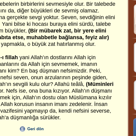
elerin birbirlerini sevmesiyle olur. Bir talebede
ını da, diğer büyükleri de sevmiş olamaz.
ma gerçekte sevgi yoktur. Seven, sevdiğinin elini
 Yani bilse ki hocası buraya elini sürdü, talebe
im büyükler,
(Bir mübarek zat, bir yere elini
bıta etse, muhabbetle bağlansa, feyiz alır)
 yapmakla, o büyük zat hatırlanmış olur.
ı fillah
yani Allah’ın dostlarını Allah için
anlarını da Allah için sevmemek, imanın
manı kim? En baş düşman nefsimizdir. Peki,
 nefsi seven, onun arzularının peşinde giden,
ah’ın sevgili kulu olur? Allahü teâlâ,
(Müminleri
r. Nefs ise, ona buna kızıyor. Allah’ın düşmanı
rmek için, Allah’ın dostu olan Müslümana kızılır
? Allah korusun insanın imanı zedelenir. İnsan
 vazifesini yapmayıp da, kendi nefsini severse,
ah’a düşmanlığa sürükler.
Geri dön