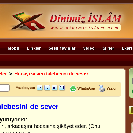
Mobil
Linkler
Sesli Yayınlar
Video
Şiirler
Ekart
zler
>
Hocayı seven talebesini de sever
Yazı boyutu
WhatsApp
Yazıcı
lebesini de sever
yuruyor ki:
iri, arkadaşını hocasına şikâyet eder, (Onu
ası ona sorar: