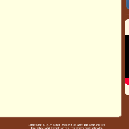
Sitemizdeki bilgiler, bütün insanların istifadesi için hazırlanmıştır.
Orijinaline sadık kalmak şartıyla, izin almaya gerek kalmadan,