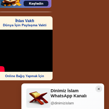
İhlas Vakfı
Dünya İçin Paylaşma Vakti
Online Bağış Yapmak İçin
×
Dinimiz İslam
WhatsApp Kanalı
@dinimizislam
Ziyaretçi Sayısı
252.015.040