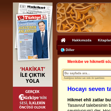
Hakkımızda
Kitaplar
Diller
Menkıbe ve hikmetli sö
Aradığınız kelime sarı renk ile işaretlenir.
Hocayı seven ta
Hikmet ehli zatlar bu
Tasavvuf talebesinin b
sevmiyorum) der. Hoc