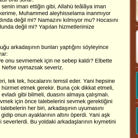
senin iman ettiğin gibi, Allahü teâlâya iman
 kerime, Muhammed aleyhisselama inanmıyor
adında değil mi? Namazını kılmıyor mu? Hocasını
unda değil mi? Yapılan hizmetlerimize
duğu arkadaşının bunları yaptığını söyleyince
rar:
iye onu sevmemek için ne sebep kaldı? Elbette
. Nefse uymazsak severiz.
ri, tek tek, hocalarını temsil eder. Yani hepsine
i hürmet etmek gerekir. Buna çok dikkat etmeli,
 evladı gibi bilmeli, duasını almaya çalışmalı.
vmek için önce talebelerini sevmek gerektiğini
talebelerin her biri, arkadaşının uyumasını
gidip onun ayaklarının altını öperdi. Yani aşk
ni severlerdi. Bu yoldaki arkadaşlarının kıymetini