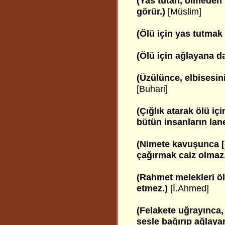
(Yas tutan, ölmeden 
görür.)
[Müslim]
(Ölü için yas tutmak 
(Ölü için ağlayana d
(Üzülünce, elbisesini
[Buhari]
(Çığlık atarak ölü iç
bütün insanların lan
(Nimete kavuşunca [
çağırmak caiz olmaz
(Rahmet melekleri ö
etmez.)
[İ.Ahmed]
(Felakete uğrayınca, 
sesle bağırıp ağlayan