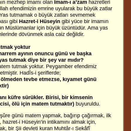
nın mezhep imamı olan
İmam-ı a’zam
hazretleri
ullah efendimizin emrine uyularak bu büyük zatlar
. Yas tutmamak o büyük zatları sevmemek
ası gibi
Hazret-i Hüseyin
gibi yüce bir imamın
tün Müslümanlar için büyük üzüntüdür. Ama yas
lerinde dövünmek asla caiz değildir.
utmak yoktur
harrem ayının onuncu günü ve başka
as tutmak diye bir şey var mıdır?
atem tutmak yoktur. Peygamber efendimiz
miştir. Hadîs-i şeriflerde;
 ölmeden tevbe etmezse, kıyamet günü
tir)
sanı küfre sürükler. Birisi, bir kimsenin
isi, ölü için matem tutmaktır)
buyuruldu.
ûre günü matem yapmak, bağırıp çağırmak, ilk
a, hazret-i Hüseyin’in intikamını almak için,
ak, bir Şii devleti kuran Muhtâr-ı Sekâfî