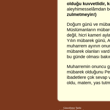
olduğu kuvvetlidir, k
aleyhimesselâmdan ber
zulmetmeyin!)
Doğum günü ve mübarek
Müslümanların mübarek
değil, hicri kameri ay
Yılın mübarek günü, A
muharrem ayının onunc
mübarek olanları vardı
bu günde olması bakım
Muharremin onuncu g
mübarek olduğunu Peyg
ibadetlere çok sevap 
oldu, matem, yas tutma
Güncelleme Tarihi