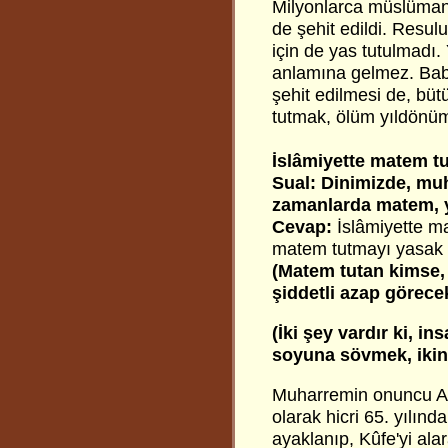
Milyonlarca müslüma
de şehit edildi. Resul
için de yas tutulmadı
anlamına gelmez. Bab
şehit edilmesi de, bü
tutmak, ölüm yıldönüm
İslâmiyette matem t
Sual: Dinimizde, mu
zamanlarda matem, y
Cevap:
İslâmiyette m
matem tutmayı yasak et
(Matem tutan kimse,
şiddetli azap görecek
(İki şey vardır ki, in
soyuna sövmek, ikinc
Muharremin onuncu Aş
olarak hicri 65. yılınd
ayaklanıp, Kûfe'yi alar