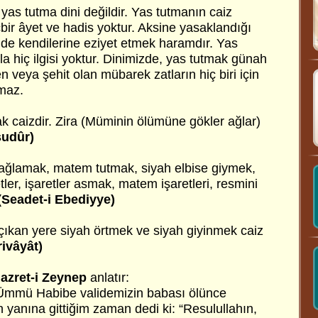
yas tutma dini değildir. Yas tutmanın caiz
bir âyet ve hadis yoktur. Aksine yasaklandığı
mde kendilerine eziyet etmek haramdır. Yas
a hiç ilgisi yoktur. Dinimizde, yas tutmak günah
 veya şehit olan mübarek zatların hiç biri için
maz.
k caizdir. Zira (Müminin ölümüne gökler ağlar)
sudûr)
 ağlamak, matem tutmak, siyah elbise giymek,
tler, işaretler asmak, matem işaretleri, resmini
(Seadet-i Ebediyye)
ıkan yere siyah örtmek ve siyah giyinmek caiz
rivâyât)
azret-i Zeynep
anlatır:
 Ümmü Habibe validemizin babası ölünce
n yanına gittiğim zaman dedi ki: “Resulullahın,