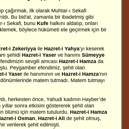
 çağırmak, ilk olarak Muhtar-ı Sekafi
ıldı. Bu bid'at, zamanla bir ibadetmiş gibi
r-ı Sekafi, bunu
Kufe
halkını aldatıp, onları
klemek, böylece hükümeti ele geçirmek için bir
ret-i
Zekeriyya
ile
Hazret-i
Yahya
’yı keserek
slam şehidi
Hazret-i
Yaser
ve hanımı
Sümeyye
efendimizin sevgili amcası
Hazret-i Hamza
da
uştu. Peygamber efendimiz, şehit olan
t-i
Yaser
ile hanımının ve
Hazret-i
Hamza
’nın
yıldönümlerinde matem tutmadı. Matem tutmayı
ı, herkesten önce, Yahudi kadının Hayber’de
 yıllar sonra etkisini göstererek şehit olan
n ölümü için matem tutulurdu.
Hazret-i
Hamza
azret-i Osman
,
Hazret-i Ali
de şehit olmuş,
ir verilerek şehit edilmişti.