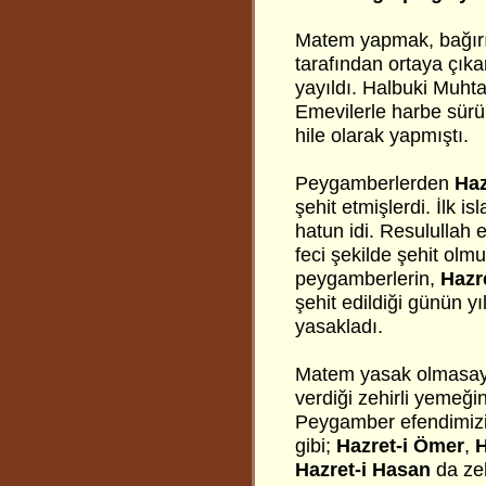
Matem yapmak, bağırıp
tarafından ortaya çıkar
yayıldı. Halbuki Muhta
Emevilerle harbe sürü
hile olarak yapmıştı.
Peygamberlerden
Haz
şehit etmişlerdi. İlk i
hatun idi. Resulullah 
feci şekilde şehit olm
peygamberlerin,
Hazre
şehit edildiği günün 
yasakladı.
Matem yasak olmasayd
verdiği zehirli yemeğin
Peygamber efendimizi
gibi;
Hazret-i
Ömer
,
H
Hazret-i
Hasan
da zeh