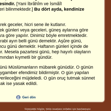
esindir.
[Yani İbrâhîm ve İsmâîl
i bilinmektedir.]
Bu dört ayda, kendinize
 geceler, hicri sene ile kutlanır.
 günleri veya geceleri, güneş aylarına göre
lara göre yapılır. Dinimiz böyle emretmektedir.
rabi ayın belli günü demektir. Aşûre günü,
u günü demektir. Haftanın günleri içinde de
r. Mesela pazartesi günü, hep hayırlı olayların
ından kıymetli bir gündür.
ünü Müslümanların mübarek günüdür. O günün
amber efendimiz bildirmiştir. O gün yapılan
verileceğini müjdeledi. O gün oruç tutmak sünnet
k ise yasak edildi.
Geri dön
Sitemizdeki bilgiler, bütün insanların istifadesi için hazırlanmıştır.