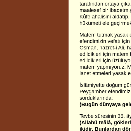
tarafından ortaya çıkar
maalesef bir ibadetmiş
Kûfe ahalisini aldatıp
hükûmeti ele geçirmek 
Matem tutmak yasak 
efendimizin vefatı içi
Osman, hazret-i Ali, h
edildikleri için matem 
edildikleri için üzülü
matem yapmıyoruz. M
lanet etmeleri yasak e
İslâmiyette doğum gün
Peygamber efendimiz, 
sorduklarında;
(Bugün dünyaya geld
Tevbe sûresinin 36. â
(Allahü teâlâ, gökleri
ikidir. Bunlardan dö