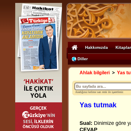
Hakkımızda
Kitaplar
Diller
Ahlak bilgileri
>
Yas t
Aradığınız kelime sarı renk ile işaretlenir.
Yas tutmak
Sual:
Dinimize göre y
CEVAP