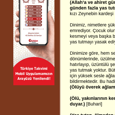
(Allah’a ve ahiret gü
günden fazla yas tut
kızı Zeynebin kardeşi 
Dinimiz, nimetlere şü
emrediyor. Çocuk olun
kesmeyi veya başka bi
yas tutmayı yasak edi
Dinimize göre, hem se
dönümlerinde, üzülmey
hatırlayıp, üzüntülü 
yas tutmak yoktur. Bü
için yüksek sesle ağl
bildirmektedir. Bu hadi
(Ölüyü överek ağlama
(Ölü, yakınlarının 
duyar.)
[Buhari]