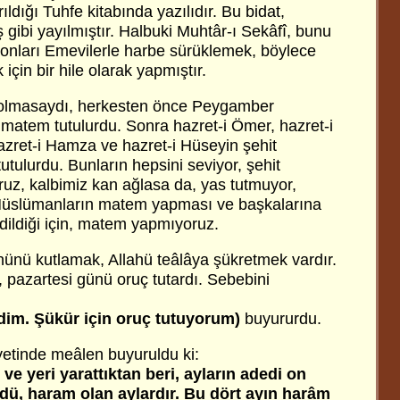
ıldığı Tuhfe kitabında yazılıdır. Bu bidat,
 gibi yayılmıştır. Halbuki Muhtâr-ı Sekâfî, bunu
, onları Emevilerle harbe sürüklemek, böylece
için bir hile olarak yapmıştır.
olmasaydı, herkesten önce Peygamber
n matem tutulurdu. Sonra hazret-i Ömer, hazret-i
azret-i Hamza ve hazret-i Hüseyin şehit
tutulurdu. Bunların hepsini seviyor, şehit
yoruz, kalbimiz kan ağlasa da, yas tutmuyor,
üslümanların matem yapması ve başkalarına
dildiği için, matem yapmıyoruz.
ünü kutlamak, Allahü teâlâya şükretmek vardır.
pazartesi günü oruç tutardı. Sebebini
im. Şükür için oruç tutuyorum)
buyururdu.
yetinde meâlen buyuruldu ki:
 ve yeri yarattıktan beri, ayların adedi on
rdü, haram olan aylardır. Bu dört ayın harâm