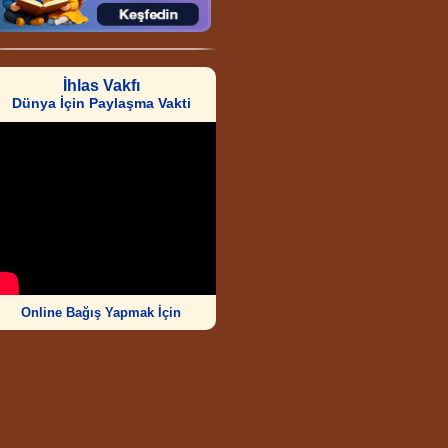
İhlas Vakfı
Dünya İçin Paylaşma Vakti
Online Bağış Yapmak İçin