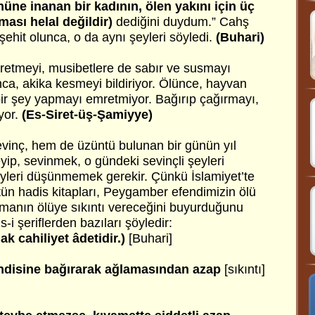
nüne inanan bir kadının, ölen yakını için üç
ması helal değildir)
dediğini duydum.” Cahş
şehit olunca, o da aynı şeyleri söyledi.
(Buhari)
kretmeyi, musibetlere de sabır ve susmayı
ca, akika kesmeyi bildiriyor. Ölünce, hayvan
r şey yapmayı emretmiyor. Bağırıp çağırmayı,
yor.
(Es-Siret-üş-Şamiyye)
vinç, hem de üzüntü bulunan bir günün yıl
ip, sevinmek, o gündeki sevinçli şeyleri
şeyleri düşünmemek gerekir. Çünkü İslamiyet’te
tün hadis kitapları, Peygamber efendimizin ölü
amanın ölüye sıkıntı vereceğini buyurduğunu
s-i şeriflerden bazıları şöyledir:
k cahiliyet âdetidir.)
[Buhari]
kendisine bağırarak ağlamasından azap
[sıkıntı]