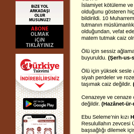
İslamiyet kötüleme ve 
olduğunu gösteren hiç
bildirildi. 10 Muharre
tutmanın müslümanlıkl
olduğundan, vefat eden
matem tutmak caiz ol
Ölü için sessiz ağlama
buyuruldu.
(Şerh-us-
Ölü için yüksek sesle
siyah perdeler ve roze
taşımak caiz değildir.
Cenazeye ve cenaze ç
değildir.
(Hazânet-ür-
Ebu Seleme’nin kızı
H
Resulullahın zevcesi
başsağlığı dilemek içi