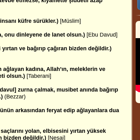
tevbe etmezse, kıyamette şiddetli azap
insanı küfre sürükler.)
[Müslim]
a, onu dinleyene de lanet olsun.)
[Ebu Davud]
 yırtan ve bağırıp çağıran bizden değildir.)
in ağlayan kadına, Allah’ın, meleklerin ve
eti olsun.)
[Taberani]
davul] zurna çalmak, musibet anında bağırıp
.)
(Bezzar)
lünün arkasından feryat edip ağlayanlara dua
saçlarını yolan, elbisesini yırtan yüksek
 bizden değildir.)
[Nesai]