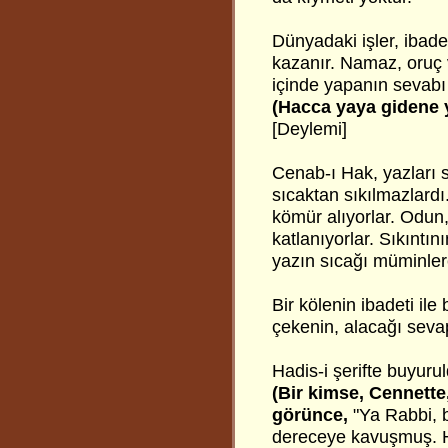
Dünyadaki işler, ibadet
kazanır. Namaz, oruç v
içinde yapanın sevabı 
(Hacca yaya gidene ye
[Deylemi]
Cenab-ı Hak, yazları s
sıcaktan sıkılmazlardı
kömür alıyorlar. Odun,
katlanıyorlar. Sıkıntı
yazın sıcağı müminlere
Bir kölenin ibadeti ile
çekenin, alacağı seva
Hadis-i şerifte buyurul
(Bir kimse, Cennette
görünce,
"Ya Rabbi, 
dereceye kavuşmuş. H