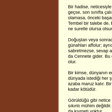
Bir hadise, neticesiyle 
geçse, son sınıfta çal
olamasa, önceki başar
Tembel bir talebe de,
ne suretle olursa ols
Doğuştan veya sonrad
günahları affolur; ayr
sabretmezse, sevap al
da Cennete gider. Bu 
olur.
Bir kimse, dünyanın en 
dünyada istediği her ş
azaba maruz kalır. Bir
kadar kötüdür.
Görüldüğü gibi netice
sıkıntı mühim değildir
da kıymeti yoktur.