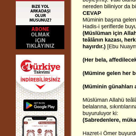
nereden biliniyor da b
CEVAP
Müminin başına gelen h
Hadis-i şeriflerde buyu
(Müslüman için Allah
teâlânın kazası, her
hayırdır.)
[Ebu Nuaym
(Her bela, affedilece
(Mümine gelen her be
(Müminin günahları a
Müslüman Allahü teâlâ
belalarına, sıkıntılar
buyuruluyor ki:
(Sabredenlere, mükaf
Hazret-i Ömer buyurdu