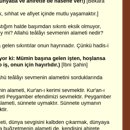
ünyada ve ahirette de hasene ver!)
[Bekara
ik, sıhhat ve afiyet içinde mutlu yaşamaktır.]
tığım halde başımdan sıkıntı eksik olmuyor,
ey mi? Allahü teâlâyı sevmenin alameti nedir?
elen sıkıntılar onun hayrınadır. Çünkü hadis-i
yor ki: Mümin başına gelen işten, hoşlansa
iş, onun için hayırlıdır.)
[İbni Şahin]
lahü teâlâyı sevmenin alametini sorduklarında
in alameti, Kur'an-ı kerimi sevmektir. Kur'an-ı
eti Peygamber efendimizi sevmektir. Peygamber
alameti, sünnete uymaktır. Sünnete uymanın
tir.
eti, dünya sevgisini kalbden çıkarmak, dünyaya
 buğzetmenin alameti de, kendisini ahirete