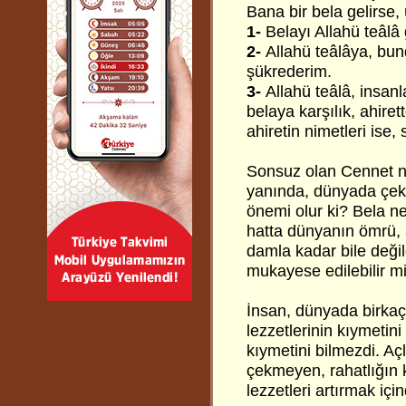
Bana bir bela gelirse, 
1-
Belayı Allahü teâlâ g
2-
Allahü teâlâya, bu
şükrederim.
3-
Allahü teâlâ, insan
belaya karşılık, ahire
ahiretin nimetleri ise
Sonsuz olan Cennet n
yanında, dünyada çekil
önemi olur ki? Bela ne
hatta dünyanın ömrü, 
damla kadar bile değil
mukayese edilebilir m
İnsan, dünyada birka
lezzetlerinin kıymetin
kıymetini bilmezdi. A
çekmeyen, rahatlığın 
lezzetleri artırmak için