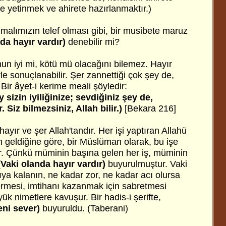
e yetinmek ve ahirete hazırlanmaktır.)
malımızın telef olması gibi, bir musibete maruz
nda hayır vardır)
denebilir mi?
nun iyi mi, kötü mü olacağını bilemez. Hayır
rle sonuçlanabilir. Şer zannettiği çok şey de,
. Bir âyet-i kerime meali şöyledir:
sizin iyiliğinize; sevdiğiniz şey de,
 Siz bilmezsiniz, Allah bilir.)
[Bekara 216]
hayır ve şer Allah'tandır. Her işi yaptıran Allahü
tan geldiğine göre, bir Müslüman olarak, bu işe
r. Çünkü müminin başına gelen her iş, müminin
(Vaki olanda hayır vardır)
buyurulmuştur. Vaki
şıya kalanın, ne kadar zor, ne kadar acı olursa
ermesi, imtihanı kazanmak için sabretmesi
ük nimetlere kavuşur. Bir hadis-i şerifte,
eni sever)
buyuruldu. (Taberani)