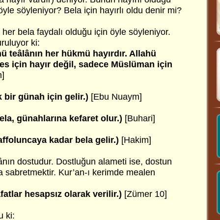
öyle söyleniyor? Bela için hayırlı oldu denir mi?
er bela faydalı olduğu için öyle söyleniyor.
ruluyor ki:
ü teâlânın her hükmü hayırdır. Allahü
kes için hayır değil, sadece Müslüman için
]
k bir günah için gelir.)
[Ebu Nuaym]
la, günahlarına kefaret olur.)
[Buhari]
ffoluncaya kadar bela gelir.)
[Hakim]
nın dostudur. Dostluğun alameti ise, dostun
ına sabretmektir. Kur’an-ı kerimde mealen
atlar hesapsız olarak verilir.)
[Zümer 10]
 ki: