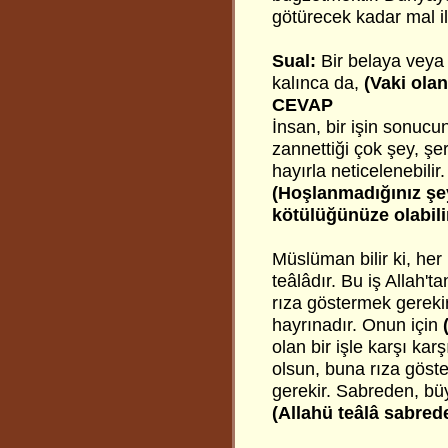
götürecek kadar mal il
Sual:
Bir belaya veya 
kalınca da,
(Vaki ola
CEVAP
İnsan, bir işin sonucu
zannettiği çok şey, şe
hayırla neticelenebilir
(Hoşlanmadığınız şey 
kötülüğünüze olabilir.
Müslüman bilir ki, her 
teâlâdır. Bu iş Allah'
rıza göstermek gereki
hayrınadır. Onun için
olan bir işle karşı kar
olsun, buna rıza göst
gerekir. Sabreden, büy
(Allahü teâlâ sabred