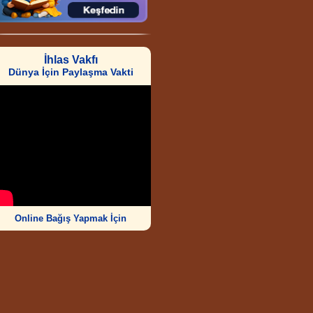
İhlas Vakfı
Dünya İçin Paylaşma Vakti
Online Bağış Yapmak İçin