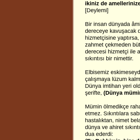
ikiniz de amellerini
[Deylemi]
Bir insan dünyada âmi
dereceye kavuşacak diy
hizmetçisine yaptırsa
zahmet çekmeden bütün
derecesi hizmetçi ile 
sıkıntısı bir nimettir.
Elbisemiz eskimeseydi
çalışmaya lüzum kalma
Dünya imtihan yeri ol
şerifte,
(Dünya mümin
Mümin ölmedikçe raha
etmez. Sıkıntılara sa
hastalıktan, nimet be
dünya ve ahiret sıkınt
dua ederdi: