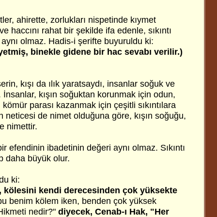
ler, ahirette, zorlukları nispetinde kıymet
e haccını rahat bir şekilde ifa edenle, sıkıntı
aynı olmaz. Hadis-i şerifte buyuruldu ki:
tmiş, binekle gidene bir hac sevabı verilir.)
erin, kışı da ılık yaratsaydı, insanlar soğuk ve
. İnsanlar, kışın soğuktan korunmak için odun,
 kömür parası kazanmak için çeşitli sıkıntılara
nın neticesi de nimet olduğuna göre, kışın soğuğu,
 nimettir.
 bir efendinin ibadetinin değeri aynı olmaz. Sıkıntı
p daha büyük olur.
du ki:
, kölesini kendi derecesinden çok yüksekte
bu benim kölem iken, benden çok yüksek
ikmeti nedir?"
diyecek, Cenab-ı Hak, "Her