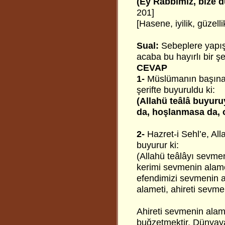
(Ey Rabbimiz, bize d
201]
[Hasene, iyilik, güzell
Sual:
Sebeplere yapış
acaba bu hayırlı bir ş
CEVAP
1-
Müslümanın başına g
şerifte buyuruldu ki:
(Allahü teâlâ buyuru
da, hoşlanmasa da, o 
2-
Hazret-i Sehl’e, Al
buyurur ki:
(Allahü teâlâyı sevmen
kerimi sevmenin alam
efendimizi sevmenin 
alameti, ahireti sevmek
Ahireti sevmenin alam
buğzetmektir. Dünyaya