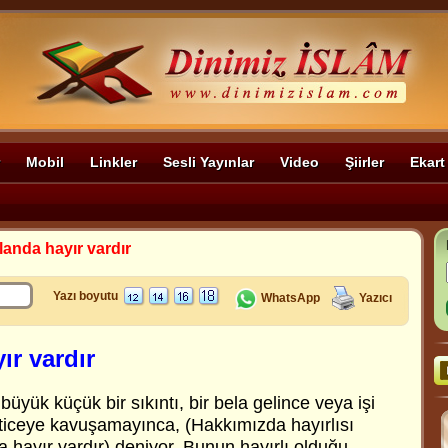
Mobil
Linkler
Sesli Yayınlar
Video
Şiirler
Ekart
landa hayır vardır
Yazı boyutu
WhatsApp
Yazıcı
ır vardır
üyük küçük bir sıkıntı, bir bela gelince veya işi
neticeye kavuşamayınca, (Hakkımızda hayırlısı
 hayır vardır) deniyor. Bunun hayırlı olduğu