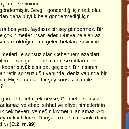
üç türlü sevinirim:
öndermiştir. Sevgili gönderdiği için tatlı olur.
ndan daha büyük bela göndermediği için
lara boş yere, faydasız bir şey göndermez. Bir
tte çok nimetler ihsan eder. Dünya belaları az,
, sonsuz olduğundan, gelen belalara sevinirim.
imetleri ile sonsuz olan Cehennem azapları
en birkaç günlük belaların, sıkıntıların ne
 kadar büyük olsa da, geçicidir. Bir insanın,
ahiretin sonsuzluğu yanında, deniz yanında bir
dir. Hiç sonu olan bir şey sonsuz olan ile
i?
ç gün dert, bela çekmezse, Cennetin sonsuz
i anlamaz ve ebedi sıhhat ve afiyet nimetlerinin
çlık çekmeyen, yemeğin kıymetini anlamaz. Acı
kıymetini bilmez. Dünyadaki belalar sanki daimi
dir.)
[C.2, m.99]