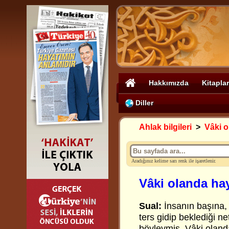
Hakkımızda
Kitaplar
Diller
Ahlak bilgileri
>
Vâki o
Aradığınız kelime sarı renk ile işaretlenir.
Vâki olanda hay
Sual:
İnsanın başına, b
ters gidip beklediği 
böyleymiş. Vâki olanda