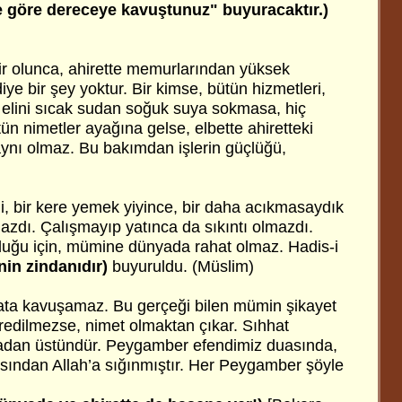
ze göre dereceye kavuştunuz" buyuracaktır.)
r olunca, ahirette memurlarından yüksek
e bir şey yoktur. Bir kimse, bütün hizmetleri,
, elini sıcak sudan soğuk suya sokmasa, hiç
 nimetler ayağına gelse, elbette ahiretteki
aynı olmaz. Bu bakımdan işlerin güçlüğü,
, bir kere yemek yiyince, bir daha acıkmasaydık
zdı. Çalışmayıp yatınca da sıkıntı olmazdı.
duğu için, mümine dünyada rahat olmaz. Hadis-i
in zindanıdır)
buyuruldu. (Müslim)
ta kavuşamaz. Bu gerçeği bilen mümin şikayet
bredilmezse, nimet olmaktan çıkar. Sıhhat
ladan üstündür. Peygamber efendimiz duasında,
ısından Allah’a sığınmıştır. Her Peygamber şöyle