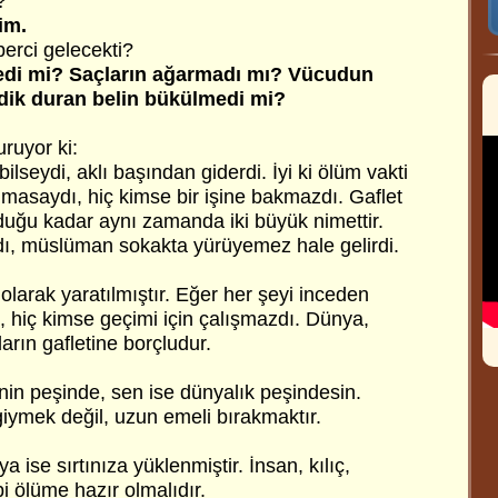
?
im.
erci gelecekti?
edi mi? Saçların ağarmadı mı? Vücudun
dik duran belin bükülmedi mi?
uruyor ki:
lseydi, aklı başından giderdi. İyi ki ölüm vakti
olmasaydı, hiç kimse bir işine bakmazdı. Gaflet
duğu kadar aynı zamanda iki büyük nimettir.
dı, müslüman sokakta yürüyemez hale gelirdi.
larak yaratılmıştır. Eğer her şeyi inceden
, hiç kimse geçimi için çalışmazdı. Dünya,
ın gafletine borçludur.
enin peşinde, sen ise dünyalık peşindesin.
giymek değil, uzun emeli bırakmaktır.
 ise sırtınıza yüklenmiştir. İnsan, kılıç,
i ölüme hazır olmalıdır.