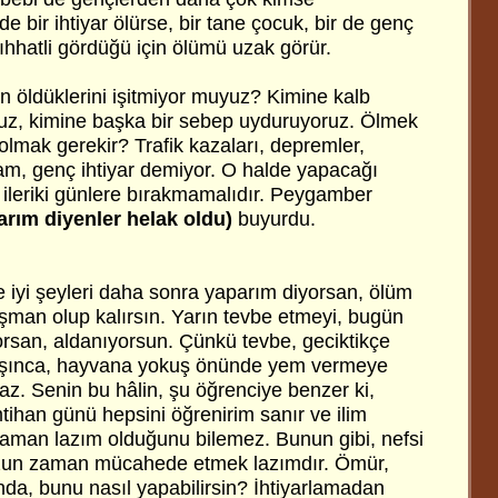
e bir ihtiyar ölürse, bir tane çocuk, bir de genç
sıhhatli gördüğü için ölümü uzak görür.
 öldüklerini işitmiyor muyuz? Kimine kalb
oruz, kimine başka bir sebep uyduruyoruz. Ölmek
olmak gerekir? Trafik kazaları, depremler,
lam, genç ihtiyar demiyor. O halde yapacağı
eri ileriki günlere bırakmamalıdır. Peygamber
arım diyenler helak oldu)
buyurdu.
 iyi şeyleri daha sonra yaparım diyorsan, ölüm
işman olup kalırsın. Yarın tevbe etmeyi, bugün
rsan, aldanıyorsun. Çünkü tevbe, geciktikçe
laşınca, hayvana yokuş önünde yem vermeye
az. Senin bu hâlin, şu öğrenciye benzer ki,
tihan günü hepsini öğrenirim sanır ve ilim
aman lazım olduğunu bilemez. Bunun gibi, nefsi
uzun zaman mücahede etmek lazımdır. Ömür,
nda, bunu nasıl yapabilirsin? İhtiyarlamadan