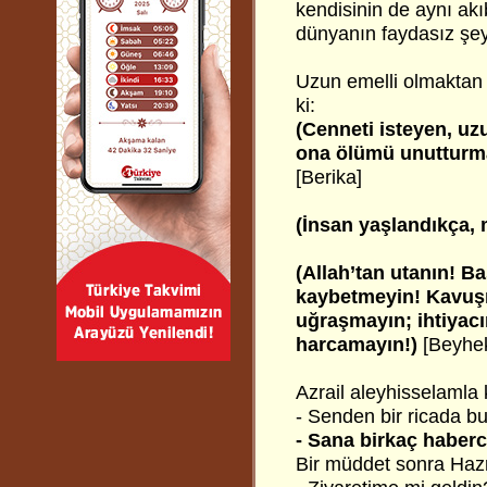
kendisinin de aynı akı
dünyanın faydasız şeyl
Uzun emelli olmaktan
ki:
(Cenneti isteyen, uz
ona ölümü unutturma
[Berika]
(İnsan yaşlandıkça, m
(Allah’tan utanın! Ba
kaybetmeyin! Kavuşm
uğraşmayın; ihtiyacı
harcamayın!)
[Beyhek
Azrail aleyhisselamla
- Senden bir ricada b
- Sana birkaç haberci
Bir müddet sonra Hazre