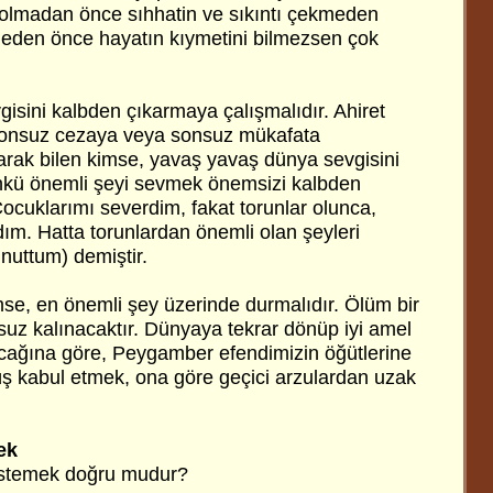
 olmadan önce sıhhatin ve sıkıntı çekmeden
meden önce hayatın kıymetini bilmezsen çok
isini kalbden çıkarmaya çalışmalıdır. Ahiret
sonsuz cezaya veya sonsuz mükafata
arak bilen kimse, yavaş yavaş dünya sevgisini
ünkü önemli şeyi sevmek önemsizi kalbden
(Çocuklarımı severdim, fakat torunlar olunca,
ım. Hatta torunlardan önemli olan şeyleri
unuttum) demiştir.
mse, en önemli şey üzerinde durmalıdır. Ölüm bir
nsuz kalınacaktır. Dünyaya tekrar dönüp iyi amel
cağına göre, Peygamber efendimizin öğütlerine
ş kabul etmek, ona göre geçici arzulardan uzak
ek
stemek doğru mudur?