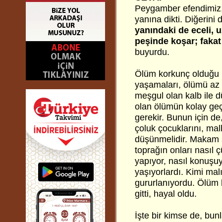
Peygamber efendimiz, ü
yanına dikti. Diğerini 
yanındaki de eceli, u
peşinde koşar; fakat
buyurdu.
Ölüm korkunç olduğu h
yaşamaları, ölümü az 
meşgul olan kalb ile 
olan ölümün kolay geç
gerekir. Bunun için d
çoluk çocuklarını, mall
düşünmelidir. Makam sa
toprağın onları nasıl 
yapıyor, nasıl konuşuy
yaşıyorlardı. Kimi malı
gururlanıyordu. Ölüm 
gitti, hayal oldu.
İşte bir kimse de, bun