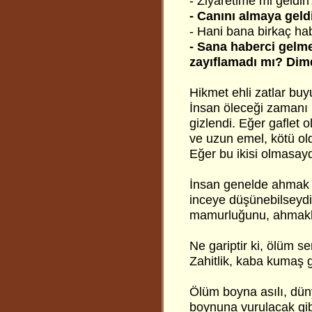
- Ziyaretime mi geldin
- Canını almaya geld
- Hani bana birkaç hab
- Sana haberci gelm
zayıflamadı mı? Dim
Hikmet ehli zatlar buy
İnsan öleceği zamanı bi
gizlendi. Eğer gaflet 
ve uzun emel, kötü ol
Eğer bu ikisi olmasay
İnsan genelde ahmak o
inceye düşünebilseydi
mamurluğunu, ahmaklar
Ne gariptir ki, ölüm s
Zahitlik, kaba kumaş 
Ölüm boyna asılı, dünya
boynuna vurulacak gib