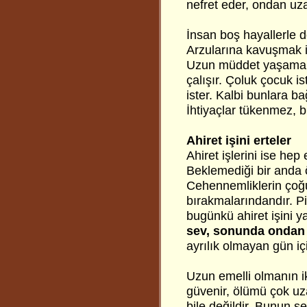
nefret eder, ondan uz
İnsan boş hayallerle d
Arzularına kavuşmak i
Uzun müddet yaşamak 
çalışır. Çoluk çocuk ist
ister. Kalbi bunlara ba
İhtiyaçlar tükenmez, bir
Ahiret işini erteler
Ahiret işlerini ise he
Beklemediği bir anda ö
Cehennemliklerin çoğu
bırakmalarındandır. 
bugünkü ahiret işini y
sev, sonunda ondan 
ayrılık olmayan gün iç
Uzun emelli olmanın i
güvenir, ölümü çok uza
bile değildir. Bunun 