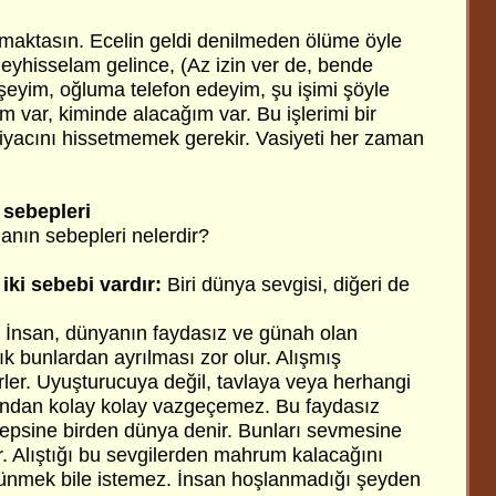
maktasın. Ecelin geldi denilmeden ölüme öyle
l aleyhisselam gelince, (Az izin ver de, bende
eşeyim, oğluma telefon edeyim, şu işimi şöyle
 var, kiminde alacağım var. Bu işlerimi bir
iyacını hissetmemek gerekir. Vasiyeti her zaman
 sebepleri
nın sebepleri nelerdir?
iki sebebi vardır:
Biri dünya sevgisi, diğeri de
 İnsan, dünyanın faydasız ve günah olan
tık bunlardan ayrılması zor olur. Alışmış
er. Uyuşturucuya değil, tavlaya veya herhangi
 ondan kolay kolay vazgeçemez. Bu faydasız
 hepsine birden dünya denir. Bunları sevmesine
r. Alıştığı bu sevgilerden mahrum kalacağını
nmek bile istemez. İnsan hoşlanmadığı şeyden