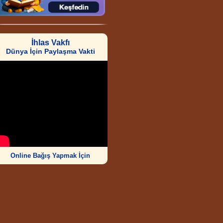
İhlas Vakfı
Dünya İçin Paylaşma Vakti
Online Bağış Yapmak İçin