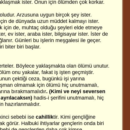
aklaşmak ister. Onun için ölümden çok korkar.
oludur. Arzusuna uygun birçok şey ister.
çin de dünyada uzun müddet kalmayı ister.
için de, muhtaç olduğu şeyleri elde etmeye
er, ev ister, araba ister, bilgisayar ister. İster de
ğlanır. Günleri bu işlerin meşgalesi ile geçer.
i biter biri başlar.
p erteler. Böylece yaklaşmakta olan ölümü unutur.
lüm onu yakalar, fakat iş işten geçmiştir.
nun çektiği ceza, bugünkü işi yarına
Pişman olmamak için ölümü hiç unutmamalı,
arına bırakmamalıdır
. (Kimi ve neyi seversen
ayrılacaksın)
hadis-i şerifini unutmamalı, hiç
in hazırlanmalıdır.
kinci sebebi ise
cahillik
tir. Kimi gençliğine
k görür. Halbuki ihtiyarlar gençlerin onda biri
sebebi de gençlerden daha çok kimse