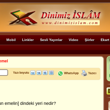
Mobil
Linkler
Sesli Yayınlar
Video
Şiirler
Ekart
emel
Yazı boyutu
WhatsApp
Yazıcı
un emelin] dindeki yeri nedir?