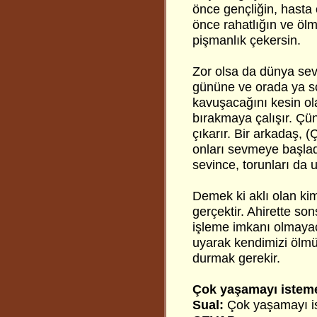
önce gençliğin, hasta
önce rahatlığın ve öl
pişmanlık çekersin.
Zor olsa da dünya sevg
gününe ve orada ya 
kavuşacağını kesin ol
bırakmaya çalışır. Ç
çıkarır. Bir arkadaş, 
onları sevmeye başlad
sevince, torunları da 
Demek ki aklı olan ki
gerçektir. Ahirette so
işleme imkanı olmaya
uyarak kendimizi ölmü
durmak gerekir.
Çok yaşamayı istem
Sual:
Çok yaşamayı i