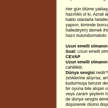
Her gün ölüme yaklaş
hazırlıklı ol ki, Azrai
hakkı olanlarla helall
yapsın, kiminde borcum
halledeyim) demek iht
hazır bulundurmalıdır.
Uzun emelli olmanın
Sual:
Uzun emelli olma
CEVAP
Uzun emelli olmanın 
cahilliktir.
Dünya sevgisi
nedir?
zevklerine alışırsa, ar
kudurmuşa benzer derl
bir oyuna bile alışan
veya zararlı şeylerin
de dünya sevgisi deni
düşünerek ölümü düşü