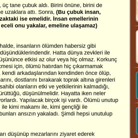
ç tane çubuk aldı. Birini önüne, birini de
de uzaklara attı. Sonra,
(Bu çubuk insan,
zaktaki ise emelidir. İnsan emellerinin
 eceli onu yakalar, emeline ulaşamaz)
alde, insanların ölümden habersiz gibi
düşündüklerindendir. Hatta dünya zevkleri ile
düşününce etkisi az olur veya hiç olmaz. Korkunç
mesi için, ölümü hatırdan hiç çıkarmamak
e, kendi arkadaşlarından kendinden önce ölüp,
arını, dostlarını bırakarak toprak altına girenleri
hibi olanların etki ve yetkilerinin kalmadığı,
çürüttüğü, düşünülmelidir. Hayatta iken neler
orlardı. Yapılacak birçok işi vardı. Ölümü unutup
 ile kimi makamı ile, kimi gençliği ile
bunları ansızın yakaladı. Şimdi hepsi unutulup
ları düşünüp mezarlarını ziyaret ederek