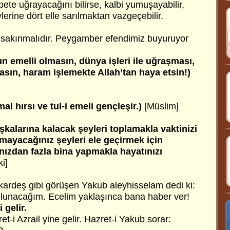
bete uğrayacağını bilirse, kalbi yumuşayabilir,
erine dört elle sarılmaktan vazgeçebilir.
 sakınmalıdır. Peygamber efendimiz buyuruyor
un emelli olmasın, dünya işleri ile uğraşması,
sın, haram işlemekte Allah’tan haya etsin!)
al hırsı ve tul-i emeli gençleşir.)
[Müslim]
şkalarına kalacak şeyleri toplamakla vaktinizi
ayacağınız şeyleri ele geçirmek için
nızdan fazla bina yapmakla hayatınızı
i]
 kardeş gibi görüşen Yakub aleyhisselam dedi ki:
ulunacağım. Ecelim yaklaşınca bana haber ver!
 gelir.
t-i Azrail yine gelir. Hazret-i Yakub sorar: