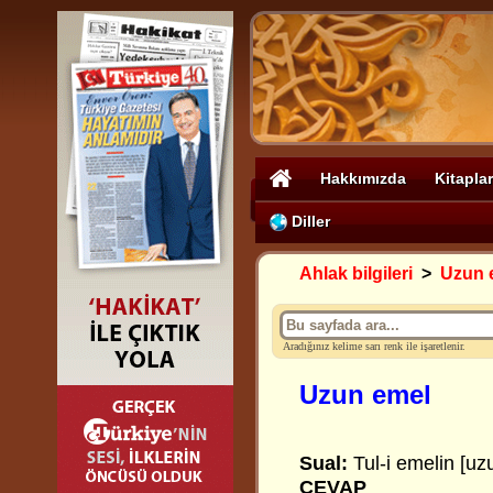
Hakkımızda
Kitaplar
Diller
Ahlak bilgileri
>
Uzun 
Aradığınız kelime sarı renk ile işaretlenir.
Uzun emel
Sual:
Tul-i emelin [uz
CEVAP