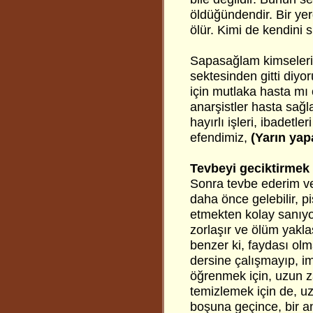
öldüğündendir. Bir yerd
ölür. Kimi de kendini 
Sapasağlam kimselerin
sektesinden gitti diy
için mutlaka hasta mı 
anarşistler hasta sağ
hayırlı işleri, ibadetl
efendimiz,
(Yarın yap
Tevbeyi geciktirmek
Sonra tevbe ederim ve
daha önce gelebilir, p
etmekten kolay sanıyo
zorlaşır ve ölüm yak
benzer ki, faydası olm
dersine çalışmayıp, im
öğrenmek için, uzun z
temizlemek için de, 
boşuna geçince, bir a