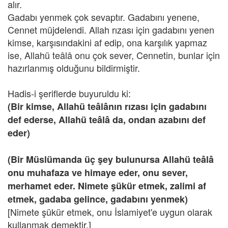
alır.
Gadabı yenmek çok sevaptır. Gadabını yenene,
Cennet müjdelendi. Allah rızası için gadabını yenen
kimse, karşısındakini af edip, ona karşılık yapmaz
ise, Allahü teâlâ onu çok sever, Cennetin, bunlar için
hazırlanmış olduğunu bildirmiştir.
Hadis-i şeriflerde buyuruldu ki:
(Bir kimse, Allahü teâlânın rızası için gadabını
def ederse, Allahü teâlâ da, ondan azabını def
eder)
(Bir Müslümanda üç şey bulunursa Allahü teâlâ
onu muhafaza ve himaye eder, onu sever,
merhamet eder. Nimete şükür etmek, zalimi af
etmek, gadaba gelince, gadabını yenmek)
[Nimete şükür etmek, onu İslamiyet'e uygun olarak
kullanmak demektir.]