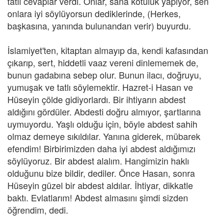
tatlı cevaplar verdi. Onlar, sana kötülük yapıyor, sen
onlara iyi söylüyorsun dediklerinde, (Herkes,
başkasına, yanında bulunandan verir) buyurdu.
İslamiyet'ten, kitaptan almayıp da, kendi kafasından
çıkarıp, sert, hiddetli vaaz vereni dinlememek de,
bunun gadabına sebep olur. Bunun ilacı, doğruyu,
yumuşak ve tatlı söylemektir. Hazret-i Hasan ve
Hüseyin çölde gidiyorlardı. Bir ihtiyarın abdest
aldığını gördüler. Abdesti doğru almıyor, şartlarına
uymuyordu. Yaşlı olduğu için, böyle abdest sahih
olmaz demeye sıkıldılar. Yanına giderek, mübarek
efendim! Birbirimizden daha iyi abdest aldığımızı
söylüyoruz. Bir abdest alalım. Hangimizin haklı
olduğunu bize bildir, dediler. Önce Hasan, sonra
Hüseyin güzel bir abdest aldılar. İhtiyar, dikkatle
baktı. Evlatlarım! Abdest almasını şimdi sizden
öğrendim, dedi.