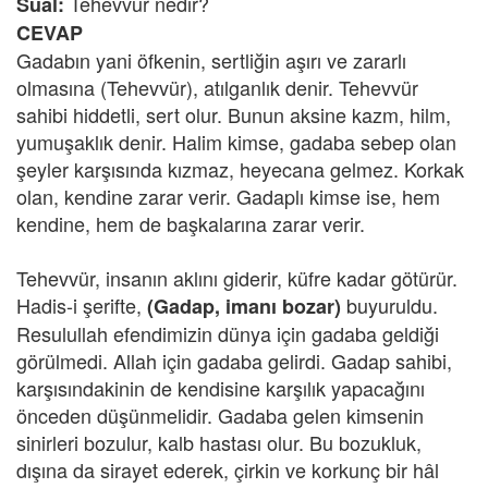
Tehevvür nedir?
Sual:
CEVAP
Gadabın yani öfkenin, sertliğin aşırı ve zararlı
olmasına (Tehevvür), atılganlık denir. Tehevvür
sahibi hiddetli, sert olur. Bunun aksine kazm, hilm,
yumuşaklık denir. Halim kimse, gadaba sebep olan
şeyler karşısında kızmaz, heyecana gelmez. Korkak
olan, kendine zarar verir. Gadaplı kimse ise, hem
kendine, hem de başkalarına zarar verir.
Tehevvür, insanın aklını giderir, küfre kadar götürür.
Hadis-i şerifte,
buyuruldu.
(Gadap, imanı bozar)
Resulullah efendimizin dünya için gadaba geldiği
görülmedi. Allah için gadaba gelirdi. Gadap sahibi,
karşısındakinin de kendisine karşılık yapacağını
önceden düşünmelidir. Gadaba gelen kimsenin
sinirleri bozulur, kalb hastası olur. Bu bozukluk,
dışına da sirayet ederek, çirkin ve korkunç bir hâl