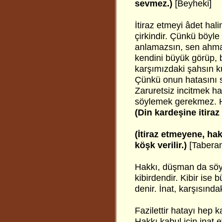
sevmez.)
[Beyheki]
İtiraz etmeyi âdet hal
çirkindir. Çünkü böyle
anlamazsın, sen ahmaks
kendini büyük görüp,
karşımızdaki şahsın k
Çünkü onun hatasını s
Zaruretsiz incitmek h
söylemek gerekmez. Ha
(Din kardeşine itiraz
(İtiraz etmeyene, ha
köşk verilir.)
[Taberan
Hakkı, düşman da söy
kibirdendir. Kibir ise
denir. İnat, karşısında
Fazilettir hatayı hep 
Hakkı kabul için inat