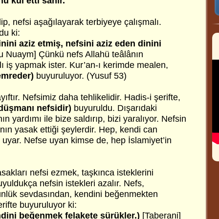
u kul etti sanır.
p, nefsi aşağılayarak terbiyeye çalışmalı.
du ki:
inini aziz etmiş, nefsini aziz eden dinini
 Nuaym] Çünkü nefs Allahü teâlânın
ı iş yapmak ister. Kur’an-ı kerimde mealen,
emreder)
buyuruluyor. (Yusuf 53)
ftır. Nefsimiz daha tehlikelidir. Hadis-i şerifte,
 düşmanı nefsidir)
buyuruldu. Dışarıdaki
 yardımı ile bize saldırıp, bizi yaralıyor. Nefsin
ânın yasak ettiği şeylerdir. Hep, kendi can
uyar. Nefse uyan kimse de, hep İslamiyet’in
sakları nefsi ezmek, taşkınca isteklerini
yuldukça nefsin istekleri azalır. Nefs,
ünlük sevdasından, kendini beğenmekten
ifte buyuruluyor ki:
dini beğenmek felakete sürükler.)
[Taberani]