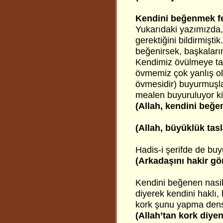
Kendini beğenmek fe
Yukarıdaki yazımızda
gerektiğini bildirmişt
beğenirsek, başkaların
Kendimiz övülmeye takd
övmemiz çok yanlış olu
övmesidir) buyurmuşla
mealen buyuruluyor ki
(Allah, kendini beğ
(Allah, büyüklük tas
Hadis-i şerifde de buy
(Arkadaşını hakir gö
Kendini beğenen nasiha
diyerek kendini haklı, 
kork şunu yapma dense,
(Allah’tan kork diye