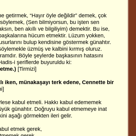
ine getirmek, “Hayır öyle değildir” demek, çok
 söylemek, (Sen bilmiyorsun, bu işten sen
ın, ben akıllı ve bilgiliyim) demektir. Bu ise,
 başkalarına hücum etmektir. Lüzum yokken,
usurlarını bulup kendisine göstermek günahtır.
öylemekle üzmüş ve kalbini kırmış oluruz.
aramdır. Böyle şeylerde başkasının hatasını
dis-i şeriflerde buyuruldu ki:
 etme.)
[Tirmizi]
klı iken, münakaşayı terk edene, Cennette bir
i]
lese kabul etmeli. Hakkı kabul edememek
 büyük günahtır. Doğruyu kabul etmemeye inat
kini aşağı görmekten ileri gelir.
kabul etmek gerek,
 etmemek gerek.