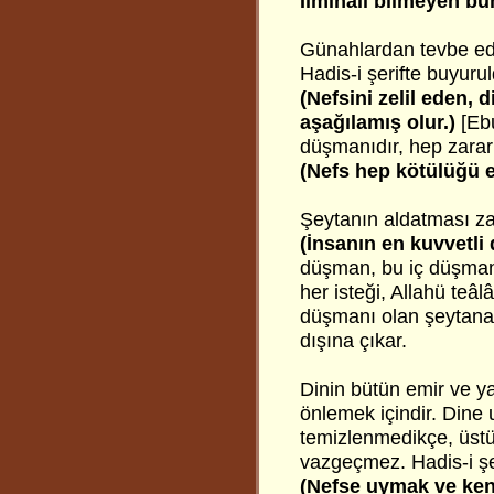
İlmihali bilmeyen bun
Günahlardan tevbe edi
Hadis-i şerifte buyurul
(Nefsini zelil eden, d
aşağılamış olur.)
[Ebu
düşmanıdır, hep zararl
(Nefs hep kötülüğü 
Şeytanın aldatması zayı
(İnsanın en kuvvetli
düşman, bu iç düşmanın
her isteği, Allahü teâl
düşmanı olan şeytana 
dışına çıkar.
Dinin bütün emir ve ya
önlemek içindir. Dine u
temizlenmedikçe, üst
vazgeçmez. Hadis-i şer
(Nefse uymak ve ken