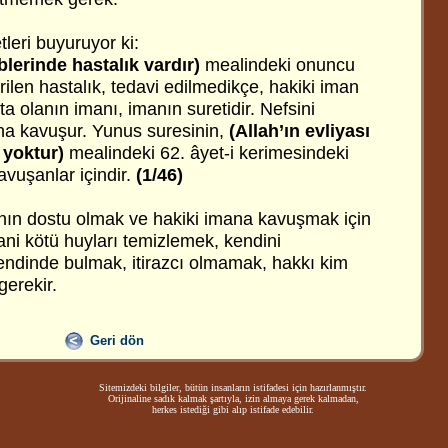
leri buyuruyor ki:
blerinde hastalık vardır)
mealindeki onuncu
dirilen hastalık, tedavi edilmedikçe, hakiki iman
a olanın imanı, imanın suretidir. Nefsini
na kavuşur. Yunus suresinin,
(Allah’ın evliyası
 yoktur)
mealindeki 62. âyet-i kerimesindeki
vuşanlar içindir.
(1/46)
nın dostu olmak ve hakiki imana kavuşmak için
yani kötü huyları temizlemek, kendini
dinde bulmak, itirazcı olmamak, hakkı kim
gerekir.
Geri dön
Sitemizdeki bilgiler, bütün insanların istifadesi için hazırlanmıştır.
Orijinaline sadık kalmak şartıyla, izin almaya gerek kalmadan,
herkes istediği gibi alıp istifade edebilir.