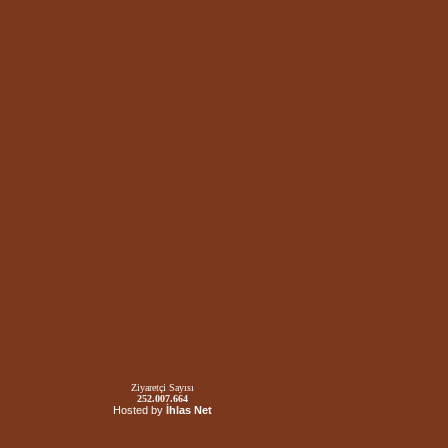
Ziyaretçi Sayısı
252.007.664
Hosted by
İhlas Net