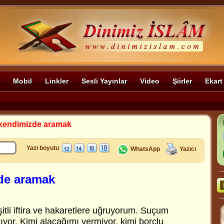
Mobil
Linkler
Sesli Yayınlar
Video
Şiirler
Ekart
kendimizde aramak
Yazı boyutu
WhatsApp
Yazıcı
de aramak
tli iftira ve hakaretlere uğruyorum. Suçum
şıyor. Kimi alacağımı vermiyor, kimi borçlu