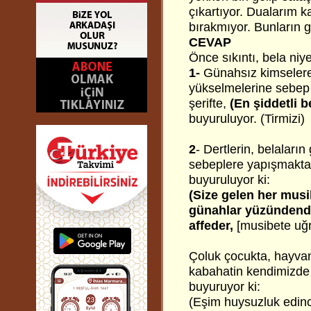
çıkartıyor. Dualarım k
bırakmıyor. Bunların g
CEVAP
Önce sıkıntı, bela niye
1-
Günahsız kimselere, 
yükselmelerine sebep o
şerifte,
(En şiddetli b
buyuruluyor. (Tirmizi)
2
- Dertlerin, belalar
sebeplere yapışmakta 
buyuruluyor ki:
(Size gelen her musib
günahlar yüzündendi
affeder,
[musibete uğ
Çoluk çocukta, hayva
kabahatin kendimizde 
buyuruyor ki:
(Eşim huysuzluk edinc