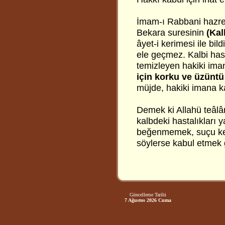
İmam-ı Rabbani hazret
Bekara suresinin
(Kal
âyet-i kerimesi ile bil
ele geçmez. Kalbi hast
temizleyen hakiki ima
için korku ve üzüntü
müjde, hakiki imana ka
Demek ki Allahü teâlâ
kalbdeki hastalıkları 
beğenmemek, suçu ken
söylerse kabul etmek 
Güncelleme Tarihi
7 Ağustos 2026 Cuma