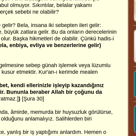
abul olmuyor. Sıkıntılar, belalar yakamı
erçek sebebi ne olabilir?
 gelir? Bela, insana iki sebepten ileri gelir:
büyük zatlara gelir. Bu da onların derecelerinin
lur. Başka hikmetleri de olabilir. Çünkü hadis-i
ela, enbiya, evliya ve benzerlerine gelir)
ın gelmesine sebep günah işlemek veya lüzumlu
kusur etmektir. Kur'an-ı kerimde mealen
et, kendi ellerinizle işleyip kazandığınız
r. Bununla beraber Allah bir çoğunu da
ratmaz.]
)
[Şura 30]
nda, âmirde, memurda bir huysuzluk görülürse,
olduğunu anlamalıyız. Salihlerden biri
e, yanlış bir iş yaptığımı anlardım. Hemen o