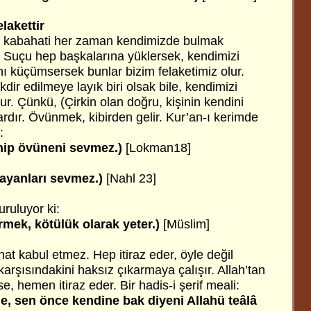
lakettir
, kabahati her zaman kendimizde bulmak
ik. Suçu hep başkalarına yüklersek, kendimizi
ı küçümsersek bunlar bizim felaketimiz olur.
ir edilmeye layık biri olsak bile, kendimizi
r. Çünkü, (Çirkin olan doğru, kişinin kendini
rdır. Övünmek, kibirden gelir. Kur’an-ı kerimde
:
enip övüneni sevmez.)
[Lokman18]
layanları sevmez.)
[Nahl 23]
uruluyor ki:
rmek, kötülük olarak yeter.)
[Müslim]
t kabul etmez. Hep itiraz eder, öyle değil
karşısındakini haksız çıkarmaya çalışır. Allah’tan
 hemen itiraz eder. Bir hadis-i şerif meali:
ne, sen önce kendine bak diyeni Allahü teâlâ