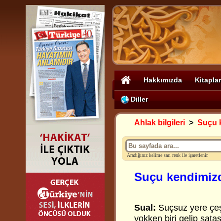
Hakkımızda
Kitaplar
Diller
Ahlak bilgileri
>
Suçu 
Aradığınız kelime sarı renk ile işaretlenir.
Suçu kendimiz
Sual:
Suçsuz yere çeşi
yokken biri gelip sata