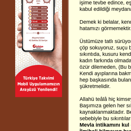
işime tevbe edince, e
kabul edildiği meydana
Demek ki belalar, ken
hatamızı görmemektir
Üstümüze tatlı sürüyor
çöp sokuyoruz, suçu bi
sıkıntıda, kusuru kend
kadın farkında olmad
özür dilemeden, (Bu baş
Kendi ayıplarına bakma
hep başkasında bulan
şükretmelidir.
Allahü teâlâ hiç kim
Başımıza gelen her sı
kaynaklanmaktadır. Bel
sebebiyle bu sıkıntılar
Mevla intikamını kul el