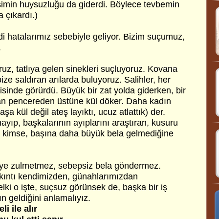
şimin huysuzluğu da giderdi. Böylece tevbemin
 çıkardı.)
di hatalarımız sebebiyle geliyor. Bizim suçumuz,
.
uz, tatlıya gelen sinekleri suçluyoruz. Kovana
ze saldıran arılarda buluyoruz. Salihler, her
isinde görürdü. Büyük bir zat yolda giderken, bir
an pencereden üstüne kül döker. Daha kadın
a kül değil ateş layıktı, ucuz atlattık) der.
yıp, başkalarının ayıplarını araştıran, kusuru
 kimse, başına daha büyük bela gelmediğine
seye zulmetmez, sebepsiz bela göndermez.
kıntı kendimizden, günahlarımızdan
ki o işte, suçsuz görünsek de, başka bir iş
ın geldiğini anlamalıyız.
i ile alır