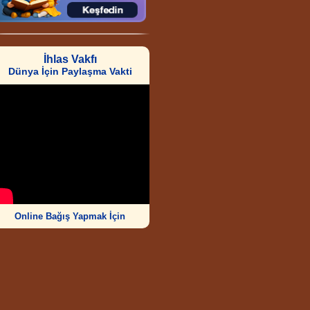
İhlas Vakfı
Dünya İçin Paylaşma Vakti
Online Bağış Yapmak İçin