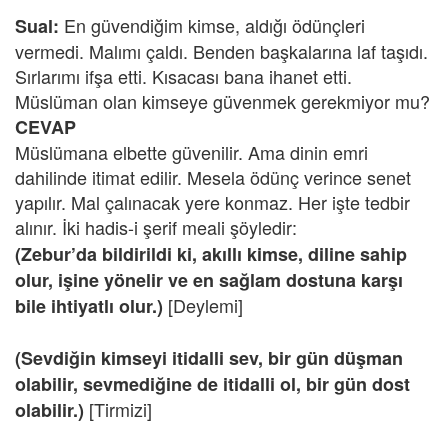
En güvendiğim kimse, aldığı ödünçleri
Sual:
vermedi. Malımı çaldı. Benden başkalarına laf taşıdı.
Sırlarımı ifşa etti. Kısacası bana ihanet etti.
Müslüman olan kimseye güvenmek gerekmiyor mu?
CEVAP
Müslümana elbette güvenilir. Ama dinin emri
dahilinde itimat edilir. Mesela ödünç verince senet
yapılır. Mal çalınacak yere konmaz. Her işte tedbir
alınır. İki hadis-i şerif meali şöyledir:
(Zebur’da bildirildi ki, akıllı kimse, diline sahip
olur, işine yönelir ve en sağlam dostuna karşı
[Deylemi]
bile ihtiyatlı olur.)
(Sevdiğin kimseyi itidalli sev, bir gün düşman
olabilir, sevmediğine de itidalli ol, bir gün dost
[Tirmizi]
olabilir.)