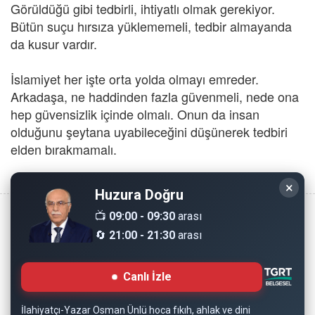
Görüldüğü gibi tedbirli, ihtiyatlı olmak gerekiyor.
Bütün suçu hırsıza yüklememeli, tedbir almayanda
da kusur vardır.
İslamiyet her işte orta yolda olmayı emreder.
Arkadaşa, ne haddinden fazla güvenmeli, nede ona
hep güvensizlik içinde olmalı. Onun da insan
olduğunu şeytana uyabileceğini düşünerek tedbiri
elden bırakmamalı.
×
Huzura Doğru
📺
09:00 - 09:30
arası
🔄
21:00 - 21:30
arası
Copyright © 2008 - Dinimiz İslam. Her Hakkı Saklıdır.
Canlı İzle
Sitemizdeki bilgiler, bütün insanların istifadesi için
hazırlanmıştır. Orijinaline sadık kalmak şartıyla, izin
İlahiyatçı-Yazar Osman Ünlü hoca fıkıh, ahlak ve dini
almaya gerek kalmadan, herkes istediği gibi alıp istifade